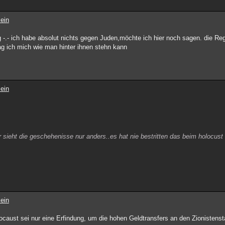
ein
 -.- ich habe absolut nichts gegen Juden,möchte ich hier noch sagen. die Reg
ag ich mich wie man hinter ihnen stehn kann
ein
er sieht die geschehenisse nur anders..es hat nie bestritten das beim holocust
ein
olocaust sei nur eine Erfindung, um die hohen Geldtransfers an den Zionistens