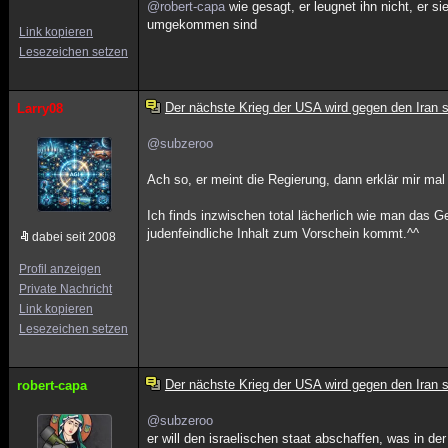
@robert-capa
wie gesagt, er leugnet ihn nicht, er s
umgekommen sind
Link kopieren
Lesezeichen setzen
Der nächste Krieg der USA wird gegen den Iran s
Larry08
@subzeroo
Ach so, er meint die Regierung, dann erklär mir mal
Ich finds inzwischen total lächerlich wie man das
judenfeindliche Inhalt zum Vorschein kommt.^^
dabei seit 2008
Profil anzeigen
Private Nachricht
Link kopieren
Lesezeichen setzen
Der nächste Krieg der USA wird gegen den Iran s
robert-capa
@subzeroo
er will den israelischen staat abschaffen, was in der