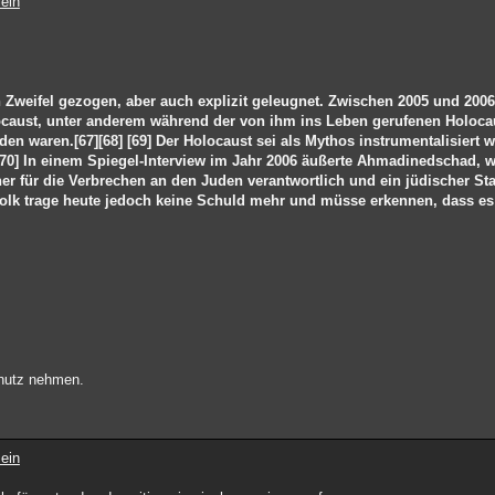
ein
weifel gezogen, aber auch explizit geleugnet. Zwischen 2005 und 2006 
olocaust, unter anderem während der von ihm ins Leben gerufenen Holoca
den waren.[67][68] [69] Der Holocaust sei als Mythos instrumentalisiert
[70] In einem Spiegel-Interview im Jahr 2006 äußerte Ahmadinedschad, 
r für die Verbrechen an den Juden verantwortlich und ein jüdischer Sta
olk trage heute jedoch keine Schuld mehr und müsse erkennen, dass es
hutz nehmen.
ein