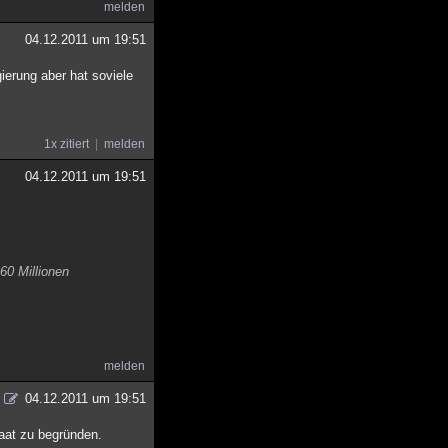
melden
04.12.2011 um 19:51
ierung aber hat soviele
1x zitiert
melden
04.12.2011 um 19:51
 60 Millionen
melden
04.12.2011 um 19:51
taat zu begründen.