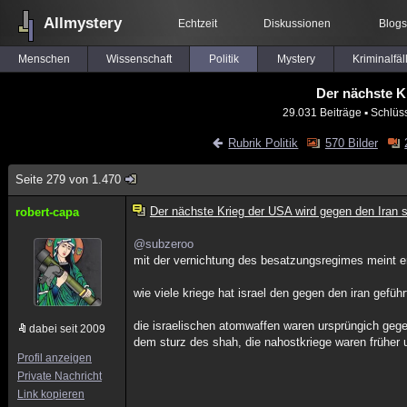
Allmystery
Echtzeit
Diskussionen
Blogs
Menschen
Wissenschaft
Politik
Mystery
Kriminalfäl
Der nächste K
29.031 Beiträge
▪ Schlüs
Rubrik Politik
570 Bilder
Seite 279 von 1.470
Der nächste Krieg der USA wird gegen den Iran s
robert-capa
@subzeroo
mit der vernichtung des besatzungsregimes meint er 
wie viele kriege hat israel den gegen den iran geführ
die israelischen atomwaffen waren ursprüngich gegen
dabei seit 2009
dem sturz des shah, die nahostkriege waren früher 
Profil anzeigen
Private Nachricht
Link kopieren