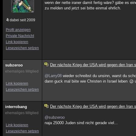
wenn der nette iraner damit fertig wäre? gäbe es ei
zu melden und jetzt sei bitte einmal ehrlich.
dabei seit 2009
Profil anzeigen
Private Nachricht
Link kopieren
Lesezeichen setzen
Der nächste Krieg der USA wird gegen den Iran s
subzeroo
ehemaliges Mitglied
@Larry08
wieder schreibst du unsinn, warst du scho
dann guck mal biite wie Christen in Israel leben
u
Link kopieren
Lesezeichen setzen
Der nächste Krieg der USA wird gegen den Iran s
interrobang
ehemaliges Mitglied
@subzeroo
naja 25000 Juden sind nicht gerade viel...
Link kopieren
Lesezeichen setzen