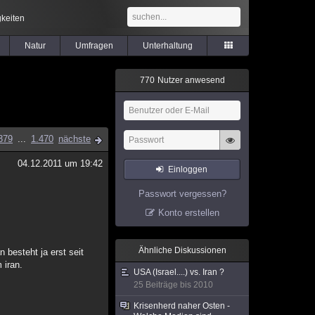
keiten
Natur
Umfragen
Unterhaltung
7
7
0
Nutzer anwesend
379
...
1.470
nächste
04.12.2011 um 19:42
Einloggen
Passwort vergessen?
Konto erstellen
Ähnliche Diskussionen
 besteht ja erst seit
 iran.
USA (Israel....) vs. Iran ?
25 Beiträge bis 2010
Krisenherd naher Osten -