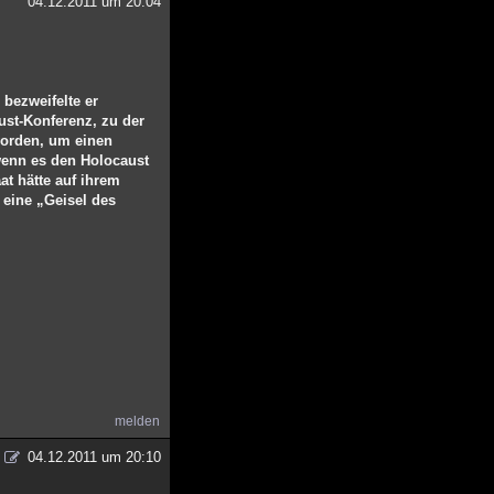
04.12.2011 um 20:04
bezweifelte er
ust-Konferenz, zu der
 worden, um einen
wenn es den Holocaust
at hätte auf ihrem
 eine „Geisel des
melden
04.12.2011 um 20:10