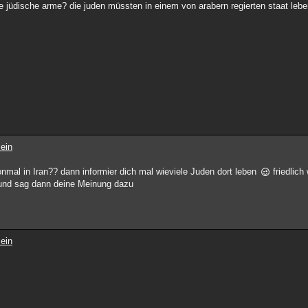
ne jüdische arme? die juden müssten in einem von arabern regierten staat leb
ein
nmal in Iran?? dann informier dich mal wieviele Juden dort leben
friedlic
nd sag dann deine Meinung dazu
ein