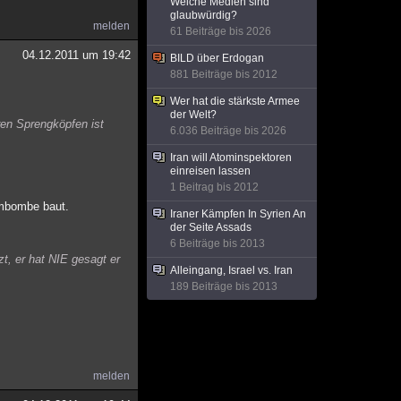
Welche Medien sind
glaubwürdig?
melden
61 Beiträge bis 2026
04.12.2011 um 19:42
BILD über Erdogan
881 Beiträge bis 2012
Wer hat die stärkste Armee
der Welt?
aren Sprengköpfen ist
6.036 Beiträge bis 2026
Iran will Atominspektoren
einreisen lassen
1 Beitrag bis 2012
ombombe baut.
Iraner Kämpfen In Syrien An
der Seite Assads
6 Beiträge bis 2013
t, er hat NIE gesagt er
Alleingang, Israel vs. Iran
189 Beiträge bis 2013
melden