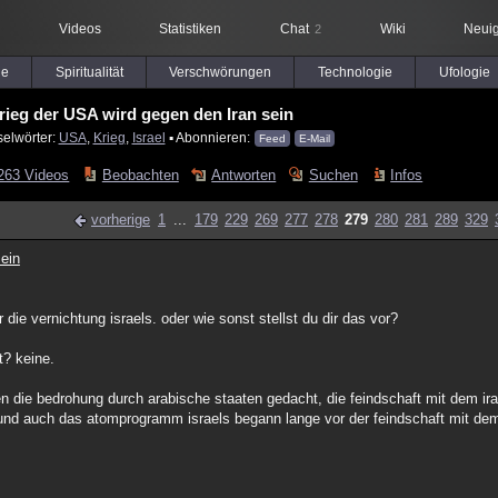
Videos
Statistiken
Chat
Wiki
Neuig
2
le
Spiritualität
Verschwörungen
Technologie
Ufologie
rieg der USA wird gegen den Iran sein
selwörter:
USA
,
Krieg
,
Israel
▪ Abonnieren:
Feed
E-Mail
263 Videos
Beobachten
Antworten
Suchen
Infos
vorherige
1
...
179
229
269
277
278
279
280
281
289
329
ein
die vernichtung israels. oder wie sonst stellst du dir das vor?
t? keine.
 die bedrohung durch arabische staaten gedacht, die feindschaft mit dem iran
und auch das atomprogramm israels begann lange vor der feindschaft mit dem