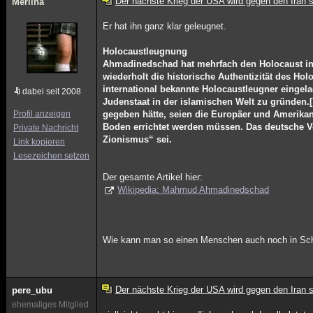
Der nächste Krieg der USA wird gegen den Iran s
Merlina
Er hat ihn ganz klar geleugnet.
Holocaustleugnung
Ahmadinedschad hat mehrfach den Holocaust in Z
wiederholt die historische Authentizität des H
international bekannte Holocaustleugner eingela
dabei seit 2008
Judenstaat in der islamischen Welt zu gründen.
Profil anzeigen
gegeben hätte, seien die Europäer und Amerikane
Boden errichtet werden müssen. Das deutsche V
Private Nachricht
Zionismus“ sei.
Link kopieren
Lesezeichen setzen
Der gesamte Artikel hier:
Wikipedia: Mahmud Ahmadinedschad
Wie kann man so einen Menschen auch noch in Sc
Der nächste Krieg der USA wird gegen den Iran s
pere_ubu
ehemaliges Mitglied