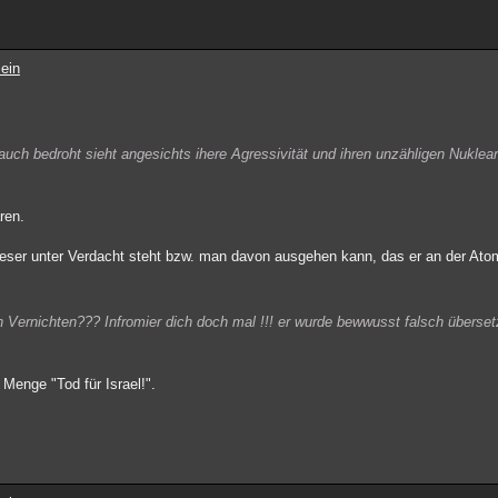
ein
t auch bedroht sieht angesichts ihere Agressivität und ihren unzähligen Nukle
ren.
 dieser unter Verdacht steht bzw. man davon ausgehen kann, das er an der At
Vernichten??? Infromier dich doch mal !!! er wurde bewwusst falsch übersetz
 Menge "Tod für Israel!".