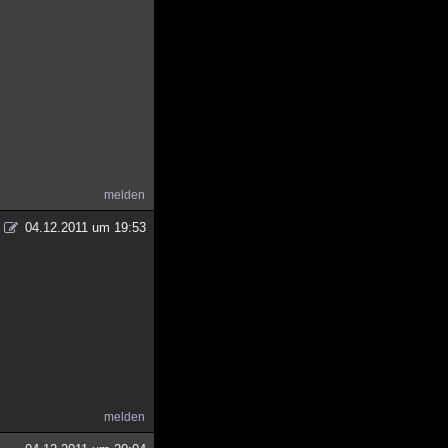
melden
04.12.2011 um 19:53
?
melden