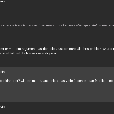
ein
, dir rate ich auch mal das Interview zu gucken was oben gepostet wurde, er in
mmt er mit dem argument das der holocaust ein europäisches problem wr und
caust hält ist doch sowieso völlig egal.
ein
ber klar oder? wissen tust du auch nicht das viele Juden im Iran friedlich Leb
ein