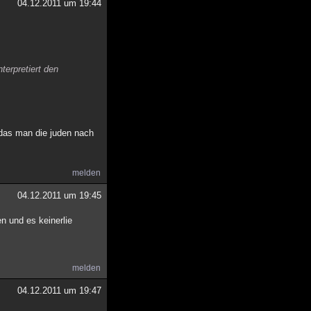
04.12.2011 um 19:44
terpretiert den
 das man die juden nach
melden
04.12.2011 um 19:45
en und es keinerlie
melden
04.12.2011 um 19:47