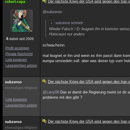
Der nächste Krieg der USA wird gegen den Iran s
robert-capa
@subzeroo
subzeroo schrieb:
Wieder Falsch ! Er leugnet ihn in keinster weise
Holocaust nur anders
dabei seit 2009
schwachsinn.
Profil anzeigen
Private Nachricht
mal leugnet er ihn und wenn es ihm passt dann ko
Link kopieren
europa umsiedeln soll. aber was dieser typ vom holo
Lesezeichen setzen
Der nächste Krieg der USA wird gegen den Iran s
subzeroo
ehemaliges Mitglied
@Larry08
Das er damit die Regierung meint ist dir a
probleme mit den gibt ?
Link kopieren
Lesezeichen setzen
Der nächste Krieg der USA wird gegen den Iran s
subzeroo
ehemaliges Mitglied