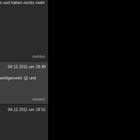
en und hätten nichts mehr
melden
04.12.2011 um 19:49
h wohlgemerkt
und
melden
04.12.2011 um 19:51