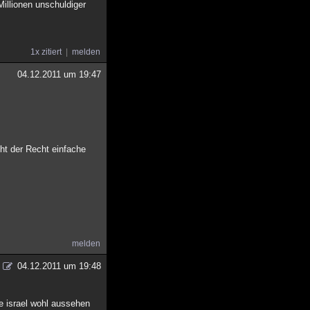
Millionen unschuldiger
1x zitiert
melden
04.12.2011 um 19:47
ht der Recht einfache
melden
04.12.2011 um 19:48
rde israel wohl aussehen