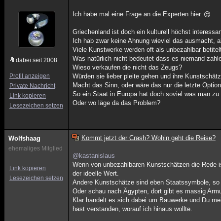
Ich habe mal eine Frage an die Experten hier
Griechenland ist doch ein kulturell höchst interessa
Ich hab zwar keine Ahnung wieviel das ausmacht, a
Viele Kunstwerke werden oft als unbezahlbar betitel
Was natürlich nicht bedeutet dass es niemand zahle
dabei seit 2008
Wieso verkaufen die nicht das Zeugs?
Profil anzeigen
Würden sie lieber pleite gehen und ihre Kunstschät
Macht das Sinn, oder wäre das nur die letzte Opti
Private Nachricht
So ein Staat in Europa hat doch soviel was man zu
Link kopieren
Oder wo läge da das Problem?
Lesezeichen setzen
Kommt jetzt der Crash? Wohin geht die Reise?
Wolfshaag
ehemaliges Mitglied
@kastanislaus
Wenn von unbezahlbaren Kunstschätzen die Rede ist,
Link kopieren
der ideelle Wert.
Lesezeichen setzen
Andere Kunstschätze sind eben Staatssymbole, so k
Oder schau nach Ägypten, dort gibt es massig Armu
Klar handelt es sich dabei um Bauwerke und Du meins
hast verstanden, worauf ich hinaus wollte.