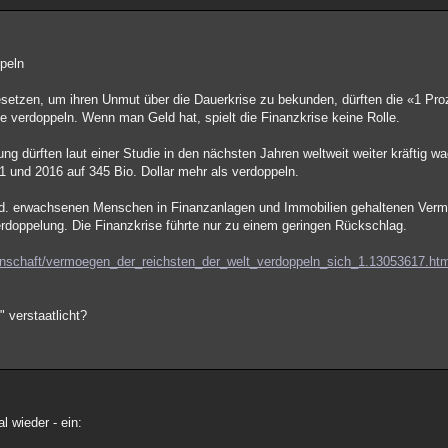
peln
esetzen, um ihren Unmut über die Dauerkrise zu bekunden, dürften die «1 Pro
die verdoppeln. Wenn man Geld hat, spielt die Finanzkrise keine Rolle.
g dürften laut einer Studie in den nächsten Jahren weltweit weiter kräftig w
 und 2016 auf 345 Bio. Dollar mehr als verdoppeln.
 Mrd. erwachsenen Menschen in Finanzanlagen und Immobilien gehaltenen Vermö
erdoppelung. Die Finanzkrise führte nur zu einem geringen Rückschlag.
senschaft/vermoegen_der_reichsten_der_welt_verdoppeln_sich_1.13053617.ht
 verstaatlicht?
 wieder - ein: