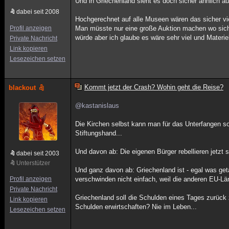
Und in Griechenland sieht es doch sicher ähnlich a
dabei seit 2008
Hochgerechnet auf alle Museen wären das sicher vie
Profil anzeigen
Man müsste nur eine große Auktion machen wo sich 
würde aber ich glaube es wäre sehr viel und Materi
Private Nachricht
Link kopieren
Lesezeichen setzen
Kommt jetzt der Crash? Wohin geht die Reise?
blackout
@kastanislaus
Die Kirchen selbst kann man für das Unterfangen so
Stiftungshand...
Und davon ab: Die eigenen Bürger rebellieren jetz
dabei seit 2003
Unterstützer
Und ganz davon ab: Griechenland ist - egal was get
Profil anzeigen
verschwinden nicht einfach, weil die anderen EU-L
Private Nachricht
Griechenland soll die Schulden eines Tages zurück 
Link kopieren
Schulden erwirtschaften? Nie im Leben...
Lesezeichen setzen