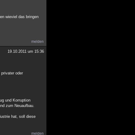
en wieviel das bringen
melden
19.10.2011 um 15:36
privater oder
rug und Korruption
 und zum Neuaufbau.
trie hat, soll diese
melden