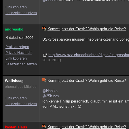
Link kopieren
Lesezeichen setzen
Kommt jetzt der Crash? Wohin geht die Reise?
andreasko
dabei seit 2006
US-Grossbanken müssen Insolvenz-Szenario vorle
Profil anzeigen
Private Nachricht
http://www.nzz.ch/nachrichten/digital/us-gro
Link kopieren
20.10.2011)
Lesezeichen setzen
Kommt jetzt der Crash? Wohin geht die Reise?
Wolfshaag
ehemaliges Mitglied
@Hanika
@25h.nox
Link kopieren
Ich kenne Phillip persönlich, glaubt mir, er ist ein
Lesezeichen setzen
von P.M., sonst nix.
Kommt jetzt der Crash? Wohin geht die Reise?
kastanislaus