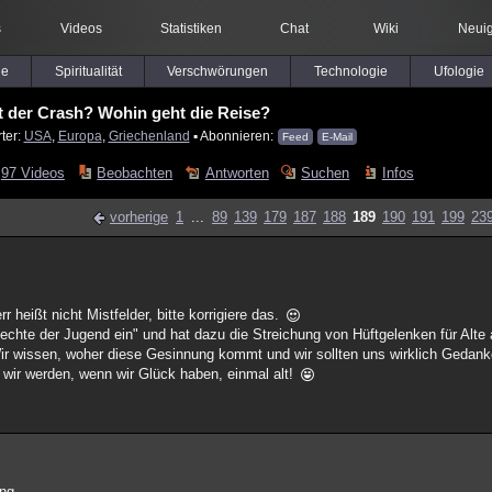
s
Videos
Statistiken
Chat
Wiki
Neuig
le
Spiritualität
Verschwörungen
Technologie
Ufologie
 der Crash? Wohin geht die Reise?
ter:
USA
,
Europa
,
Griechenland
▪ Abonnieren:
Feed
E-Mail
97 Videos
Beobachten
Antworten
Suchen
Infos
vorherige
1
...
89
139
179
187
188
189
190
191
199
23
r heißt nicht Mistfelder, bitte korrigiere das.
 "Rechte der Jugend ein" und hat dazu die Streichung von Hüftgelenken für Alt
ir wissen, woher diese Gesinnung kommt und wir sollten uns wirklich Gedan
 wir werden, wenn wir Glück haben, einmal alt!
ng.