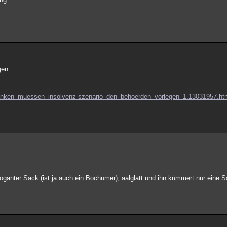
gen
ssbanken_muessen_insolvenz-szenario_den_behoerden_vorlegen_1.13031957.ht
 arroganter Sack (ist ja auch ein Bochumer), aalglatt und ihn kümmert nur eine 