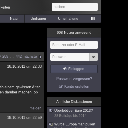
keiten
Natur
Umfragen
Unterhaltung
6
0
8
Nutzer anwesend
9
289
...
442
nächste
18.10.2011 um 22:33
Einloggen
Passwort vergessen?
Konto erstellen
e ab einem gewissen Alter
ken darüber machen, ob
Ähnliche Diskussionen
melden
Überlebt der Euro 2013?
28 Beiträge bis 2014
18.10.2011 um 22:59
Wurde Europa manipuliert