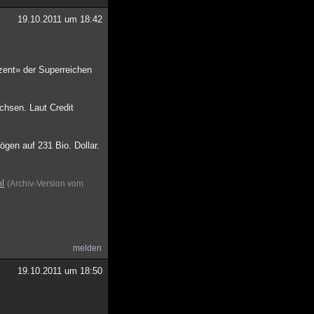
19.10.2011 um 18:42
zent» der Superreichen
achsen. Laut Credit
gen auf 231 Bio. Dollar.
ml
(Archiv-Version vom
melden
19.10.2011 um 18:50