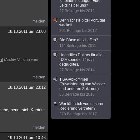
für einen niedrigen Euro-
Leitzins bei uns?
27 Beiträge bis 2012
Der Nächste bitte! Portugal
melden
wackelt.
201 Beiträge bis 2012
18.10.2011 um 23:08
Die Börse abschaffen?
114 Beiträge bis 2011
Unendlich Dollars für alle:
ml
(Archiv-Version vom
USA spendiert frisch
gedrucktes.
27 Beiträge bis 2014
melden
TISA-Abkommen
(Privatisierung von Wasser
18.10.2011 um 23:12
und anderen Sektoren)
88 Beiträge bis 2016
Wer fühlt sich von unserer
Regierung vertreten?
Sache, nennt sich Karriere
378 Beiträge bis 2017
melden
19.10.2011 um 10:46