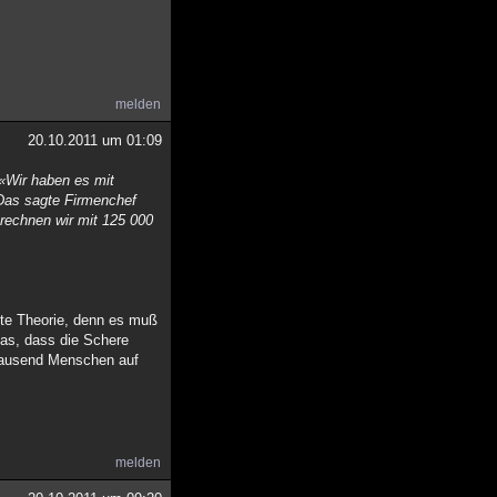
melden
20.10.2011 um 01:09
 «Wir haben es mit
 Das sagte Firmenchef
rechnen wir mit 125 000
nte Theorie, denn es muß
das, dass die Schere
 tausend Menschen auf
melden