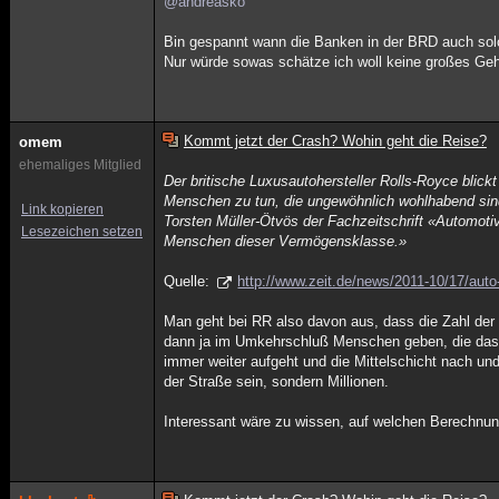
@andreasko
Bin gespannt wann die Banken in der BRD auch sol
Nur würde sowas schätze ich woll keine großes Geh
Kommt jetzt der Crash? Wohin geht die Reise?
omem
ehemaliges Mitglied
Der britische Luxusautohersteller Rolls-Royce blick
Menschen zu tun, die ungewöhnlich wohlhabend sind 
Link kopieren
Torsten Müller-Ötvös der Fachzeitschrift «Automot
Lesezeichen setzen
Menschen dieser Vermögensklasse.»
Quelle:
http://www.zeit.de/news/2011-10/17/auto
Man geht bei RR also davon aus, dass die Zahl der
dann ja im Umkehrschluß Menschen geben, die das G
immer weiter aufgeht und die Mittelschicht nach u
der Straße sein, sondern Millionen.
Interessant wäre zu wissen, auf welchen Berechnu