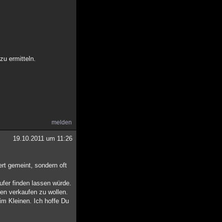
zu ermitteln.
melden
19.10.2011 um 11:26
rt gemeint, sondern oft
fer finden lassen würde.
en verkaufen zu wollen.
im Kleinen. Ich hoffe Du