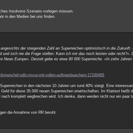
ches Insolvenz-Szenario vorlegen müssen.
ör in den Medien bei uns finden.
t angesichts der steigenden Zahl an Superreichen optimistisch in die Zukunft.
und sich nie die Frage stellen: Kann ich mir das noch leisten oder nicht?».
ive News Europe». Derzeit gebe es etwa 90 000 Superreiche. «In zehn Jahren 
-firmenchef-rolls-royce-mit-vollen-auftragsbuechern-17100405
 Superreichen in den nächsten 10 Jahren um rund 40% steigt. Eine interessa
eld für diese 35.000 neuen Superreichen erwirtschaften. Im Klartext heißt 
nd nach komplett wegbrechen wird. Ich denke, dann werden nicht nur ein paar
ngen die Annahme von RR beruht.