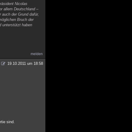
räsident Nicolas
or allem Deutschland –
r auch der Grund dafür,
möglichen Bruch der
 unterstützt haben
melden
19.10.2011 um 18:58
tie sind.