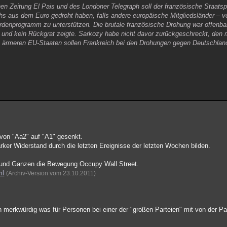
 Zeitung El Pais und des Londoner Telegraph soll der französische Staatsp
hs aus dem Euro gedroht haben, falls andere europäische Mitgliedsländer – v
iardenprogramm zu unterstützen. Die brutale französische Drohung war offenba
 und kein Rückgrat zeigte. Sarkozy habe nicht davor zurückgeschreckt, den 
 ärmeren EU-Staaten sollen Frankreich bei den Drohungen gegen Deutschland
 von "Aa2" auf "A1" gesenkt.
rker Widerstand durch die letzten Ereignisse der letzten Wochen bilden.
 und Ganzen die Bewegung Occupy Wall Street.
ml
(Archiv-Version vom 23.10.2011)
 merkwürdig was für Personen bei einer der "großen Parteien" mit von der Par