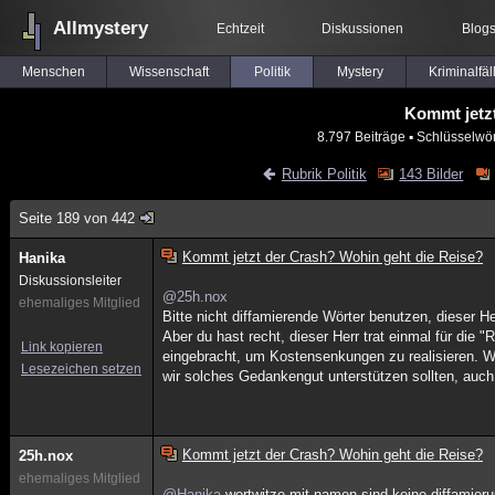
Allmystery
Echtzeit
Diskussionen
Blog
Menschen
Wissenschaft
Politik
Mystery
Kriminalfäl
Kommt jetzt
8.797 Beiträge
▪ Schlüsselwör
Rubrik Politik
143 Bilder
Seite 189 von 442
Kommt jetzt der Crash? Wohin geht die Reise?
Hanika
Diskussionsleiter
@25h.nox
ehemaliges Mitglied
Bitte nicht diffamierende Wörter benutzen, dieser Her
Aber du hast recht, dieser Herr trat einmal für die
Link kopieren
eingebracht, um Kostensenkungen zu realisieren. W
Lesezeichen setzen
wir solches Gedankengut unterstützen sollten, auch
Kommt jetzt der Crash? Wohin geht die Reise?
25h.nox
ehemaliges Mitglied
@Hanika
wortwitze mit namen sind keine diffamieru