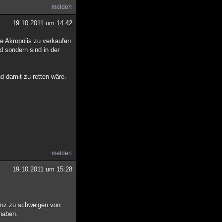
melden
19.10.2011 um 14:42
e Akropolis zu verkaufen
d sondern sind in der
d damit zu retten wäre.
melden
19.10.2011 um 15:28
anz zu schweigen von
haben.