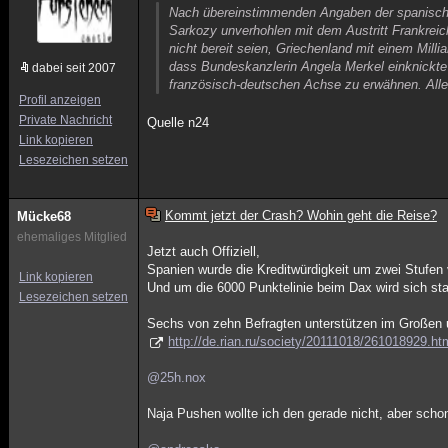
Nach übereinstimmenden Angaben der spanischen
Sarkozy unverhohlen mit dem Austritt Frankreic
nicht bereit seien, Griechenland mit einem Mill
dass Bundeskanzlerin Angela Merkel einknickte
dabei seit 2007
französisch-deutschen Achse zu erwähnen. Alle
Profil anzeigen
Private Nachricht
Quelle n24
Link kopieren
Lesezeichen setzen
Kommt jetzt der Crash? Wohin geht die Reise?
Mücke68
ehemaliges Mitglied
Jetzt auch Offiziell,
Spanien wurde die Kreditwürdigkeit um zwei Stufen
Link kopieren
Und um die 6000 Punktelinie beim Dax wird sich sta
Lesezeichen setzen
Sechs von zehn Befragten unterstützen im Großen
http://de.rian.ru/society/20111018/261018929.ht
@25h.nox
Naja Pushen wollte ich den gerade nicht, aber schon