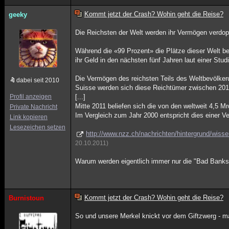
Kommt jetzt der Crash? Wohin geht die Reise?
geeky
Die Reichsten der Welt werden ihr Vermögen verdop
Während die «99 Prozent» die Plätze dieser Welt b
ihr Geld in den nächsten fünf Jahren laut einer Stu
Die Vermögen des reichsten Teils des Weltbevölkerun
dabei seit 2010
Suisse werden sich diese Reichtümer zwischen 2011
Profil anzeigen
[...]
Mitte 2011 beliefen sich die von den weltweit 4,5
Private Nachricht
Im Vergleich zum Jahr 2000 entspricht dies einer V
Link kopieren
Lesezeichen setzen
http://www.nzz.ch/nachrichten/hintergrund/wis
20.10.2011)
Warum werden eigentlich immer nur die "Bad Banks"
Kommt jetzt der Crash? Wohin geht die Reise?
Burnistoun
So und unsere Merkel knickt vor dem Giftzwerg - mal