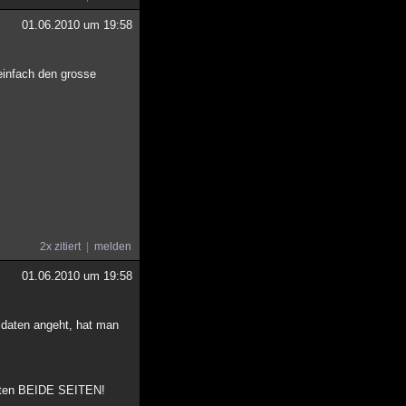
01.06.2010 um 19:58
 einfach den grosse
2x zitiert
melden
01.06.2010 um 19:58
ldaten angeht, hat man
atten BEIDE SEITEN!