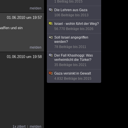
1 Beitrag bis 2015
melden
Die Lehren aus Gaza
106 Beiträge bis 2013
01.06.2010 um 19:57
Israel - wohin führt der Weg?
waffen und ein
56.770 Beiträge bis 2026
Soll Israel angegriffen
werden?
78 Beiträge bis 2011
melden
Der Fall Khashoggi: Was
01.06.2010 um 19:58
verheimlicht die Türkei?
35 Beiträge bis 2021
Gaza versinkt in Gewalt
4.832 Beiträge bis 2015
1x zitiert
melden