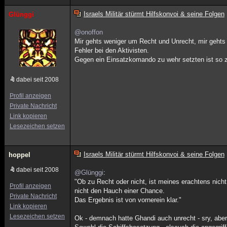
Israels Militär stürmt Hilfskonvoi & seine Folgen
Glünggi
@onoffon
Mir gehts weniger um Recht und Unrecht, mir gehts 
Fehler bei den Aktivisten.
Gegen ein Einsatzkomando zu wehr setzten ist so 
dabei seit 2008
Profil anzeigen
Private Nachricht
Link kopieren
Lesezeichen setzen
Israels Militär stürmt Hilfskonvoi & seine Folgen
hoppel
dabei seit 2008
@Glünggi
:
"Ob zu Recht oder nicht, ist meines erachtens nic
Profil anzeigen
nicht den Hauch einer Chance.
Private Nachricht
Das Ergebnis ist von vornerein klar."
Link kopieren
Lesezeichen setzen
Ok - demnach hatte Ghandi auch unrecht - sry, ab