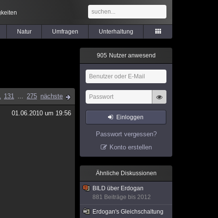
keiten
Natur
Umfragen
Unterhaltung
9
0
5
Nutzer anwesend
1
131
...
275
nächste
01.06.2010 um 19:56
Einloggen
Passwort vergessen?
Konto erstellen
Ähnliche Diskussionen
BILD über Erdogan
881 Beiträge bis 2012
Erdogan's Gleichschaltung