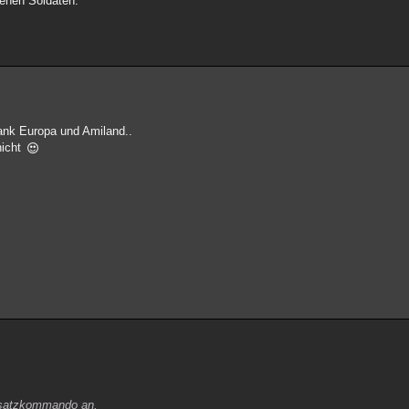
fenen Soldaten.
dank Europa und Amiland..
nicht
insatzkommando an.