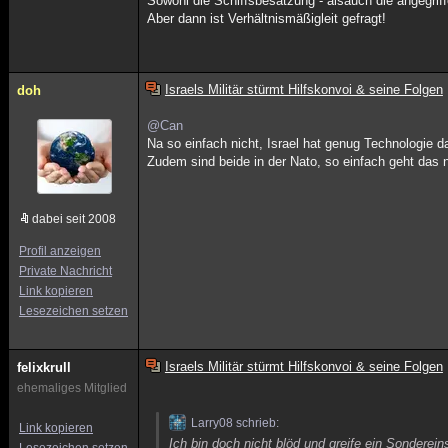
Sowohl die Schiffsbesatzung - alsauch die angegrif
Aber dann ist Verhältnismäßigleit gefragt!
Israels Militär stürmt Hilfskonvoi & seine Folgen
doh
@Can
Na so einfach nicht, Israel hat genug Technologie 
Zudem sind beide in der Nato, so einfach geht das 
dabei seit 2008
Profil anzeigen
Private Nachricht
Link kopieren
Lesezeichen setzen
Israels Militär stürmt Hilfskonvoi & seine Folgen
felixkrull
ehemaliges Mitglied
Larry08 schrieb:
Link kopieren
Ich bin doch nicht blöd und greife ein Sondere