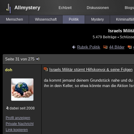
Allmystery
Echtzeit
Diskussionen
Blogs
Menschen
Wissenschaft
Politik
Mystery
Kriminalfäl
Israels Mili
5.479 Beiträge
▪ Schlüsse
Rubrik Politik
44 Bilder
Seite 31 von 275
Israels Militär stürmt Hilfskonvoi & seine Folgen
doh
da kommt jemand deinem Grundstück nahe und du g
ihn in dein Keller, so etwa könnte man die Aktion Isr
dabei seit 2008
Profil anzeigen
Private Nachricht
Link kopieren