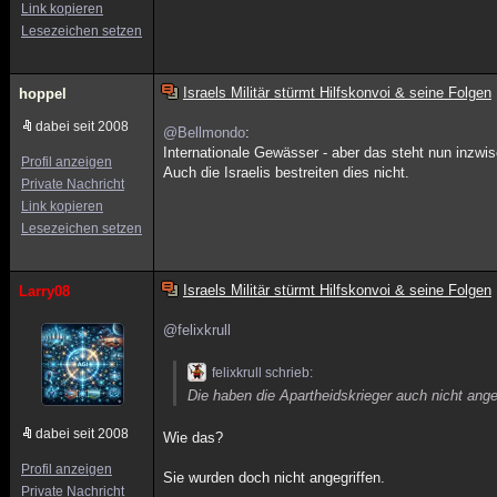
Link kopieren
Lesezeichen setzen
Israels Militär stürmt Hilfskonvoi & seine Folgen
hoppel
dabei seit 2008
@Bellmondo
:
Internationale Gewässer - aber das steht nun inzwisc
Profil anzeigen
Auch die Israelis bestreiten dies nicht.
Private Nachricht
Link kopieren
Lesezeichen setzen
Israels Militär stürmt Hilfskonvoi & seine Folgen
Larry08
@felixkrull
felixkrull schrieb:
Die haben die Apartheidskrieger auch nicht angeg
dabei seit 2008
Wie das?
Profil anzeigen
Sie wurden doch nicht angegriffen.
Private Nachricht