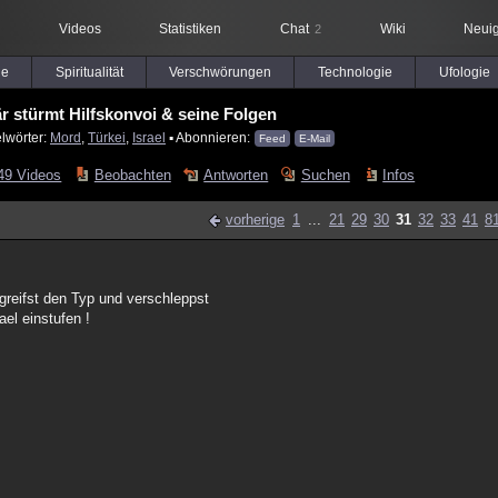
Videos
Statistiken
Chat
Wiki
Neuig
2
le
Spiritualität
Verschwörungen
Technologie
Ufologie
tär stürmt Hilfskonvoi & seine Folgen
lwörter:
Mord
,
Türkei
,
Israel
▪ Abonnieren:
Feed
E-Mail
49 Videos
Beobachten
Antworten
Suchen
Infos
vorherige
1
...
21
29
30
31
32
33
41
8
reifst den Typ und verschleppst
ael einstufen !