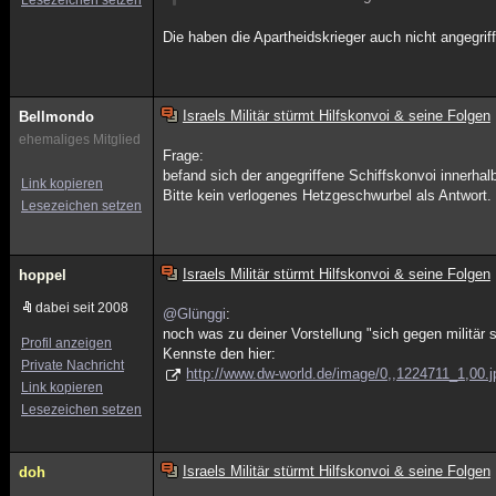
Lesezeichen setzen
Die haben die Apartheidskrieger auch nicht angegriff
Israels Militär stürmt Hilfskonvoi & seine Folgen
Bellmondo
ehemaliges Mitglied
Frage:
befand sich der angegriffene Schiffskonvoi innerhal
Link kopieren
Bitte kein verlogenes Hetzgeschwurbel als Antwort.
Lesezeichen setzen
Israels Militär stürmt Hilfskonvoi & seine Folgen
hoppel
dabei seit 2008
@Glünggi
:
noch was zu deiner Vorstellung "sich gegen militär s
Profil anzeigen
Kennste den hier:
Private Nachricht
http://www.dw-world.de/image/0,,1224711_1,00.j
Link kopieren
Lesezeichen setzen
Israels Militär stürmt Hilfskonvoi & seine Folgen
doh