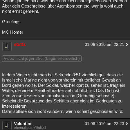
Schon gut. Ich bin etwas über das Ziel hinausgeschossen. Pardon.
Aber dein Geschreibsel über Atombomben etc. war ja wohl auch
nicht ernst gemeint.
Greetings
MC Homer
stuffz
01.06.2010 um 22:21
Video nicht jugendfrei (Login erforderlich)
In dem Video sieht man bei Sekunde 0:51 ziemlich gut, dass die
Israelische Marine nicht von vornherein mit tödlicher Gewalt an
Bord gehen wollte. Der Soldat, welcher dort zu sehen ist, trägt ein
Waffe, die einem Paintballmarker sehr ähnlich ist. Das Ding ist
zum verschiessen von Impulsmunition (Gummigeschosse).
Scheint die Besatzung des Schiffes aber nicht im Geringsten zu
interessieren.
Dann sollnse sich nicht wundern, wenn scharf geschossen wird.
Valentini
01.06.2010 um 22:23
ehemaliges Mitglied