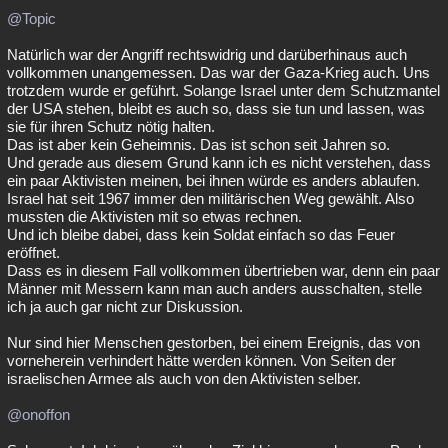
@Topic
Besucht
Teilgenommen
Alle
Neue
Geschlossen
Natürlich war der Angriff rechtswidrig und darüberhinaus auch
Lesenswert
Schlüsselwörter
vollkommen unangemessen. Das war der Gaza-Krieg auch. Uns
trotzdem wurde er geführt. Solange Israel unter dem Schutzmantel
der USA stehen, bleibt es auch so, dass sie tun und lassen, was
sie für ihren Schutz nötig halten.
Das ist aber kein Geheimnis. Das ist schon seit Jahren so.
Und gerade aus diesem Grund kann ich es nicht verstehen, dass
ein paar Aktivisten meinen, bei ihnen würde es anders ablaufen.
Israel hat seit 1967 immer den militärischen Weg gewählt. Also
mussten die Aktivisten mit so etwas rechnen.
Und ich bleibe dabei, dass kein Soldat einfach so das Feuer
eröffnet.
Dass es in diesem Fall vollkommen übertrieben war, denn ein paar
Männer mit Messern kann man auch anders ausschalten, stelle
ich ja auch gar nicht zur Diskussion.
Nur sind hier Menschen gestorben, bei einem Ereignis, das von
vorneherein verhindert hätte werden können. Von Seiten der
israelischen Armee als auch von den Aktivisten selber.
@onoffon