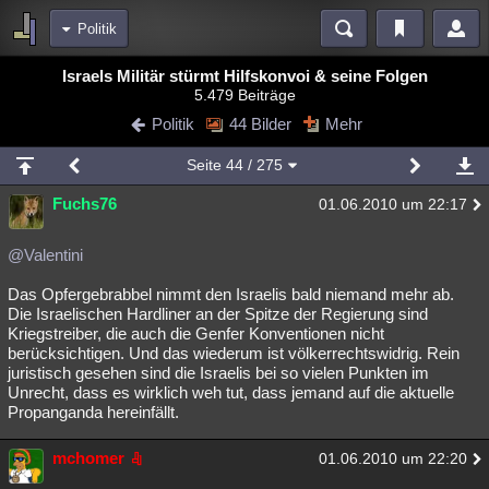
Politik
Bereiche
Israels Militär stürmt Hilfskonvoi & seine Folgen
5.479 Beiträge
Echtzeit
Diskussionen
Blogs
Videos
Statistiken
Politik
44 Bilder
Mehr
Chat
Wiki
Neuigkeiten
3
Seite
44
/ 275
meine Rubriken
Fuchs76
01.06.2010 um 22:17
Menschen
Wissenschaft
Politik
Mystery
Kriminalfälle
Spiritualität
Verschwörungen
Technologie
Ufologie
@Valentini
Das Opfergebrabbel nimmt den Israelis bald niemand mehr ab.
Natur
Umfragen
Unterhaltung
Die Israelischen Hardliner an der Spitze der Regierung sind
weitere Rubriken
Kriegstreiber, die auch die Genfer Konventionen nicht
berücksichtigen. Und das wiederum ist völkerrechtswidrig. Rein
Philosophie
Träume
Orte
Esoterik
Literatur
juristisch gesehen sind die Israelis bei so vielen Punkten im
Unrecht, dass es wirklich weh tut, dass jemand auf die aktuelle
Astronomie
Helpdesk
Gruppen
Gaming
Filme
Propanganda hereinfällt.
Musik
Clash
Verbesserungen
Allmystery
English
mchomer
01.06.2010 um 22:20
Übersichten