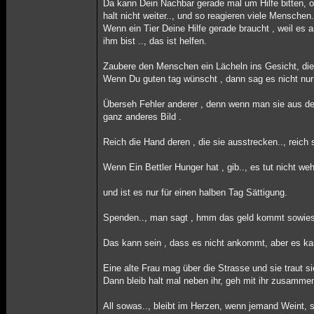
Da kann Dein Nachbar gerade mal um Hilfe bitten, ob
halt nicht weiter.., und so reagieren viele Menschen
Wenn ein Tier Deine Hilfe gerade braucht , weil es a
ihm bist .., das ist helfen.
Zaubere den Menschen ein Lächeln ins Gesicht, die
Wenn Du guten tag wünscht , dann sag es nicht nur 
Überseh Fehler anderer , denn wenn man sie aus d
ganz anderes Bild .
Reich die Hand deren , die sie ausstrecken.., reich
Wenn Ein Bettler Hunger hat , gib.., es tut nicht we
und ist es nur für einen halben Tag Sättigung.
Spenden.., man sagt , hmm das geld kommt sowieso 
Das kann sein , dass es nicht ankommt, aber es kan
Eine alte Frau mag über die Strasse und sie traut si
Dann bleib halt mal neben ihr, geh mit ihr zusammen 
All sowas.., bleibt im Herzen, wenn jemand Weint, s