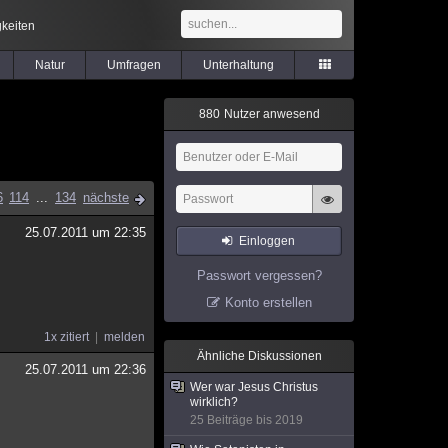
keiten
Natur
Umfragen
Unterhaltung
8
8
0
Nutzer anwesend
6
114
...
134
nächste
25.07.2011 um 22:35
Einloggen
Passwort vergessen?
Konto erstellen
1x zitiert
melden
Ähnliche Diskussionen
25.07.2011 um 22:36
Wer war Jesus Christus
wirklich?
25 Beiträge bis 2019