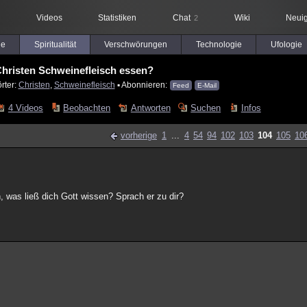
Videos
Statistiken
Chat
Wiki
Neuig
2
le
Spiritualität
Verschwörungen
Technologie
Ufologie
hristen Schweinefleisch essen?
rter:
Christen
,
Schweinefleisch
▪ Abonnieren:
Feed
E-Mail
4 Videos
Beobachten
Antworten
Suchen
Infos
vorherige
1
...
4
54
94
102
103
104
105
10
, was ließ dich Gott wissen? Sprach er zu dir?