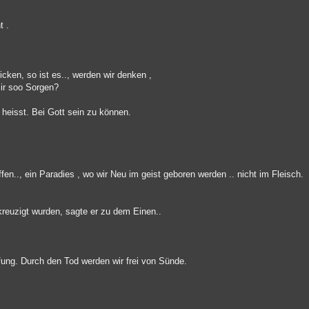
t .
cken, so ist es.., werden wir denken ,
mir soo Sorgen?
 heisst. Bei Gott sein zu können.
fen.., ein Paradies , wo wir Neu im geist geboren werden .. nicht im Fleisch.
kreuzigt wurden, sagte er zu dem Einen..
afung. Durch den Tod werden wir frei von Sünde.