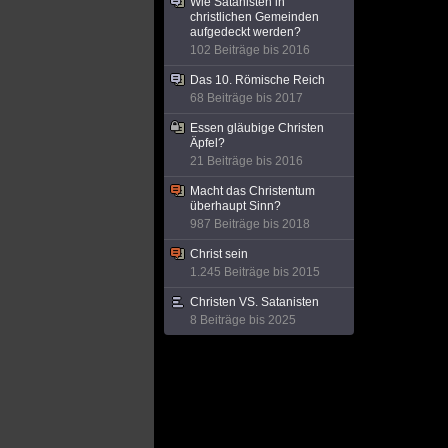
Wie Satanisten in
christlichen Gemeinden
aufgedeckt werden?
102 Beiträge bis 2016
Das 10. Römische Reich
68 Beiträge bis 2017
Essen gläubige Christen
Äpfel?
21 Beiträge bis 2016
Macht das Christentum
überhaupt Sinn?
987 Beiträge bis 2018
Christ sein
1.245 Beiträge bis 2015
Christen VS. Satanisten
8 Beiträge bis 2025