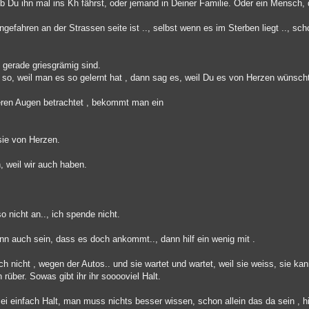
 Du ihn mal ins Kh fährst, oder jemand in Deiner Familie. Oder ein Mensch, d
.
ngefahren an der Strassen seite ist .., selbst wenn es im Sterben liegt .., sch
 gerade griesgrämig sind.
so, weil man es so gelernt hat , dann sag es, weil Du es von Herzen wünsch
eren Augen betrachtet , bekommt man ein
 sie von Herzen.
h, weil wir auch haben.
nicht an.., ich spende nicht.
n auch sein, dass es doch ankommt.., dann hilf ein wenig mit .
ch nicht , wegen der Autos.. und sie wartet und wartet, weil sie weiss, sie kan
rüber. Sowas gibt ihr ihr sooooviel Halt.
ei einfach Halt, man muss nichts besser wissen, schon allein das da sein , hil