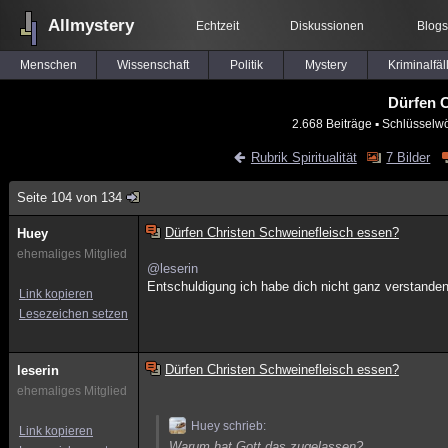
Allmystery
Echtzeit
Diskussionen
Blogs
Menschen
Wissenschaft
Politik
Mystery
Kriminalfäl
Dürfen C
2.668 Beiträge
▪ Schlüsselwö
Rubrik Spiritualität
7 Bilder
Seite 104 von 134
Dürfen Christen Schweinefleisch essen?
Huey
ehemaliges Mitglied
@leserin
Entschuldigung ich habe dich nicht ganz verstanden
Link kopieren
Lesezeichen setzen
Dürfen Christen Schweinefleisch essen?
leserin
ehemaliges Mitglied
Huey schrieb:
Link kopieren
Warum hat Gott das zugelassen?