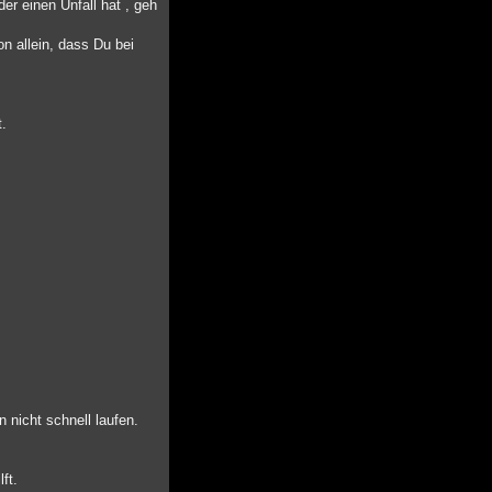
er einen Unfall hat , geh
on allein, dass Du bei
t.
n nicht schnell laufen.
ft.