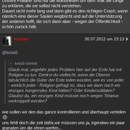
Unsere Politiker sind nur die Marionetten um dem Volk die Dinge
zu erklären, die sie selbst nicht verstehen.
Dauert nicht mehr lang und dann gibt es den richtigen Crash, wenn
nämlich eine dieser Säulen wegbricht und auf die Unterstützung
der anderen hofft, die sich dann aber - wegen der Öffentlichkeit -
schön zurück hält.
Koman
30.07.2012 um 23:13
@tonia5
tonia5 schrieb:
Glaub mal, ungefähr jedes Problem hier auf der Erde hat mit
Religion zu tun. Denkst du vielleicht, wenn die Oberen
tatsächlich die Güter der Erde teilen würden, wie es von jeder
- wirklich jeder - Religion gefragt ist, dass wir dann noch ein
einziges hungerndes Kind hätten? Oder Kindersoldaten?
Glaubst du, ein einziges Kind müsste noch wegen Tetanus
verkrüppelt werden?
wie sollen wir den das ganze kontrollieren und überhaupt verteilen
uns fehlt doch die zeit dafür,wir müssen uns ja, irgendwo ein paar
granaten üm die ohren werfen...