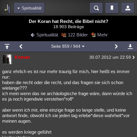
Spiritualität
Bereiche
Der Koran hat Recht, die Bibel nicht?
18.903 Beiträge
Echtzeit
Diskussionen
Blogs
Videos
Statistiken
Spiritualität
122 Bilder
Mehr
Chat
Wiki
Neuigkeiten
2
Seite
859
/ 944
meine Rubriken
Koman
30.07.2012 um 22:59
Menschen
Wissenschaft
Politik
Mystery
Kriminalfälle
Spiritualität
Verschwörungen
Technologie
Ufologie
ganz ehrlich es ist nur mehr traurig für mich, hier heißt es immer
nur:
haben die recht oder die recht, und das fragen sie sich schon
Natur
Umfragen
Unterhaltung
wielange???
weitere Rubriken
ich mein wenn das ne archäologische frage wäre, dann würde ich
es ja noch irgendwie verstehen*rofl*
Philosophie
Träume
Orte
Esoterik
Literatur
aber wenn ich mir, eine einzige frage so lange stelle, und keine
Astronomie
Helpdesk
Gruppen
Gaming
Filme
antwort finde, obwohl ich sie jeden tag erlebe*diese wahrheit*vor
meinen augen.
Musik
Clash
Verbesserungen
Allmystery
English
es werden kriege geführt
Übersichten