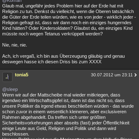
@Koman
Glaub mal, ungefähr jedes Problem hier auf der Erde hat mit
Religion zu tun. Denkst du vielleicht, wenn die Oberen tatsächlich
die Güter der Erde teilen würden, wie es von jeder - wirklich jeder -
Religion gefragt ist, dass wir dann noch ein einziges hungerndes
Kind hätten? Oder Kindersoldaten? Glaubst du, ein einziges Kind
müsste noch wegen Tetanus verkrüppelt werden?
Nie, nie, nie.
Ach, ich vergaß, ich bin aus Überzeugung gläubig und genau
deswegen hasse ich diesen Driss bis zum XXXX
tonia5
30.07.2012 um 23:11
@sleep
Wenn wir auf der Mattscheibe mal wieder mitkriegen, dass
irgendwo ein Wirtschaftsgipfel ist, dann ist das nicht so, dass
unsere Politiker da irgend etwas beschließen würden - das wurde
schon zuvor in einem wesentlich kleineren, aber exclusiveren
Rahmen abgehandelt. Da treffen sich unter größten
Sicherheitsvorkehrungen aber abseits (fast) jeder Öffentlichkeit
einige Leute aus Geld, Religion und Politik und dann wird
beschlossen.