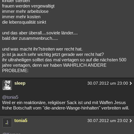
kinder sterben
frauen werden vergewaltigt
Besucht
Teilgenommen
Alle
Neue
Geschlossen
immer mehr arbeitslose
immer mehr kosten
Lesenswert
Schlüsselwörter
die lebensqualität sinkt
und das aber überall....soviele länder....
bald der zusammenbruch.....
und was macht ihr?streiten wer recht hat.
jo ist ja auch sehr wichtig jetzt gerade wer recht hat?
ihr ultraheiligen solltet das mal vertagen so auf die nächsten 500
jahre vertagen, denn wir haben WAHRLICH ANDERE
PROBLEME:
sleep
30.07.2012 um 23:00
@tonia5
Weil er ein reaktionäre, religiöser Sack ist und mit Waffen Jesus
frohe Botschaft vom "die-andere-Wange-hinhalten" verbreiten will.
tonia5
30.07.2012 um 23:02