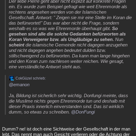
Der liebe Pierre geht aber nicht explizit auf konkrete Fragen
ein. Es wurde zum Beispiel gefragt wie weit Ehrenmorde als
rechtens angesehen werden von der Islamischen
Gesellschaft. Antwort: " Zeigen sie mir eine Stelle im Koran die
das befürwortet!" Das war aber nicht die Frage, sondern
weshalb es so was wie Ehrenmorde überhaupt gibt.
So
gesehen sind alle die solche Gedanken befürworten als
Koran Verweigerer bzw. als Ungläubige zu sehen.
Nun
scheint
die islamische Gemeinde nicht dagegen anzugehen
und nicht dagegen angehen bedeutet dulden bzw.
stillschweigend zu befürworten. Da kann man lange hingehen
und den Koran zum nachlesen weiter reichen. Wie gesagt,
eine verständliche Antwort steht aus.
CokGüzel schrieb:
@emanon
Ja, Bildung ist sicherlich sehr wichtig. Donfungi meinte, dass
die Muslime nichts gegen Ehrenmorde tun und deshalb mit
dieser Praxis innerlich einverstanden sind. Das ist wirklich
dumm, so etwas zu schreiben.
@DonFungi
Dumm? ne! ist doch eine Sichtweise der Gesellschaft in der man
lebt. Das nennt man auch Gesicht verlieren oder die Achtung der