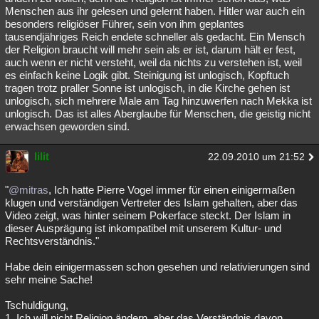
Menschen aus ihr gelesen und gelernt haben. Hitler war auch ein
besonders religiöser Führer, sein von ihm geplantes
tausendjähriges Reich endete schneller als gedacht. Ein Mensch
der Religion braucht will mehr sein als er ist, darum hält er fest,
auch wenn er nicht versteht, weil da nichts zu verstehen ist, weil
es einfach keine Logik gibt. Steinigung ist unlogisch, Kopftuch
tragen trotz praller Sonne ist unlogisch, in die Kirche gehen ist
unlogisch, sich mehrere Male am Tag hinzuwerfen nach Mekka ist
unlogisch. Das ist alles Aberglaube für Menschen, die geistig nicht
erwachsen geworden sind.
lilit
22.09.2010 um 21:52
"
@mitras
, Ich hatte Pierre Vogel immer für einen einigermaßen
klugen und verständigen Vertreter des Islam gehalten, aber das
Video zeigt, was hinter seinem Pokerface steckt. Der Islam in
dieser Ausprägung ist inkompatibel mit unserem Kultur- und
Rechtsverständnis."
Habe dein einigermassen schon gesehen und relativierungen sind
sehr meine Sache!
Tschuldigung,
1. Ich will nicht Religion ändern, aber das Verständnis davon.