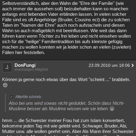
Selbstverständlich, aber den Wahn die "Ehre der Familie" (wie
auch immer die aussehen soll) beizubehalten kann so manchen
anfangs erst liebenden Vater erblinden lassen. In vielen solcher
Fälle sind es oft Angehörige (Bruder, Cousins ect) die zu solchen
Taten im "Namen der Ehre" auch noch aufstacheln und diesen
Wahn so auch maßgeblich mit beeinflussen. Wie weit das dann
führen kann wenn Töchter zu frei leben und nicht einsehen wollen
sich für die "heilige" Familientradition bis aufs kleinste gefügig
machen zu wollen konnten wir ja leider schon an vielen (zuvielen)
Fällen hier feststellen.
DonFungi
23.09.2010 um 18:06
ehemaliges Mitglied
Können ja gerne noch etwas über das Wort "scheint ..." brabbeln.
Afterlife schrieb:
Also bei uns wird sowas nicht geduldet. Schön dass Nicht-
Muslime besser als Muslime wissen wie sie leben
hmm ... die Schwester meiner Frau hat zum Islam konvertiert,
bekomme jeden Tag mit wie gelebt wird. Schwager, Bruder, Abi,
Mutter usw. alle wollen geehrt sein. Aber Als Mann ihrer Schwester