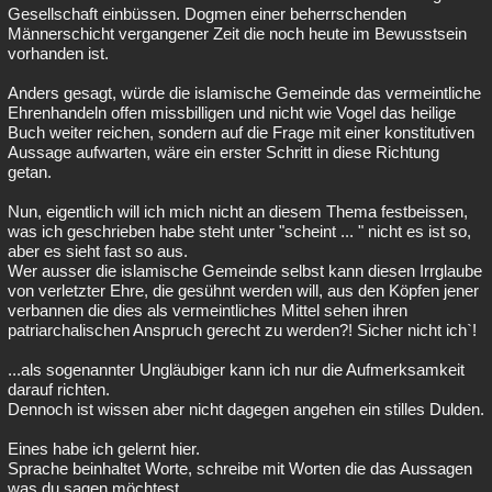
Gesellschaft einbüssen. Dogmen einer beherrschenden
Männerschicht vergangener Zeit die noch heute im Bewusstsein
vorhanden ist.
Anders gesagt, würde die islamische Gemeinde das vermeintliche
Ehrenhandeln offen missbilligen und nicht wie Vogel das heilige
Buch weiter reichen, sondern auf die Frage mit einer konstitutiven
Aussage aufwarten, wäre ein erster Schritt in diese Richtung
getan.
Nun, eigentlich will ich mich nicht an diesem Thema festbeissen,
was ich geschrieben habe steht unter "scheint ... " nicht es ist so,
aber es sieht fast so aus.
Wer ausser die islamische Gemeinde selbst kann diesen Irrglaube
von verletzter Ehre, die gesühnt werden will, aus den Köpfen jener
verbannen die dies als vermeintliches Mittel sehen ihren
patriarchalischen Anspruch gerecht zu werden?! Sicher nicht ich`!
...als sogenannter Ungläubiger kann ich nur die Aufmerksamkeit
darauf richten.
Dennoch ist wissen aber nicht dagegen angehen ein stilles Dulden.
Eines habe ich gelernt hier.
Sprache beinhaltet Worte, schreibe mit Worten die das Aussagen
was du sagen möchtest.