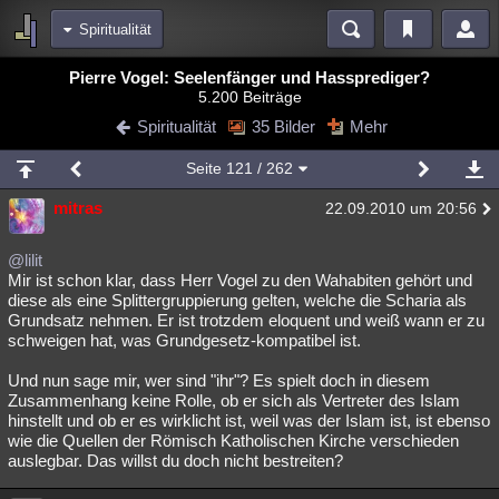
Spiritualität
Bereiche
Pierre Vogel: Seelenfänger und Hassprediger?
5.200 Beiträge
Echtzeit
Diskussionen
Blogs
Videos
Statistiken
Spiritualität
35 Bilder
Mehr
Chat
Wiki
Neuigkeiten
2
Seite
121
/ 262
meine Rubriken
mitras
22.09.2010 um 20:56
Menschen
Wissenschaft
Politik
Mystery
Kriminalfälle
Spiritualität
Verschwörungen
Technologie
Ufologie
@lilit
Mir ist schon klar, dass Herr Vogel zu den Wahabiten gehört und
diese als eine Splittergruppierung gelten, welche die Scharia als
Natur
Umfragen
Unterhaltung
Grundsatz nehmen. Er ist trotzdem eloquent und weiß wann er zu
weitere Rubriken
schweigen hat, was Grundgesetz-kompatibel ist.
Philosophie
Träume
Orte
Esoterik
Literatur
Und nun sage mir, wer sind "ihr"? Es spielt doch in diesem
Zusammenhang keine Rolle, ob er sich als Vertreter des Islam
Astronomie
Helpdesk
Gruppen
Gaming
Filme
hinstellt und ob er es wirklicht ist, weil was der Islam ist, ist ebenso
wie die Quellen der Römisch Katholischen Kirche verschieden
Musik
Clash
Verbesserungen
Allmystery
English
auslegbar. Das willst du doch nicht bestreiten?
Übersichten