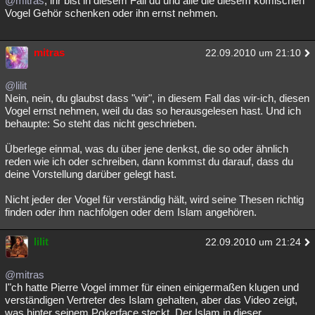
@mitras
, ihr bist in diesem Fall du und alle die diesem komischen
Vogel Gehör schenken oder ihn ernst nehmen.
mitras
22.09.2010 um 21:10
@lilit
Nein, nein, du glaubst dass "wir", in diesem Fall das wir-ich, diesen
Vogel ernst nehmen, weil du das so herausgelesen hast. Und ich
behaupte: So steht das nicht geschrieben.
Überlege einmal, was du über jene denkst, die so oder ähnlich
reden wie ich oder schreiben, dann kommst du darauf, dass du
deine Vorstellung darüber gelegt hast.
Nicht jeder der Vogel für verständig hält, wird seine Thesen richtig
finden oder ihm nachfolgen oder dem Islam angehören.
lilit
22.09.2010 um 21:24
@mitras
I"ch hatte Pierre Vogel immer für einen einigermaßen klugen und
verständigen Vertreter des Islam gehalten, aber das Video zeigt,
was hinter seinem Pokerface steckt. Der Islam in dieser