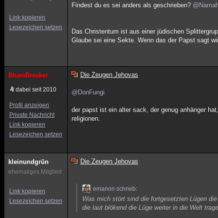
Findest du es sei anders als geschrieben?
@Nama
Link kopieren
Lesezeichen setzen
Das Christentum ist aus einer jüdischen Splittergru
Glaube sei eine Sekte. Wenn das der Papst sagt wi
Die Zeugen Jehovas
BluesBreaker
dabei seit 2010
@DonFungi
Profil anzeigen
der papst ist ein alter sack, der genug anhänger hat,
Private Nachricht
religionen.
Link kopieren
Lesezeichen setzen
Die Zeugen Jehovas
kleinundgrün
ehemaliges Mitglied
emanon schrieb:
Link kopieren
Was mich stört sind die fortgesetzten Lügen die
Lesezeichen setzen
die laut blökend die Lüge weiter in die Welt trag