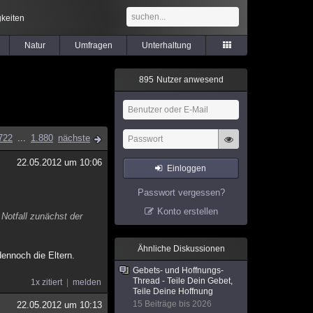
keiten
Natur
Umfragen
Unterhaltung
8
9
5
Nutzer anwesend
722
...
1.880
nächste
22.05.2012 um 10:06
Einloggen
Passwort vergessen?
Konto erstellen
 Notfall zunächst der
Ähnliche Diskussionen
dennoch die Eltern.
Gebets- und Hoffnungs-
Thread - Teile Dein Gebet,
1x zitiert
melden
Teile Deine Hoffnung
15 Beiträge bis 2026
22.05.2012 um 10:13