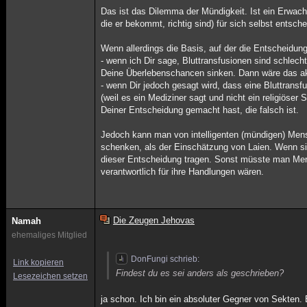
Das ist das Dilemma der Mündigkeit. Ist ein Erwachse
die er bekommt, richtig sind) für sich selbst entsch
Wenn allerdings die Basis, auf der die Entscheidung 
- wenn ich Dir sage, Bluttransfusionen sind schlec
Deine Überlebenschancen sinken. Dann wäre das a
- wenn Dir jedoch gesagt wird, dass eine Bluttrans
(weil es ein Mediziner sagt und nicht ein religiöser
Deiner Entscheidung gemacht hast, die falsch ist.
Jedoch kann man von intelligenten (mündigen) Men
schenken, als der Einschätzung von Laien. Wenn 
dieser Entscheidung tragen. Sonst müsste man Mens
verantwortlich für ihre Handlungen wären.
Die Zeugen Jehovas
Namah
ehemaliges Mitglied
DonFungi schrieb:
Link kopieren
Findest du es sei anders als geschrieben?
Lesezeichen setzen
ja schon. Ich bin ein absoluter Gegner von Sekten.