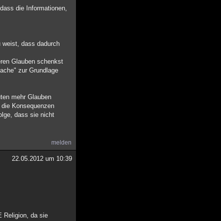
 dass die Informationen,
u weist, dass dadurch
deren Glauben schenkst
asache" zur Grundlage
uten mehr Glauben
h die Konsequenzen
lge, dass sie nicht
melden
22.05.2012 um 10:39
 Religion, da sie