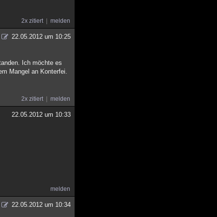
2x zitiert
melden
22.05.2012 um 10:25
standen. Ich möchte es
inem Mangel an Konterfei.
2x zitiert
melden
22.05.2012 um 10:33
melden
22.05.2012 um 10:34