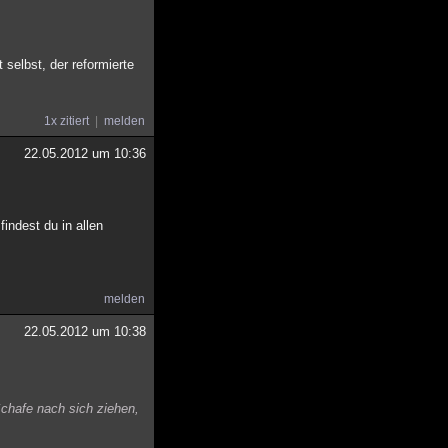
selbst, der reformierte
1x zitiert
melden
22.05.2012 um 10:36
findest du in allen
melden
22.05.2012 um 10:38
Schafe nach sich ziehen,