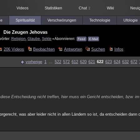
Videos
Statistiken
Chat
Wiki
Neuig
2
le
Spiritualität
Verschwörungen
Technologie
Ufologie
Die Zeugen Jehovas
wörter:
Religion
,
Glaube
,
Sekte
▪ Abonnieren:
Feed
E-Mail
206 Videos
Beobachten
Antworten
Suchen
Infos
vorherige
1
...
522
572
612
620
621
622
623
624
632
672
diese Entscheidung nicht treffen, hier muss ein Gericht entscheiden, bzw. im
gerecht, was aber leider nicht in allen Ländern so ist, da entscheiden dann 