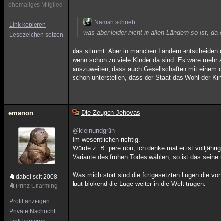
ehemaliges Mitglied
Namah schrieb:
Link kopieren
was aber leider nicht in allen Ländern so ist, d
Lesezeichen setzen
das stimmt. Aber in manchen Ländern entscheiden die
wenn schon zu viele Kinder da sind. Es wäre mehr a
auszuweiten, dass auch Gesellschaften mit einem d
schon unterstellen, dass der Staat das Wohl der Ki
Die Zeugen Jehovas
emanon
@kleinundgrün
Im wesentlichen richtig.
Würde z. B. pere ubu, ich denke mal er ist volljähr
Variante des frühen Todes wählen, so ist das seine 
Was mich stört sind die fortgesetzten Lügen die von
dabei seit 2008
laut blökend die Lüge weiter in die Welt tragen.
Prinz Charming
Profil anzeigen
Private Nachricht