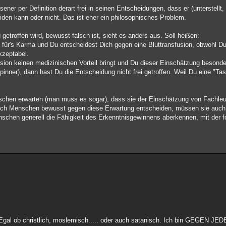
ner per Definition derart frei in seinen Entscheidungen, dass er (unterstellt,
eiden kann oder nicht. Das ist eher ein philosophisches Problem.
getroffen wird, bewusst falsch ist, sieht es anders aus. Soll heißen:
ht für's Karma und Du entscheidest Dich gegen eine Bluttransfusion, obwohl D
kzeptabel.
fusion keinen medizinischen Vorteil bringt und Du dieser Einschätzung beson
 Spinner), dann hast Du die Entscheidung nicht frei getroffen. Weil Du eine "T
schen erwarten (man muss es sogar), dass sie der Einschätzung von Fachle
sich Menschen bewusst gegen diese Erwartung entscheiden, müssen sie auc
chen generell die Fähigkeit des Erkenntnisgewinnens aberkennen, mit der fo
 Egal ob christlich, moslemisch..... oder auch satanisch. Ich bin GEGEN JEDE