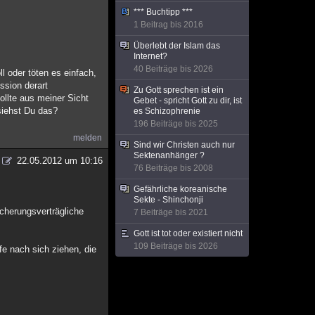
*** Buchtipp ***
1 Beitrag bis 2016
Überlebt der Islam das
Internet?
40 Beiträge bis 2026
l oder töten es einfach,
ssion derart
Zu Gott sprechen ist ein
llte aus meiner Sicht
Gebet - spricht Gott zu dir, ist
siehst Du das?
es Schizophrenie
196 Beiträge bis 2025
melden
Sind wir Christen auch nur
Sektenanhänger ?
22.05.2012 um 10:16
76 Beiträge bis 2008
Gefährliche koreanische
Sekte - Shinchonji
icherungsverträgliche
7 Beiträge bis 2021
Gott ist tot oder existiert nicht
109 Beiträge bis 2026
fe nach sich ziehen, die