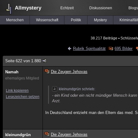
Allmystery
Echtzeit
Diskussionen
Blogs
Menschen
Wissenschaft
Politik
Mystery
Kriminalfäl
38.217 Beiträge
▪ Schlüssel
Rubrik Spiritualität
695 Bilder
Seite 622 von 1.880
Die Zeugen Jehovas
Namah
ehemaliges Mitglied
kleinundgrün schrieb:
Link kopieren
- ein Kind oder ein nicht mündiger Mensch kann 
Lesezeichen setzen
Arzt.
In Deutschland entzieht man den Eltern das med. Sor
Die Zeugen Jehovas
kleinundgrün