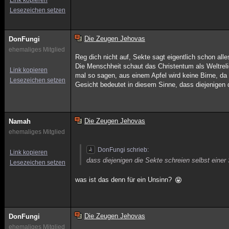
Link kopieren
Lesezeichen setzen
Die Zeugen Jehovas
DonFungi
ehemaliges Mitglied
Reg dich nicht auf, Sekte sagt eigentlich schon alle
Die Menschheit schaut das Christentum als Weltreli
Link kopieren
mal so sagen, aus einem Apfel wird keine Birne, da 
Lesezeichen setzen
Gesicht bedeutet in diesem Sinne, dass diejenigen 
Die Zeugen Jehovas
Namah
ehemaliges Mitglied
DonFungi schrieb:
Link kopieren
dass diejenigen die Sekte schreien selbst einer
Lesezeichen setzen
was ist das denn für ein Unsinn?
Die Zeugen Jehovas
DonFungi
ehemaliges Mitglied