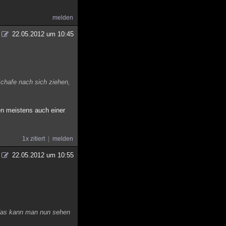
melden
22.05.2012 um 10:45
Schafe nach sich ziehen,
en meistens auch einer
1x zitiert
melden
22.05.2012 um 10:55
, das kann man nun sehen