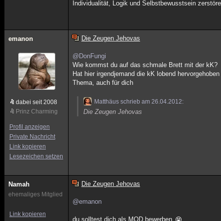
Individualität, Logik und Selbstbewusstsein zerstöre
Die Zeugen Jehovas
emanon
@DonFungi
Wie kommst du auf das schmale Brett mit der kK?
Hat hier irgendjemand die kK lobend hervorgehoben 
Thema, auch für dich
Matthäus schrieb am 26.04.2012:
dabei seit 2008
Prinz Charming
Die Zeugen Jehovas
Profil anzeigen
Private Nachricht
Link kopieren
Lesezeichen setzen
Die Zeugen Jehovas
Namah
ehemaliges Mitglied
@emanon
Link kopieren
du solltest dich als MOD bewerben