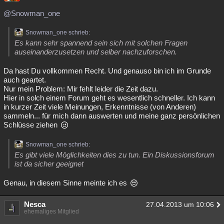
Besucht
Teilgenommen
Alle
Neue
Geschlossen
@Snowman_one
Lesenswert
Schlüsselwörter
Snowman_one schrieb:
Es kann sehr spannend sein sich mit solchen Fragen
auseinanderzusetzen und selber nachzuforschen.
Da hast Du vollkommen Recht. Und genauso bin ich im Grunde
auch geartet.
Nur mein Problem: Mir fehlt leider die Zeit dazu.
Hier in solch einem Forum geht es wesentlich schneller. Ich kann
in kurzer Zeit viele Meinungen, Erkenntnisse (von Anderen)
sammeln... für mich dann auswerten und meine ganz persönlichen
Schlüsse ziehen
Snowman_one schrieb:
Es gibt viele Möglichkeiten dies zu tun. Ein Diskussionsforum
ist da sicher geeignet
Genau, in diesem Sinne meinte ich es
Nesca
27.04.2013 um 10:06
ehemaliges Mitglied