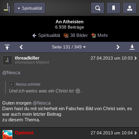
Spiritualität
Bereiche
An Atheisten
6.938 Beiträge
Echtzeit
Diskussionen
Blogs
Videos
Statistiken
Spiritualität
38 Bilder
Mehr
Chat
Wiki
Neuigkeiten
2
Seite
131
/ 349
meine Rubriken
threadkiller
27.04.2013 um 10:03
Menschen
Wissenschaft
Politik
Mystery
Kriminalfälle
ehemaliges Mitglied
Spiritualität
Verschwörungen
Technologie
Ufologie
@Nesca
Natur
Umfragen
Unterhaltung
Nesca schrieb:
Und ich weiss was ein Christ ist
.
weitere Rubriken
Guten morgen
Philosophie
@Nesca
Träume
Orte
Esoterik
Literatur
Dann hast du mit sicherheit ein Falsches Bild von Christ sein, es
war auch mein letzter Beitrag
Astronomie
Helpdesk
Gruppen
Gaming
Filme
zu diesem Thema.
Musik
Clash
Verbesserungen
Allmystery
English
Optimist
27.04.2013 um 10:04
Übersichten