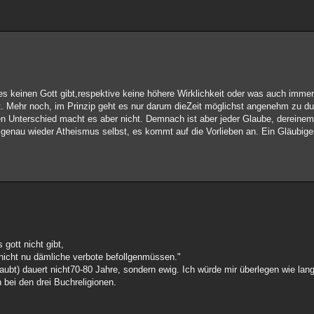
 keinen Gott gibt,respektive keine höhere Wirklichkeit oder was auch immer, 
ht. Mehr noch, im Prinzip geht es nur darum dieZeit möglichst angenehm zu 
nen Unterschied macht es aber nicht. Demnach ist aber jeder Glaube, derein
, genau wieder Atheismus selbst, es kommt auf die Vorlieben an. Ein Gläubig
gott nicht gibt,
nicht nu dämliche verbote befollgenmüssen."
aubt) dauert nicht70-80 Jahre, sondern ewig. Ich würde mir überlegen wie la
 bei den drei Buchreligionen.