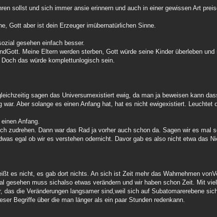
hren sollst und sich immer ansie erinnern und auch in einer gewissen Art pre
ne, Gott aber ist dein Erzeuger imübernatürlichen Sinne.
tsozial gesehen einfach besser.
undGott. Meine Eltern werden sterben, Gott würde seine Kinder überleben un
t. Doch das würde komplettunlogisch sein.
 gleichzeitig sagen das Universumexistiert ewig, da man ja beweisen kann da
ar. Aber solange es einen Anfang hat, hat es nicht ewigexistiert. Leuchtet d
 einen Anfang.
 sich zudrehen. Dann war das Rad ja vorher auch schon da. Sagen wir es mal 
was egal ob wir es verstehen odernicht. Davor gab es also nicht etwa das Ni
,heißt es nicht, es gab dort nichts. An sich ist Zeit mehr das Wahrnehmen vo
al gesehen muss sichalso etwas verändern und wir haben schon Zeit. Mit vie
hr, das die Veränderungen langsamer sind,weil sich auf Subatomarerebene si
dieser Begriffe über die man länger als ein paar Stunden redenkann.