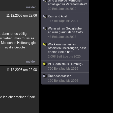
Sind gläubige Menschen
anfälliger für Paranormales?
melden
30 Beiträge bis 2019
11.12.2006 um 22:06
Kain und Abel
147 Beiträge bis 2021
Wenn wir an Gott glauben,
an wen glaubt dann Gott?
dann ist es völlig
48 Beiträge bis 2018
durchleben, man muss es
em Menschen Hoffnung gibt
Wie kann man einen
er mag die Gebote
Atheisten überzeugen, dass
er eine Seele hat?
2.098 Beiträge bis 2025
melden
Ist Buddhismus Humbug?
790 Beiträge bis 2025
11.12.2006 um 22:08
Über das Wissen
120 Beiträge bis 2026
nge ich eher meinen Spaß