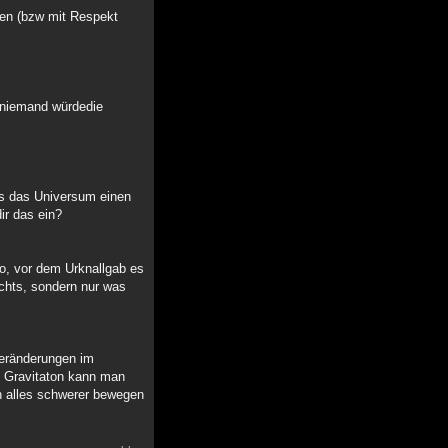
isen (bzw mit Respekt
d niemand würdedie
ss das Universum einen
ir das ein?
so, vor dem Urknallgab es
chts, sondern nur was
nVeränderungen im
l Gravitaton kann man
ch alles schwerer bewegen