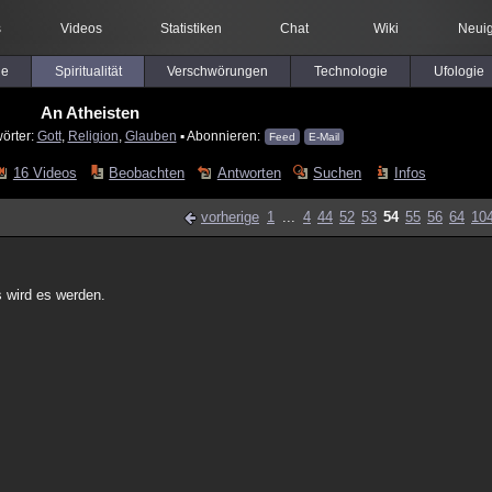
s
Videos
Statistiken
Chat
Wiki
Neuig
le
Spiritualität
Verschwörungen
Technologie
Ufologie
An Atheisten
örter:
Gott
,
Religion
,
Glauben
▪ Abonnieren:
Feed
E-Mail
16 Videos
Beobachten
Antworten
Suchen
Infos
vorherige
1
...
4
44
52
53
54
55
56
64
10
s wird es werden.