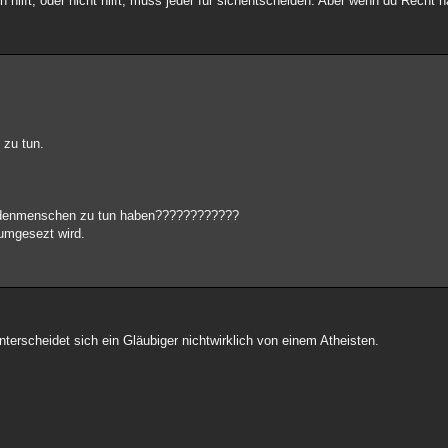
ilft, oder nicht hilft, muss jeder für sichentscheiden. Aber wenn du Recht h
 zu tun.
nd denmenschen zu tun haben????????????
numgesezt wird.
terscheidet sich ein Gläubiger nichtwirklich von einem Atheisten.