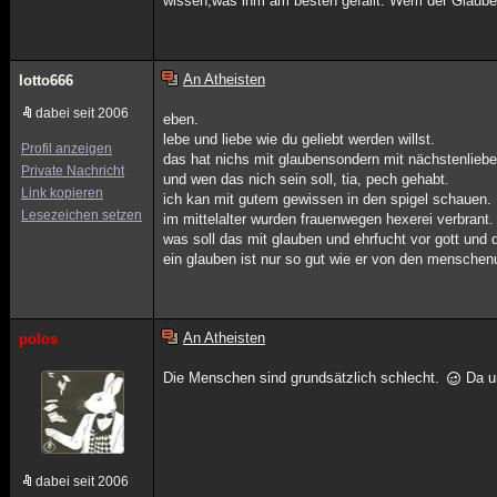
wissen,was ihm am besten gefällt. Wem der Glauben h
An Atheisten
lotto666
dabei seit 2006
eben.
lebe und liebe wie du geliebt werden willst.
Profil anzeigen
das hat nichs mit glaubensondern mit nächstenliebe
Private Nachricht
und wen das nich sein soll, tia, pech gehabt.
Link kopieren
ich kan mit gutem gewissen in den spigel schauen.
Lesezeichen setzen
im mittelalter wurden frauenwegen hexerei verbrant.
was soll das mit glauben und ehrfucht vor gott u
ein glauben ist nur so gut wie er von den mensche
An Atheisten
polos
Die Menschen sind grundsätzlich schlecht.
Da un
dabei seit 2006