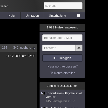
keiten
Natur
Umfragen
Unterhaltung
1
.
0
9
3
Nutzer anwesend
4
154
...
349
nächste
11.12.2006 um 22:06
Einloggen
Passwort vergessen?
Konto erstellen
Ähnliche Diskussionen
Konvertieren - Psyche spielt
verrückt
145 Beiträge bis 2017