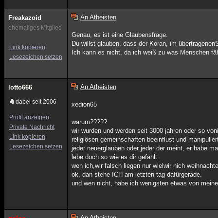
An Atheisten
Freakazoid
ehemaliges Mitglied
Genau, es ist eine Glaubensfrage.
Du willst glauben, dass der Koran, im übertragenen
Link kopieren
Ich kann es nicht, da ich weiß zu was Menschen fä
Lesezeichen setzen
An Atheisten
lotto666
dabei seit 2006
xedion65
Profil anzeigen
warum?????
Private Nachricht
wir wurden und werden seit 3000 jahren oder so vo
Link kopieren
religiösen gemeinschaften beeinflust und manipulier
Lesezeichen setzen
jeder neuerglauben oder jeder der meint, er habe m
lebe doch so wie es dir gefählt.
wen ich,wir falsch liegen nur wielwir nich weihnacht
ok, dan stehe ICH am letzten tag dafürgerade.
und wen nicht, habe ich wenigsten etwas von mein
An Atheisten