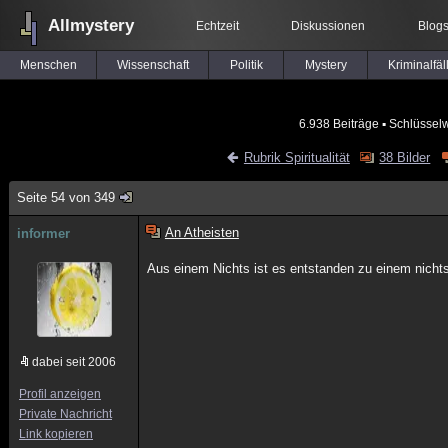
Allmystery
Echtzeit
Diskussionen
Blog
Menschen
Wissenschaft
Politik
Mystery
Kriminalfäl
6.938 Beiträge
▪ Schlüsselw
Rubrik Spiritualität
38 Bilder
Seite 54 von 349
An Atheisten
informer
Aus einem Nichts ist es entstanden zu einem nicht
dabei seit 2006
Profil anzeigen
Private Nachricht
Link kopieren