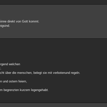
Sinne direkt von Gott kommt.
higsind.
nirgend welchen
t.
acht über die menschen, belegt sie mit verbotenund regeln.
en und ostern feiern,
em begrenzten kurzem legengehabt.