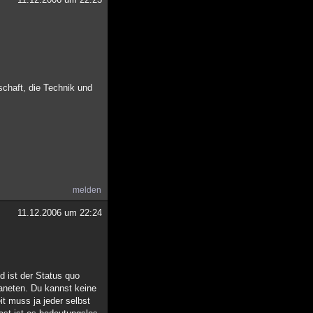
schaft, die Technik und
melden
11.12.2006 um 22:24
d ist der Status quo
aneten. Du kannst keine
 muss ja jeder selbst