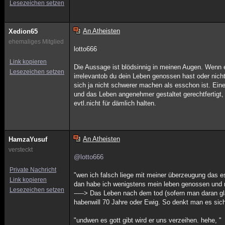
Lesezeichen setzen
An Atheisten
Xedion65
ehemaliges Mitglied
lotto666
Link kopieren
Die Aussage ist blödsinnig in meinen Augen. Wenn es
Lesezeichen setzen
irrelevantob du dein Leben genossen hast oder nic
sich ja nicht schwerer machen als esschon ist. Ei
und das Leben angenehmer gestaltet gerechtfertigt
evtl.nicht für dämlich halten.
An Atheisten
HamzaYusuf
versteckt
@lotto666
Private Nachricht
"wen ich falsch liege mit meiner überzeugung das es 
Link kopieren
dan habe ich wenigstens mein leben genossen und 
Lesezeichen setzen
-----> Das Leben nach dem tod (sofern man daran gl
habenwill 70 Jahre oder Ewig. So denkt man es sich
"undwen es gott gibt wird er uns verzeihen. hehe, "