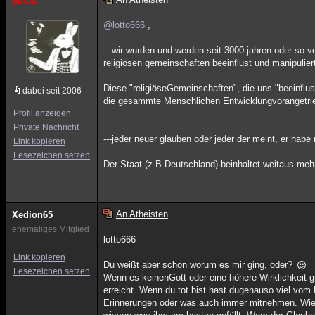
polos
@lotto666
,
---wir wurden und werden seit 3000 jahren oder so 
religiösen gemeinschaften beeinflust und manipuliert.
Diese "religiöseGemeinschaften", die uns "beeinflu
dabei seit 2006
die gesammte Menschlichen Entwicklungvorangetri
Profil anzeigen
Private Nachricht
---jeder neuer glauben oder jeder der meint, er habe
Link kopieren
Lesezeichen setzen
Der Staat (z.B.Deutschland) beinhaltet weitaus me
An Atheisten
Xedion65
ehemaliges Mitglied
lotto666
Link kopieren
Du weißt aber schon worum es mir ging, oder?
Lesezeichen setzen
Wenn es keinenGott oder eine höhere Wirklichkeit gi
erreicht. Wenn du tot bist hast dugenauso viel vo
Erinnerungen oder was auch immer mitnehmen. Wie 