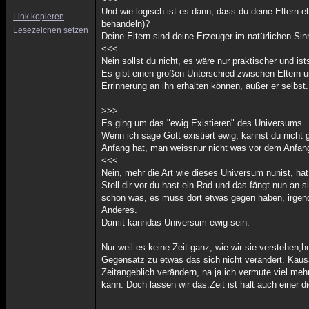
Und wie logisch ist es dann, dass du deine Eltern e
Link kopieren
behandeln)?
Lesezeichen setzen
Deine Eltern sind deine Erzeuger im natürlichen Sin
<<<
Nein sollst du nicht, es wäre nur praktischer und is
Es gibt einen großen Unterschied zwischen Eltern 
Errinnerung an ihn erhalten können, außer er selbs
>>>
Es ging um das "ewig Existieren" des Universums.
Wenn ich sage Gott existiert ewig, kannst du nicht
Anfang hat, man weissnur nicht was vor dem Anfang w
<<<
Nein, mehr die Art wie dieses Universum nunist, hat
Stell dir vor du hast ein Rad und das fängt nun an
schon was, es muss dort etwas gegen haben, irgend
Anderes.
Damit kanndas Universum ewig sein.
Nur weil es keine Zeit ganz, wie wir sie verstehen
Gegensatz zu etwas das sich nicht verändert. Kaus
Zeitangeblich verändern, na ja ich vermute viel me
kann. Doch lassen wir das.Zeit ist halt auch einer 