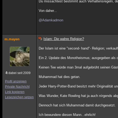
Du missachtest bestimmt auch Verhaltensregeln, der
Von daher...
@Adamkadmon
Islam: Die wahre Religion?
m.mayen
Der Islam ist eine "second- hand"- Religion; verkauf
Ein 2. Update des Monotheismus; ausgegeben als da
Keinen Tee würde man 3mal aufgebrüht seinen Gäs
dabei seit 2009
Muhammad hat dies getan.
Profil anzeigen
Jeder Harry-Potter-Band besitzt mehr Originalität u
Private Nachricht
Link kopieren
Was Wunder, Kate Rowling hat ja auch nírgends ab
Lesezeichen setzen
Dennoch hat sich Muhammad damit durchgesetzt.
Ich bewundere diesen Mann...ehrlich!