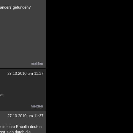
 anders gefunden?
melden
27.10.2010 um 11:37
at.
melden
27.10.2010 um 11:37
heimlehre Kaballa deuten.
sst sich durch die