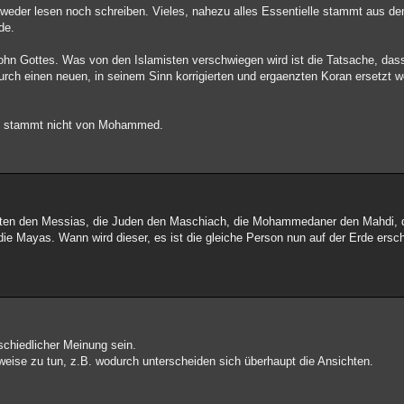
 weder lesen noch schreiben. Vieles, nahezu alles Essentielle stammt aus d
de.
Sohn Gottes. Was von den Islamisten verschwiegen wird ist die Tatsache, dass
urch einen neuen, in seinem Sinn korrigierten und ergaenzten Koran ersetzt w
und stammt nicht von Mohammed.
hristen den Messias, die Juden den Maschiach, die Mohammedaner den Mahdi, 
ie Mayas. Wann wird dieser, es ist die gleiche Person nun auf der Erde ersc
schiedlicher Meinung sein.
tweise zu tun, z.B. wodurch unterscheiden sich überhaupt die Ansichten.