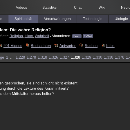
s
Videos
Statistiken
Chat
Wiki
Neuig
le
Spiritualität
Verschwörungen
Technologie
Ufologie
slam: Die wahre Religion?
örter:
Religion
,
Islam
,
Wahrheit
▪ Abonnieren:
Feed
E-Mail
201 Videos
Beobachten
Antworten
Suchen
Infos
ige
1
...
1.228
1.278
1.318
1.326
1.327
1.328
1.329
1.330
1.338
1.378
1.
n gesprochen, sie sind schlicht nicht existent.
g durch die Lektüre des Koran initiiert?
dem Mittelalter heraus helfen?