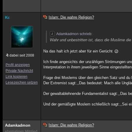
Islam: Die wahre Religion?
Kc
Adamkadmon schrieb:
Wahr und unbestritten ist, dass die Muslime die
Na das halt ich jetzt aber für ein Gerücht
dabei seit 2008
Ich finde angesichts der unzähligen Strömungen un
Profil anzeigen
Interpretation in ihrem jeweiligen Sinne eingestellte
Private Nachricht
Link kopieren
Frage drei Moslems über den gleichen Satz und du
Lesezeichen setzen
Der Extremist sagt:,,Das bedeutet: Mach alle Ungläu
Der gewaltablehnende Fundamentalist sagt:,,Das bed
Und der gemäßigte Moslem schließlich sagt:,,Sei ei
Islam: Die wahre Religion?
Adamkadmon
ehemaliges Mitglied