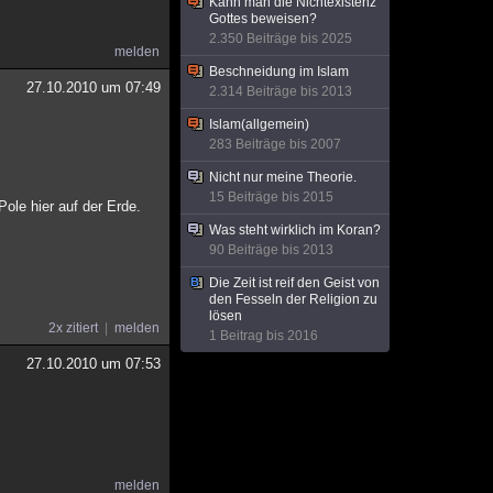
Kann man die Nichtexistenz
Gottes beweisen?
2.350 Beiträge bis 2025
melden
Beschneidung im Islam
27.10.2010 um 07:49
2.314 Beiträge bis 2013
Islam(allgemein)
283 Beiträge bis 2007
Nicht nur meine Theorie.
15 Beiträge bis 2015
ole hier auf der Erde.
Was steht wirklich im Koran?
90 Beiträge bis 2013
Die Zeit ist reif den Geist von
den Fesseln der Religion zu
lösen
2x zitiert
melden
1 Beitrag bis 2016
27.10.2010 um 07:53
melden