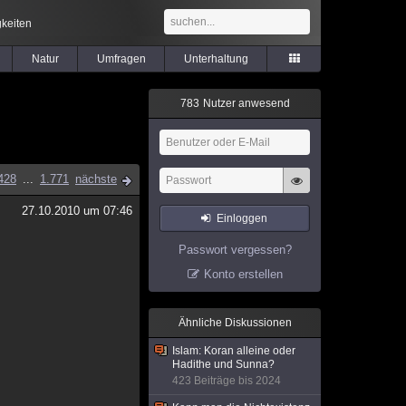
keiten
Natur
Umfragen
Unterhaltung
7
8
3
Nutzer anwesend
428
...
1.771
nächste
27.10.2010 um 07:46
Einloggen
Passwort vergessen?
Konto erstellen
Ähnliche Diskussionen
Islam: Koran alleine oder
Hadithe und Sunna?
423 Beiträge bis 2024