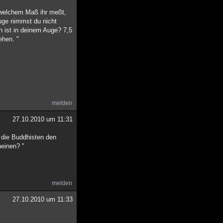
it welchem Maß ihr meßt,
Auge nimmst du nicht
n ist in deinem Auge? 7,5
ehen. "
melden
27.10.2010 um 11:31
 die Buddhisten den
heinen? "
melden
27.10.2010 um 11:33