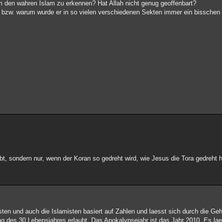
um den wahren Islam zu erkennen? Hat Allah nicht genug geoffenbart?
 bzw. warum wurde er in so vielen verschiedenen Sekten immer ein bisschen
gibt, sondern nur, wenn der Koran so gedreht wird, wie Jesus die Tora gedreht h
sten und auch die Islamisten basiert auf Zahlen und laesst sich durch die Ge
g des 30 Lebensjahres erlaubt. Das Apokalypsejahr ist das Jahr 2010. Es lae