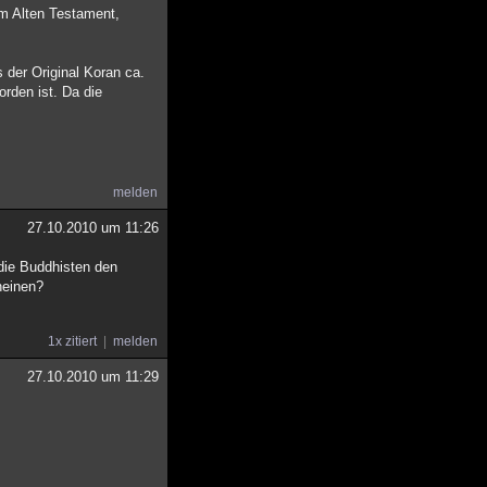
em Alten Testament,
 der Original Koran ca.
orden ist. Da die
melden
27.10.2010 um 11:26
die Buddhisten den
heinen?
1x zitiert
melden
27.10.2010 um 11:29