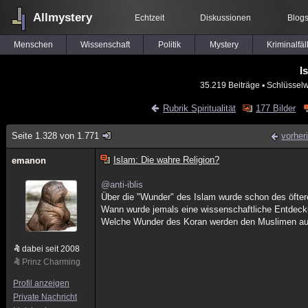
Allmystery
Echtzeit
Diskussionen
Blog
Menschen
Wissenschaft
Politik
Mystery
Kriminalfäl
I
35.219 Beiträge
▪ Schlüsselw
Rubrik Spiritualität
177 Bilder
Seite 1.328 von 1.771
vorher
Islam: Die wahre Religion?
emanon
@anti-iblis
Über die "Wunder" des Islam wurde schon des öftere
Wann wurde jemals eine wissenschaftliche Entdeckun
Welche Wunder des Koran werden den Muslimen aus 
dabei seit 2008
Prinz Charming
Profil anzeigen
Private Nachricht