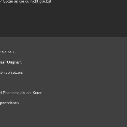
 Götter an die du nicht glaubst.
t als neu.
s "Original".
ten vorsetzen;
nd Phantasie als der Koran.
geschrieben.