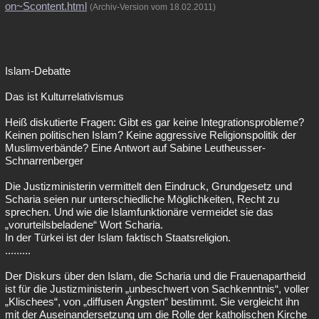
on~Scontent.html
(Archiv-Version vom 18.02.2011)
Islam-Debatte
Das ist Kulturrelativismus
Heiß diskutierte Fragen: Gibt es gar keine Integrationsprobleme?
Keinen politischen Islam? Keine aggressive Religionspolitik der
Muslimverbände? Eine Antwort auf Sabine Leutheusser-
Schnarrenberger
Die Justizministerin vermittelt den Eindruck, Grundgesetz und
Scharia seien nur unterschiedliche Möglichkeiten, Recht zu
sprechen. Und wie die Islamfunktionäre vermeidet sie das
„vorurteilsbeladene“ Wort Scharia.
In der Türkei ist der Islam faktisch Staatsreligion.
.........
Der Diskurs über den Islam, die Scharia und die Frauenapartheid
ist für die Justizministerin „unbeschwert von Sachkenntnis“, voller
„Klischees“, von „diffusen Ängsten“ bestimmt. Sie vergleicht ihn
mit der Auseinandersetzung um die Rolle der katholischen Kirche