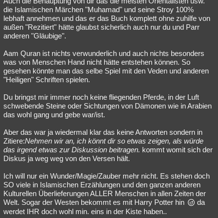
Auch die Behauptung von dir das die meisten Orientalisten usw.
die Islamischen Märchen "Muhamad" und seine Stroy 100%
Besucht
Teilgenommen
Alle
Neue
Geschlossen
lebhaft annehmen und das er das Buch komplett ohne zuhilfe von
außen "Rezitiert" hätte glaubst sicherlich auch nur du und Parr
Lesenswert
Schlüsselwörter
anderen "Gläubige".
Aam Quran ist nichts verwunderlich und auch nichts besonders
was von Menschen Hand nicht hätte entstehen können. So
gesehen könnte man das selbe Spiel mit den Veden und anderen
"Heiligen" Schriften spielen.
Du bringst mir immer noch keine fliegenden Pferde, in der Luft
schwebende Steine oder Sichtungen von Dämonen wie in Arabien
das wohl gang und gebe war/ist.
Aber das war ja wiedermal klar das keine Antworten sondern in
Zitiere:
Nehmen wir an, ich könnt dir so etwas zeigen, als würde
das irgend etwas zur Diskussion beitragen.
kommt womit sich der
Diskus ja weg weg von den Versen hält.
Ich will nur ein Wunder/Magie/Zauber mehr nicht. Es stehen doch
SO viele in Islamischen Erzählungen und den ganzen anderen
Kulturellen Überlieferungen ALLER Menschen in allen Zeiten der
Welt. Sogar der Westen bekommt es mit Harry Potter hin
da
werdet IHR doch wohl min. eins in der Kiste haben..