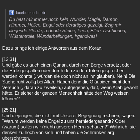
facebook schrieb:
Du hast mir immer noch kein Wunder, Magie, Dämon,
Himmel, Höllen, Engel oder derartiges gezeigt. Zeig mir
fliegende Pferde, redende Steine, Feen, Elfen, Dschinnen,
Wüstentrolle, Wunderheilungen, irgendwas!
Dazu bringe ich einige Antworten aus dem Koran.
[13:31]
Und gäbe es auch einen Qur'an, durch den Berge versetzt oder
die Erde gespalten oder durch den zu den Toten gesprochen
werden könnte (, würden sie doch nicht an ihn glauben). Nein! Die
Sache ruht völlig bei Allah. Haben denn die Gläubigen nicht den
Versuch (, daran zu zweifeln,) aufgegeben, daß, wenn Allah gewollt
hätte, Er sicher der ganzen Menschheit hätte den Weg weisen
können?
[25:21]
Und diejenigen, die nicht mit Unserer Begegnung rechnen, sagen:
"Warum werden keine Engel zu uns herniedergesandt? Oder
(warum) sollten wir (nicht) unseren Herrn schauen?" Wahrlich, sie
denken zu hoch von sich und haben die Schranken arg
überschritten.