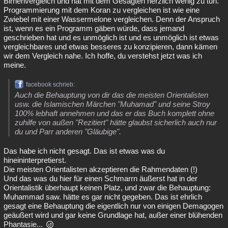
Birnenvergleich und hat mit dem Gesagten herzlich wenig zu tun.
Programmierung mit dem Koran zu vergleichen ist wie eine
Zwiebel mit einer Wassermelone vergleichen. Denn der Anspruch
ist, wenn es ein Programm gäben würde, dass jemand
geschrieben hat und es unmöglich ist und es unmöglich ist etwas
vergleichbares und etwas besseres zu konzipieren, dann kämen
wir dem Vergleich nahe. Ich hoffe, du verstehst jetzt was ich
meine.
facebook schrieb:
Auch die Behauptung von dir das die meisten Orientalisten
usw. die Islamischen Märchen "Muhamad" und seine Stroy
100% lebhaft annehmen und das er das Buch komplett ohne
zuhilfe von außen "Rezitiert" hätte glaubst sicherlich auch nur
du und Parr anderen "Gläubige".
Das habe ich nicht gesagt. Das ist etwas was du
hineininterpretierst.
Die meisten Orientalisten akzeptieren die Rahmendaten (!)
Und das was du hier für einen Schmarrn äußerst hat in der
Orientalistik überhaupt keinen Platz, und zwar die Behauptung:
Muhammad saw. hätte es gar nicht gegeben. Das ist ehrlich
gesagt eine Behauptung die eigentlich nur von einigen Demagogen
geäußert wird und gar keine Grundlage hat, außer einer blühenden
Phantasie...