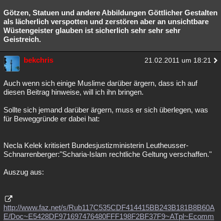
Götzen, Statuen und andere Abbildungen Göttlicher Gestalten
als lächerlich verspotten und zerstören aber an unsichtbare
Wüstengeister glauben ist sicherlich sehr sehr sehr
Geistreich.
bekchris
21.02.2011 um 18:21
Auch wenn sich einige Muslime darüber ärgern, dass ich auf
diesen Beitrag hinweise, will ich ihn bringen.
Sollte sich jemand darüber ärgern, muss er sich überlegen, was
für Beweggründe er dabei hat:
Necla Kelek kritisiert Bundesjustizministerin Leutheusser-
Schnarrenberger:"Scharia-Islam rechtliche Geltung verschaffen."
Auszug aus:
http://www.faz.net/s/Rub117C535CDF414415BB243B181B8B60A
E/Doc~E5428DF971697476480FFF198F2BF37F9~ATpl~Ecomm