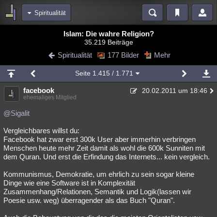
Spiritualität
Bereiche
Islam: Die wahre Religion?
35.219 Beiträge
Echtzeit
Diskussionen
Blogs
Videos
Statistiken
Spiritualität
177 Bilder
Mehr
Chat
Wiki
Neuigkeiten
2
Seite
1.415
/ 1.771
meine Rubriken
facebook
20.02.2011 um 18:46
Menschen
Wissenschaft
Politik
Mystery
Kriminalfälle
ehemaliges Mitglied
Spiritualität
Verschwörungen
Technologie
Ufologie
@Sigalit
Vergleichbares willst du:
Natur
Umfragen
Unterhaltung
Facebook hat zwar erst 300k User aber immerhin verbringen
weitere Rubriken
Menschen heute mehr Zeit damit als wohl die 600k Sunniten mit
dem Quran. Und erst die Erfindung das Internets... kein vergleich.
Philosophie
Träume
Orte
Esoterik
Literatur
Kommunismus, Demokratie, um ehrlich zu sein sogar kleine
Astronomie
Helpdesk
Gruppen
Gaming
Filme
Dinge wie eine Software ist in Komplexität
Zusammenhang/Relationen, Semantik und Logik(lassen wir
Musik
Clash
Verbesserungen
Allmystery
English
Poesie usw. weg) überragender als das Buch "Quran".
Übersichten