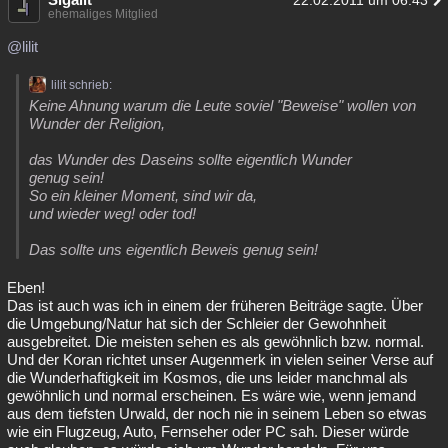
22.02.2011 um 06:43
ehemaliges Mitglied
@lilit
lilit schrieb:
Keine Ahnung warum die Leute soviel "Beweise" wollen von
Wunder der Religion,
das Wunder des Daseins sollte eigentlich Wunder
genug sein!
So ein kleiner Moment, sind wir da,
und wieder weg! oder tod!
Das sollte uns eigentlich Beweis genug sein!
Eben!
Das ist auch was ich in einem der früheren Beiträge sagte. Über
die Umgebung/Natur hat sich der Schleier der Gewohnheit
ausgebreitet. Die meisten sehen es als gewöhnlich bzw. normal.
Und der Koran richtet unser Augenmerk in vielen seiner Verse auf
die Wunderhaftigkeit im Kosmos, die uns leider manchmal als
gewöhnlich und normal erscheinen. Es wäre wie, wenn jemand
aus dem tiefsten Urwald, der noch nie in seinem Leben so etwas
wie ein Flugzeug, Auto, Fernseher oder PC sah. Dieser würde