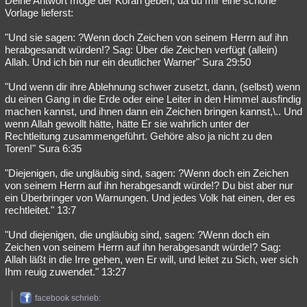
Deine Antwort möge der Koran geben, da du mir eine schöne
Vorlage lieferst:
"Und sie sagen: ?Wenn doch Zeichen von seinem Herrn auf ihn
herabgesandt würden!? Sag: Über die Zeichen verfügt (allein)
Allah. Und ich bin nur ein deutlicher Warner" Sura 29:50
"Und wenn dir ihre Ablehnung schwer zusetzt, dann, (selbst) wenn
du einen Gang in die Erde oder eine Leiter in den Himmel ausfindig
machen kannst, und ihnen dann ein Zeichen bringen kannst,\.. Und
wenn Allah gewollt hätte, hätte Er sie wahrlich unter der
Rechtleitung zusammengeführt. Gehöre also ja nicht zu den
Toren!" Sura 6:35
"Diejenigen, die ungläubig sind, sagen: ?Wenn doch ein Zeichen
von seinem Herrn auf ihn herabgesandt würde!? Du bist aber nur
ein Überbringer von Warnungen. Und jedes Volk hat einen, der es
rechtleitet." 13:7
"Und diejenigen, die ungläubig sind, sagen: ?Wenn doch ein
Zeichen von seinem Herrn auf ihn herabgesandt würde!? Sag:
Allah läßt in die Irre gehen, wen Er will, und leitet zu Sich, wer sich
Ihm reuig zuwendet." 13:27
facebook schrieb: