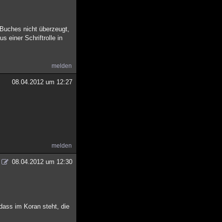
 Buches nicht überzeugt,
 einer Schriftrolle in
melden
08.04.2012 um 12:27
melden
08.04.2012 um 12:30
dass im Koran steht, die