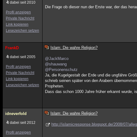
dabei seit 2010
Die Frage ob dieser nun der Erste war, der das hera
Profil anzeigen
Private Nachricht
Link kopieren
Lesezeichen setzen
Islam: Die wahre Religion?
FrankD
dabei seit 2005
@JackMarco
@shauwang
Profil anzeigen
@Personenschutz
Private Nachricht
Ja, die Kugelgestalt der Erde und die ungfähre Gr
Link kopieren
schrieb seinen später von den Arabern übernommen
Lesezeichen setzen
Propheten.
Dass das schon 1000 Jahre früher erkannt wurde, i
Islam: Die wahre Religion?
idneverfold
dabei seit 2012
http://islamicresponse.blogspot.de/2008/07/alleg
Profil anzeigen