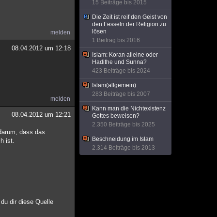
15 Beiträge bis 2015
Die Zeit ist reif den Geist von
den Fesseln der Religion zu
lösen
melden
1 Beitrag bis 2016
08.04.2012 um 12:18
Islam: Koran alleine oder
Hadithe und Sunna?
423 Beiträge bis 2024
Islam(allgemein)
283 Beiträge bis 2007
melden
Kann man die Nichtexistenz
08.04.2012 um 12:21
Gottes beweisen?
2.350 Beiträge bis 2025
 darum, dass das
Beschneidung im Islam
 ist.
2.314 Beiträge bis 2013
du dir diese Quelle