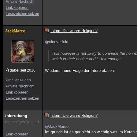
Private Nachricht
Link kopieren
Lesezeichen setzen
Islam: Die wahre Religion?
JackMarco
@idneverfold
This however is not likely to convince the non 
which is their choice and is fair enough
dabei seit 2010
Wiederum eine Frage der Interpretation.
Profil anzeigen
Private Nachricht
Link kopieren
Lesezeichen setzen
Islam: Die wahre Religion?
interrobang
ehemaliges Mitglied
@JackMarco
Im grunde ist es gar nicht so wichtig was im Koran
Link kopieren