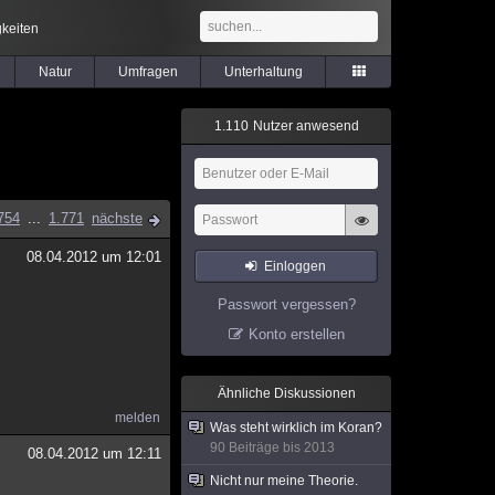
keiten
Natur
Umfragen
Unterhaltung
1
.
1
1
0
Nutzer anwesend
754
...
1.771
nächste
08.04.2012 um 12:01
Einloggen
Passwort vergessen?
Konto erstellen
Ähnliche Diskussionen
melden
Was steht wirklich im Koran?
90 Beiträge bis 2013
08.04.2012 um 12:11
Nicht nur meine Theorie.