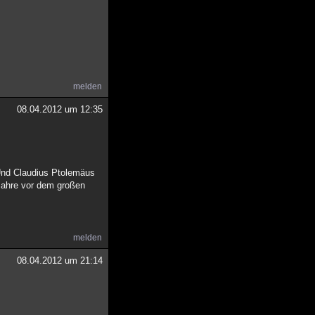
melden
08.04.2012 um 12:35
 Und Claudius Ptolemäus
Jahre vor dem großen
melden
08.04.2012 um 21:14