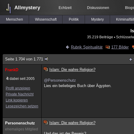
Allmystery
Echtzeit
Diskussionen
Blog
Menschen
Wissenschaft
Politik
Mystery
Kriminalfäl
I
35.219 Beiträge
▪ Schlüsselw
Rubrik Spiritualität
177 Bilder
Seite 1.704 von 1.771
Islam: Die wahre Religion?
FrankD
dabei seit 2005
@Personenschutz
Lies ein beliebiges Buch über Ägypten.
Profil anzeigen
Private Nachricht
Link kopieren
Lesezeichen setzen
Islam: Die wahre Religion?
Personenschutz
ehemaliges Mitglied
Und das ist der Beweis?