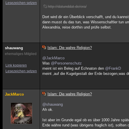
Lesezeichen setzen
http://datunddat.de/era/
Dort wird dir ein Überblick verschafft, und du kann
dann musst du das tun, was Wissenschaftler tun um 
Alexandria, reise dorthin und prüfe selbst.
Islam: Die wahre Religion?
shauwang
ehemaliges Mitglied
@JackMarco
Was
@Personenschutz
Link kopieren
meint ist ein Beleg auf Echnaton den
@FrankD
Lesezeichen setzen
meint ,auf die Kugelgestalt der Erde bezogen,was du
Islam: Die wahre Religion?
JackMarco
@shauwang
Ah ok.
Ist aber im Grunde egal ob es über 1000 Jahre spät
Erde währe rund (was übrigens fraglich ist), sollt