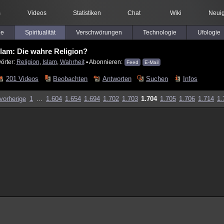
s
Videos
Statistiken
Chat
Wiki
Neuig
le
Spiritualität
Verschwörungen
Technologie
Ufologie
slam: Die wahre Religion?
örter:
Religion
,
Islam
,
Wahrheit
▪ Abonnieren:
Feed
E-Mail
201 Videos
Beobachten
Antworten
Suchen
Infos
vorherige
1
...
1.604
1.654
1.694
1.702
1.703
1.704
1.705
1.706
1.714
1.