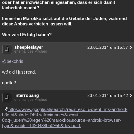
oder hat er inzwischen eingesehen, dass er sich damit
lächerlich macht?
Immerhin Marokko setzt auf die Gebete der Juden, während
diese Abbas verbieten lassen will.
Wer wird Erfolg haben?
sheepleslayer
23.01.2014 um 15:37
ehemaliges Mitglied
@bekchris
wtf did i just read.
quelle?
interrobang
23.01.2014 um 15:42
ehemaliges Mitglied
https://www.google.at/search?redir_esc=&client=ms-android-
h3g-at&hl=de-DE&safe=images&oe=utf-
8&q=juden%20regen%20marokko&source=android-browser-
type&qsubts=1390488050955&devloc=0