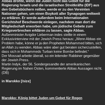
Abbas drohte, wenn die Juden nicht das Gebet für die
Regierung Israels und die israelischen Streitkräfte (IDF) aus
den Gebetsbüchern reißen, werde er zu den Vereinten
Nationen gehen, um einen Boykott aller Synagogen weltweit
zu erklären. Er werde außerdem beim Internationalen
Gerichtshof Beschwerde einlegen, nachdem man dort die
Mitgliedschaft erworben habe, um jüdische Gebete zum
Kriegsverbrechen erklären zu lassen, sagte Abbas.
Außenminister Avigdor Lieberman indes stellte in einem
Exklusivinterview mit der Jewish Press heraus: „Wenn Abbas ein
Problem habe, könne er ja den Propheten Mohammed bitten, sich
an Allah zu wenden. Abbas wäre aber gut beraten sicherzustellen,
dass sich in Mohammeds Turban keine Bombe befindet.“
Der Mossad arbeite überall, so ein leitender Rabbiner gegenüber
der Jewish Press.
Martin Indyk, der 56. Sondergesandte der amerikanischen
Regierung im Nahen Osten, kommentierte Abbas Aussagen nicht.
(DB)
in Marokko [/size]
Marokko: König bittet Juden um Gebet für Regen