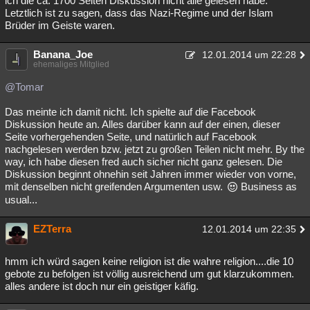
ich die ca. 1700 Seiten Diskussion nicht alle gelesen habe.
Letztlich ist zu sagen, dass das Nazi-Regime und der Islam
Besucht
Teilgenommen
Alle
Neue
Geschlossen
Brüder im Geiste waren.
Lesenswert
Schlüsselwörter
Banana_Joe
12.01.2014 um 22:28
ehemaliges Mitglied
@Tomar
Das meinte ich damit nicht. Ich spielte auf die Facebook
Diskussion heute an. Alles darüber kann auf der einen, dieser
Seite vorhergehenden Seite, und natürlich auf Facebook
nachgelesen werden bzw. jetzt zu großen Teilen nicht mehr. By the
way, ich habe diesen fred auch sicher nicht ganz gelesen. Die
Diskussion beginnt ohnehin seit Jahren immer wieder von vorne,
mit denselben nicht greifenden Argumenten usw.
Business as
usual...
EZTerra
12.01.2014 um 22:35
hmm ich würd sagen keine religion ist die wahre religion....die 10
gebote zu befolgen ist völlig ausreichend um gut klarzukommen.
alles andere ist doch nur ein geistiger käfig.