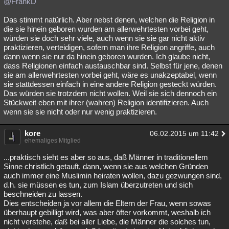
@FrankD
Das stimmt natürlich. Aber nebst denen, welchen die Religion in
die sie hinein geboren wurden am allerwehrtesten vorbei geht,
würden sie doch sehr viele, auch wenn sie sie gar nicht aktiv
praktizieren, verteidigen, sofern man ihre Religion angriffe, auch
dann wenn sie nur da hinein geboren wurden. Ich glaube nicht,
dass Religionen einfach austauschbar sind. Selbst für jene, denen
sie am allerwehrtesten vorbei geht, wäre es unakzeptabel, wenn
sie stattdessen einfach in eine andere Religion gesteckt würden.
Das würden sie trotzdem nicht wollen. Weil sie sich dennoch ein
Stückweit eben mit ihrer (wahren) Religion identifizieren. Auch
wenn sie sie nicht oder nur wenig praktizieren.
kore
06.02.2015 um 11:42
ehemaliges Mitglied
...praktisch sieht es aber so aus, daß Männer in traditionellem
Sinne christlich getauft, dann, wenn sie aus welchen Gründen
auch immer eine Muslimin heiraten wollen, dazu gezwungen sind,
d.h. sie müssen es tun, zum Islam überzutreten und sich
beschneiden zu lassen.
Dies entscheiden ja vor allem die Eltern der Frau, wenn sowas
überhaupt gebilligt wird, was aber öfter vorkommt, weshalb ich
nicht verstehe, daß bei aller Liebe, die Männer die solches tun,