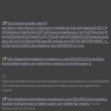
http://www.google.de/url?
sa=t&rct=j&q=&esrc=s&source=web&cd=1&cad=rja&ved=0CC4
QFjAA&url=http%3A%2F%2Fwww.israelheute.com%2FNachricht
en%2FArtikel%2Ftabid%2F179%2Fnid%2F26664%2FDefault.aspx
&ei=167nUsSSMsmRtQasz4CwAg&usg=AFQjCNFP6Fo9NR_y_
XJ4k7ekGXgWUL8yzA&bvm=bv.59930103,d.Yms
http://blasphemieblog2.wordpress.com/2014/01/21/marokko-
konig-bittet-juden-um-gebet-fur-regen/comment-page-1/
http://generalfeldmarschall1staatpreussen.wordpress.com/2014/01
/21/marokko-koenig-mohammed-vi-bittet-juden-um-gebet-fur-
regen/
http://einflussreicheleute.wordpress.com/2014/01/21/marokko-
koenig-mohammed-vi-bittet-juden-um-gebet-fur-regen/
(Archiv-
Version vom 01.02.2014)