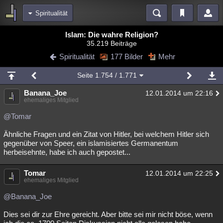
Spiritualität
Bereiche
Islam: Die wahre Religion?
35.219 Beiträge
Echtzeit
Diskussionen
Blogs
Videos
Statistiken
Spiritualität
177 Bilder
Mehr
Chat
Wiki
Neuigkeiten
2
Seite
1.754
/ 1.771
meine Rubriken
Banana_Joe
12.01.2014 um 22:16
Menschen
Wissenschaft
Politik
Mystery
Kriminalfälle
ehemaliges Mitglied
Spiritualität
Verschwörungen
Technologie
Ufologie
@Tomar
Ähnliche Fragen und ein Zitat von Hitler, bei welchem Hitler sich
Natur
Umfragen
Unterhaltung
gegenüber von Speer, ein islamisiertes Germanentum
weitere Rubriken
herbeisehnte, habe ich auch gepostet...
Philosophie
Träume
Orte
Esoterik
Literatur
Tomar
12.01.2014 um 22:25
ehemaliges Mitglied
Astronomie
Helpdesk
Gruppen
Gaming
Filme
@Banana_Joe
Musik
Clash
Verbesserungen
Allmystery
English
Dies sei dir zur Ehre gereicht. Aber bitte sei mir nicht böse, wenn
Übersichten