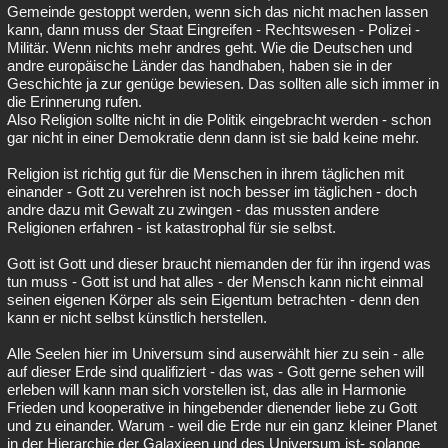
Gemeinde gestoppt werden, wenn sich das nicht machen lassen
kann, dann muss der Staat Eingreifen - Rechtswesen - Polizei -
Militär. Wenn nichts mehr andres geht. Wie die Deutschen und
andre europäische Länder das handhaben, haben sie in der
Geschichte ja zur genüge bewiesen. Das sollten alle sich immer in
die Erinnerung rufen.
Also Religion sollte nicht in die Politik eingebracht werden - schon
gar nicht in einer Demokratie denn dann ist sie bald keine mehr.
Religion ist richtig gut für die Menschen in ihrem täglichen mit
einander - Gott zu verehren ist noch besser im täglichen - doch
andre dazu mit Gewalt zu zwingen - das mussten andere
Religionen erfahren - ist katastrophal für sie selbst.
Gott ist Gott und dieser braucht niemanden der für ihn irgend was
tun muss - Gott ist und hat alles - der Mensch kann nicht einmal
seinen eigenen Körper als sein Eigentum betrachten - denn den
kann er nicht selbst künstlich herstellen.
Alle Seelen hier im Universum sind auserwählt hier zu sein - alle
auf dieser Erde sind qualifiziert - das was - Gott gerne sehen will
erleben will kann man sich vorstellen ist, das alle in Harmonie
Frieden und kooperative in hingebender dienender liebe zu Gott
und zu einander. Warum - weil die Erde nur ein ganz kleiner Planet
in der Hierarchie der Galaxieen und des Universum ist- solange