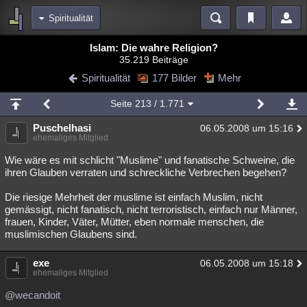
Spiritualität
Bereiche
Islam: Die wahre Religion?
35.219 Beiträge
Echtzeit
Diskussionen
Blogs
Videos
Statistiken
Spiritualität
177 Bilder
Mehr
Chat
Wiki
Neuigkeiten
2
Seite
213
/ 1.771
meine Rubriken
Puschelhasi
06.05.2008 um 15:16
Menschen
Wissenschaft
Politik
Mystery
Kriminalfälle
ehemaliges Mitglied
Spiritualität
Verschwörungen
Technologie
Ufologie
Wie wäre es mit schlicht "Muslime" und fanatische Schweine, die
ihren Glauben verraten und schreckliche Verbrechen begehen?
Natur
Umfragen
Unterhaltung
Die riesige Mehrheit der muslime ist einfach Muslim, nicht
weitere Rubriken
gemässigt, nicht fanatisch, nicht terroristisch, einfach nur Männer,
frauen, Kinder, Väter, Mütter, eben normale menschen, die
Philosophie
Träume
Orte
Esoterik
Literatur
muslimischen Glaubens sind.
Astronomie
Helpdesk
Gruppen
Gaming
Filme
exe
06.05.2008 um 15:18
ehemaliges Mitglied
Musik
Clash
Verbesserungen
Allmystery
English
@wecandoit
Übersichten