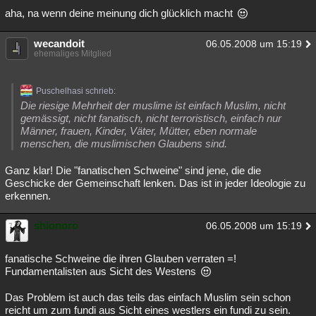
aha, na wenn deine meinung dich glücklich macht
Besucht
Teilgenommen
Alle
Neue
Geschlossen
Lesenswert
wecandoit
Schlüsselwörter
06.05.2008 um 15:19
ehemaliges Mitglied
Puschelhasi schrieb:
Die riesige Mehrheit der muslime ist einfach Muslim, nicht
gemässigt, nicht fanatisch, nicht terroristisch, einfach nur
Männer, frauen, Kinder, Väter, Mütter, eben normale
menschen, die muslimischen Glaubens sind.
Ganz klar! Die "fanatischen Schweine" sind jene, die die
Geschicke der Gemeinschaft lenken. Das ist in jeder Ideologie zu
erkennen.
shionoro
06.05.2008 um 15:19
fanatische Schweine die ihren Glauben verraten =!
Fundamentalisten aus Sicht des Westens
Das Problem ist auch das teils das einfach Muslim sein schon
reicht um zum fundi aus Sicht eines westlers ein fundi zu sein.