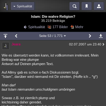
Spiritualität
Bereiche
Islam: Die wahre Religion?
35.219 Beiträge
Echtzeit
Diskussionen
Blogs
Videos
Statistiken
Spiritualität
177 Bilder
Mehr
Chat
Wiki
Neuigkeiten
2
Seite
53
/ 1.771
meine Rubriken
Jeara
02.07.2007 um 23:40
Menschen
Wissenschaft
Politik
Mystery
Kriminalfälle
Spiritualität
Verschwörungen
Technologie
Ufologie
Wie es übersetzt werden kann, ist vollkommen irrelevant. Mein
Beitrag war eine plumpe
Antwort auf Deinen plumpen Text.
Natur
Umfragen
Unterhaltung
weitere Rubriken
Auf Allmy gab es schon x-fach Diskussionen bzgl.
"Islam", darüber wird niemand mit Dir streiten. (Hoffe ich .. *g*)
Philosophie
Träume
Orte
Esoterik
Literatur
Man darf
Astronomie
Helpdesk
Gruppen
Gaming
Filme
laut Islam niemanden unschuldignen umbringen
Musik
Clash
Verbesserungen
Allmystery
English
Sowas z.B. ist ziemlich plump und
leichtsinnig daher geredet.
Übersichten