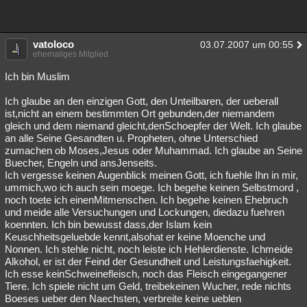
vatoloco
03.07.2007 um 00:55
ehemaliges Mitglied
Ich bin Muslim
Ich glaube an den einzigen Gott, den Unteilbaren, der ueberall
ist,nicht an einem bestimmten Ort gebunden,der niemandem
gleich und dem niemand gleicht,denSchoepfer der Welt. Ich glaube
an alle Seine Gesandten u. Propheten, ohne Unterschied
zumachen ob Moses,Jesus oder Muhammad. Ich glaube an Seine
Buecher, Engeln und ansJenseits.
Ich vergesse keinen Augenblick meinen Gott, ich fuehle Ihn in mir,
ummich,wo ich auch sein moege. Ich begehe keinen Selbstmord ,
noch toete ich einenMitmenschen. Ich begehe keinen Ehebruch
und meide alle Versuchungen und Lockungen, diedazu fuehren
koennten. Ich bin bewusst dass,der Islam kein
Keuschheitsgeluebde kennt,alsohat er keine Moenche und
Nonnen. Ich stehle nicht, noch leiste ich Hehlerdienste. Ichmeide
Alkohol, er ist der Feind der Gesundheit und Leistungsfaehigkeit.
Ich esse keinSchweinefleisch, noch das Fleisch eingegangener
Tiere. Ich spiele nicht um Geld, treibekeinen Wucher, rede nichts
Boeses ueber den Naechsten, verbreite keine ueblen