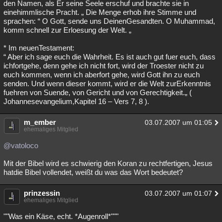
den Namen, als Er seine Seele erschuf und brachte sie in
einehimmlische Pracht. „ Die Menge erhob ihre Stimme und
sprachen: “ O Gott, sende uns DeinenGesandten. O Muhammad,
komm schnell zur Erloesung der Welt. „
* Im neuenTestament:
“ Aber ich sage euch die Wahrheit. Es ist auch gut fuer euch, dass
ichfortgehe, denn gehe ich nicht fort, wird der Troester nicht zu
euch kommen, wenn ich aberfort gehe, wird Gott ihn zu euch
senden. Und wenn dieser kommt, wird er die Welt zurErkenntnis
fuehren von Suende, von Gericht und von Gerechtigkeit.„ (
Johannesevangelium,Kapitel 16 – Vers 7, 8 ).
m_ember
03.07.2007 um 01:05
ehemaliges Mitglied
@vatoloco
Mit der Bibel wird es schwierig den Koran zu rechtfertigen, Jesus
hatdie Bibel vollendet, weißt du was das Wort bedeutet?
prinzessin
03.07.2007 um 01:07
ehemaliges Mitglied
""Was ein Käse, echt. *Augenroll*"""