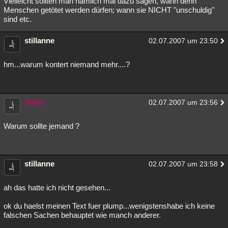
Vielleicht sollten man nämlich mal dazu sagen, wann denn
Menschen getötet werden dürfen; wann sie NICHT "unschuldig"
Besucht
Teilgenommen
Alle
Neue
Geschlossen
sind etc.
Lesenswert
Schlüsselwörter
stillanne
02.07.2007 um 23:50
hm...warum kontert niemand mehr....?
Jeara
02.07.2007 um 23:56
Warum sollte jemand ?
stillanne
02.07.2007 um 23:58
ah das hatte ich nicht gesehen...
ok du haelst meinen Text fuer plump...wenigstenshabe ich keine
falschen Sachen behauptet wie manch anderer.