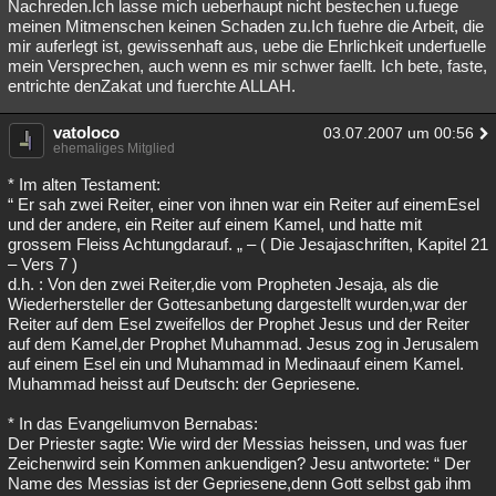
Nachreden.Ich lasse mich ueberhaupt nicht bestechen u.fuege
meinen Mitmenschen keinen Schaden zu.Ich fuehre die Arbeit, die
mir auferlegt ist, gewissenhaft aus, uebe die Ehrlichkeit underfuelle
mein Versprechen, auch wenn es mir schwer faellt. Ich bete, faste,
entrichte denZakat und fuerchte ALLAH.
vatoloco
03.07.2007 um 00:56
ehemaliges Mitglied
* Im alten Testament:
“ Er sah zwei Reiter, einer von ihnen war ein Reiter auf einemEsel
und der andere, ein Reiter auf einem Kamel, und hatte mit
grossem Fleiss Achtungdarauf. „ – ( Die Jesajaschriften, Kapitel 21
– Vers 7 )
d.h. : Von den zwei Reiter,die vom Propheten Jesaja, als die
Wiederhersteller der Gottesanbetung dargestellt wurden,war der
Reiter auf dem Esel zweifellos der Prophet Jesus und der Reiter
auf dem Kamel,der Prophet Muhammad. Jesus zog in Jerusalem
auf einem Esel ein und Muhammad in Medinaauf einem Kamel.
Muhammad heisst auf Deutsch: der Gepriesene.
* In das Evangeliumvon Bernabas:
Der Priester sagte: Wie wird der Messias heissen, und was fuer
Zeichenwird sein Kommen ankuendigen? Jesu antwortete: “ Der
Name des Messias ist der Gepriesene,denn Gott selbst gab ihm