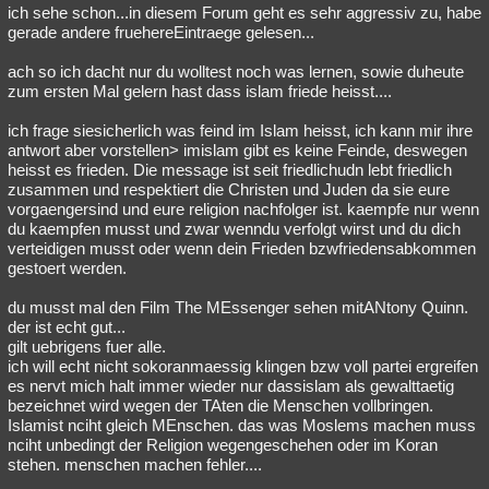
ich sehe schon...in diesem Forum geht es sehr aggressiv zu, habe
gerade andere fruehereEintraege gelesen...
ach so ich dacht nur du wolltest noch was lernen, sowie duheute
zum ersten Mal gelern hast dass islam friede heisst....
ich frage siesicherlich was feind im Islam heisst, ich kann mir ihre
antwort aber vorstellen> imislam gibt es keine Feinde, deswegen
heisst es frieden. Die message ist seit friedlichudn lebt friedlich
zusammen und respektiert die Christen und Juden da sie eure
vorgaengersind und eure religion nachfolger ist. kaempfe nur wenn
du kaempfen musst und zwar wenndu verfolgt wirst und du dich
verteidigen musst oder wenn dein Frieden bzwfriedensabkommen
gestoert werden.
du musst mal den Film The MEssenger sehen mitANtony Quinn.
der ist echt gut...
gilt uebrigens fuer alle.
ich will echt nicht sokoranmaessig klingen bzw voll partei ergreifen
es nervt mich halt immer wieder nur dassislam als gewalttaetig
bezeichnet wird wegen der TAten die Menschen vollbringen.
Islamist nciht gleich MEnschen. das was Moslems machen muss
nciht unbedingt der Religion wegengeschehen oder im Koran
stehen. menschen machen fehler....