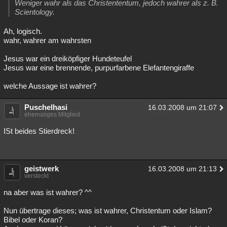
Weniger wahr als das Christententum, jedoch wahrer als z. B.
Besucht
Teilgenommen
Alle
Neue
Geschlossen
Scientology.
Ah, logisch.
Lesenswert
Schlüsselwörter
wahr, wahrer am wahrsten
Jesus war ein dreiköpfiger Hundeteufel
Jesus war eine brennende, purpurfarbene Elefantengiraffe
welche Aussage ist wahrer?
Puschelhasi
16.03.2008 um 21:07
ehemaliges Mitglied
ISt beides Stierdreck!
geistwerk
16.03.2008 um 21:13
versteckt
na aber was ist wahrer? ^^
Nun übertrage dieses; was ist wahrer, Christentum oder Islam?
Bibel oder Koran?