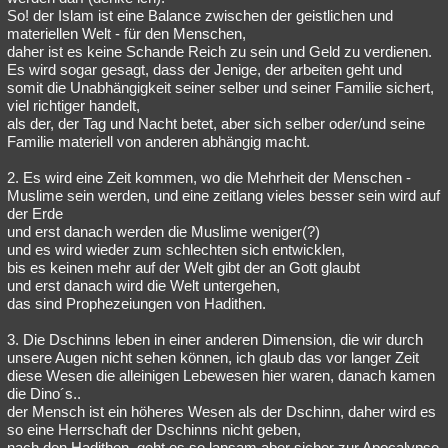
So! der Islam ist eine Balance zwischen der geistlichen und
materiellen Welt - für den Menschen,
daher ist es keine Schande Reich zu sein und Geld zu verdienen.
Es wird sogar gesagt, dass der Jenige, der arbeiten geht und
somit die Unabhängigkeit seiner selber und seiner Familie sichert,
viel richtiger handelt,
als der, der Tag und Nacht betet, aber sich selber oder/und seine
Familie materiell von anderen abhängig macht.
2. Es wird eine Zeit kommen, wo die Mehrheit der Menschen -
Muslime sein werden, und eine zeitlang vieles besser sein wird auf
der Erde
und erst danach werden die Muslime weniger(?)
und es wird wieder zum schlechten sich entwicklen,
bis es keinen mehr auf der Welt gibt der an Gott glaubt
und erst danach wird die Welt untergehen,
das sind Prophezeiungen von Hadithen.
3. Die Dschinns leben in einer anderen Dimension, die wir durch
unsere Augen nicht sehen können, ich glaub das vor langer Zeit
diese Wesen die alleinigen Lebewesen hier waren, danach kamen
die Dino´s..
der Mensch ist ein höheres Wesen als der Dschinn, daher wird es
so eine Herrschaft der Dschinns nicht geben,
nach den Hadithen, geht es so lansam aber sicher zur Apocalypse