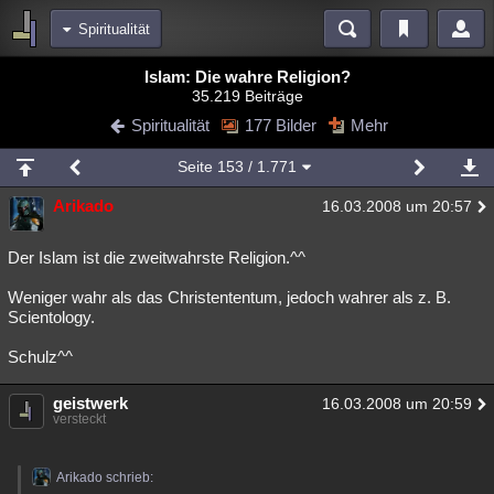
Spiritualität
Bereiche
Islam: Die wahre Religion?
35.219 Beiträge
Echtzeit
Diskussionen
Blogs
Videos
Statistiken
Spiritualität
177 Bilder
Mehr
Chat
Wiki
Neuigkeiten
Seite
153
/ 1.771
meine Rubriken
Arikado
16.03.2008 um 20:57
Menschen
Wissenschaft
Politik
Mystery
Kriminalfälle
Spiritualität
Verschwörungen
Technologie
Ufologie
Der Islam ist die zweitwahrste Religion.^^
Weniger wahr als das Christententum, jedoch wahrer als z. B.
Natur
Umfragen
Unterhaltung
Scientology.
weitere Rubriken
Schulz^^
Philosophie
Träume
Orte
Esoterik
Literatur
geistwerk
16.03.2008 um 20:59
Astronomie
Helpdesk
Gruppen
Gaming
Filme
versteckt
Musik
Clash
Verbesserungen
Allmystery
English
Arikado schrieb:
Übersichten