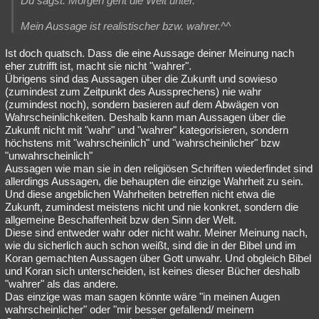
Du sagst: Morgen geht die Welt unter.
Mein Aussage ist realistischer bzw. wahrer.^^
Ist doch quatsch. Dass die eine Aussage deiner Meinung nach
eher zutrifft ist, macht sie nicht "wahrer".
Übrigens sind das Aussagen über die Zukunft und sowieso
(zumindest zum Zeitpunkt des Aussprechens) nie wahr
(zumindest noch), sondern basieren auf dem Abwägen von
Wahrscheinlichkeiten. Deshalb kann man Aussagen über die
Zukunft nicht mit "wahr" und "wahrer" kategorisieren, sondern
höchstens mit "wahrscheinlich" und "wahrscheinlicher" bzw
"unwahrscheinlich"
Aussagen wie man sie in den religiösen Schriften wiederfindet sind
allerdings Aussagen, die behaupten die einzige Wahrheit zu sein.
Und diese angeblichen Wahrheiten betreffen nicht etwa die
Zukunft, zumindest meistens nicht und nie konkret, sondern die
allgemeine Beschaffenheit bzw den Sinn der Welt.
Diese sind entweder wahr oder nicht wahr. Meiner Meinung nach,
wie du sicherlich auch schon weißt, sind die in der Bibel und im
Koran gemachten Aussagen über Gott unwahr. Und obgleich Bibel
und Koran sich unterscheiden, ist keines dieser Bücher deshalb
"wahrer" als das andere.
Das einzige was man sagen könnte wäre "in meinen Augen
wahrscheinlicher" oder "mir besser gefallend/ meinem