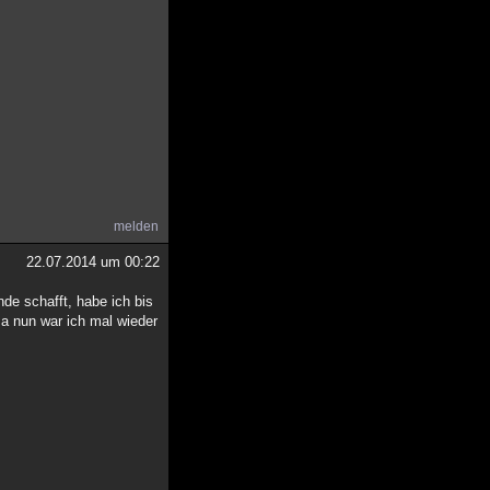
melden
22.07.2014 um 00:22
e schafft, habe ich bis
a nun war ich mal wieder