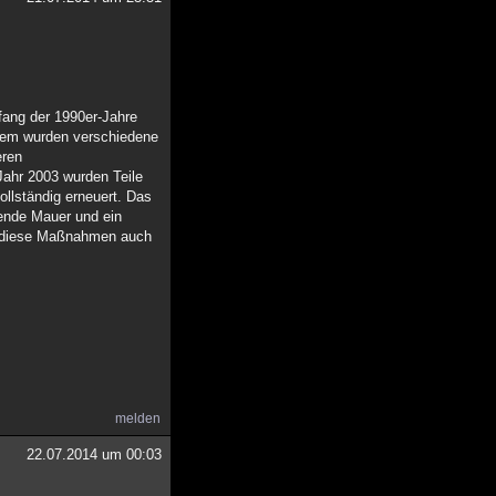
fang der 1990er-Jahre
dem wurden verschiedene
eren
Jahr 2003 wurden Teile
llständig erneuert. Das
ende Mauer und ein
at diese Maßnahmen auch
melden
22.07.2014 um 00:03