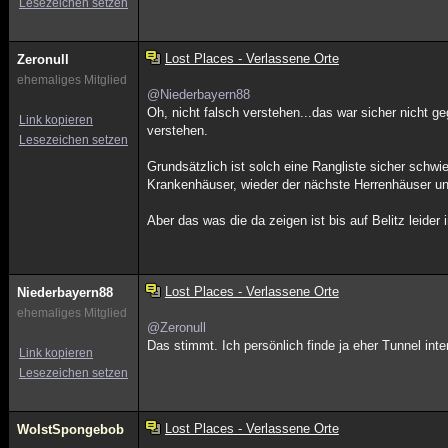
Lesezeichen setzen
Lost Places - Verlassene Orte
Zeronull
ehemaliges Mitglied
@Niederbayern88
Oh, nicht falsch verstehen...das war sicher nicht 
Link kopieren
verstehen.
Lesezeichen setzen
Grundsätzlich ist solch eine Rangliste sicher schwi
Krankenhäuser, wieder der nächste Herrenhäuser und
Aber das was die da zeigen ist bis auf Belitz leide
Lost Places - Verlassene Orte
Niederbayern88
ehemaliges Mitglied
@Zeronull
Das stimmt. Ich persönlich finde ja eher Tunnel in
Link kopieren
Lesezeichen setzen
Lost Places - Verlassene Orte
WoIstSpongebob