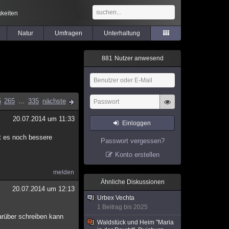
keiten
Natur
Umfragen
Unterhaltung
8
8
1
Nutzer anwesend
5
265
...
335
nächste
20.07.2014 um 11:33
Einloggen
ibt es noch bessere
Passwort vergessen?
Konto erstellen
melden
Ähnliche Diskussionen
20.07.2014 um 12:13
Urbex Vechta
1 Beitrag bis 2025
darüber schreiben kann
Waldstück und Heim "Maria