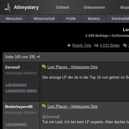
Allmystery
Echtzeit
Diskussionen
Blog
Menschen
Wissenschaft
Politik
Mystery
Kriminalfäl
Lo
6.689 Beiträge
▪ Schlüsselw
Rubrik Orte
4.033 Bilder
Seite 165 von 335
Lost Places - Verlassene Orte
Zeronull
ehemaliges Mitglied
Der einzige LP der da in die Top 10 von gehört ist B
Link kopieren
Lesezeichen setzen
Lost Places - Verlassene Orte
Niederbayern88
ehemaliges Mitglied
@Zeronull
Tut mir Leid. Ich bin kein LP experte. Aber dachte
Link kopieren