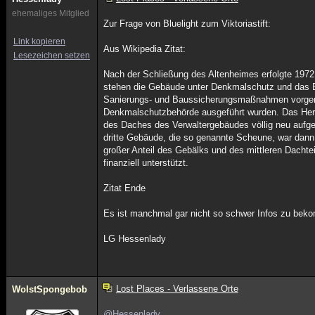
ehemaliges Mitglied
Zur Frage von Bluelight zum Viktoriastift:
Link kopieren
Aus Wikipedia Zitat:
Lesezeichen setzen
Nach der Schließung des Altenheimes erfolgte 1972
stehen die Gebäude unter Denkmalschutz und das 
Sanierungs- und Baussicherungsmaßnahmen vorgen
Denkmalschutzbehörde ausgeführt wurden. Das Herre
des Daches des Verwaltergebäudes völlig neu aufge
dritte Gebäude, die so genannte Scheune, war dan
großer Anteil des Gebälks und des mittleren Dach
finanziell unterstützt.
Zitat Ende
Es ist manchmal gar nicht so schwer Infos zu beko
LG Hessenlady
Lost Places - Verlassene Orte
WoIstSpongebob
@Hessenlady