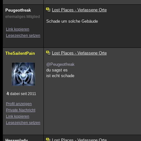
Lost Places - Verlassene Orte
Peugeotfreak
ehemaliges Mitglied
Schade um solche Gebäude
Link kopieren
Lesezeichen setzen
Lost Places - Verlassene Orte
TheSailentPain
@Peugeotfreak
du sagst es
ist echt schade
dabei seit 2011
Profil anzeigen
Private Nachricht
Link kopieren
Lesezeichen setzen
Lost Places - Verlassene Orte
Hessenlady