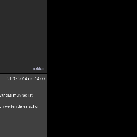
melden
21.07.2014 um 14:00
ar,das mühlrad ist
och werfen,da es schon