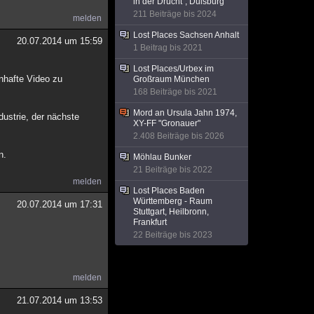
in der Drucht", Duisburg
211 Beiträge bis 2024
melden
Lost Places Sachsen Anhalt
20.07.2014 um 15:59
1 Beitrag bis 2021
Lost Places/Urbex im
enhafte Video zu
Großraum München
168 Beiträge bis 2021
Mord an Ursula Jahn 1974,
dustrie, der nächste
XY-FF "Gronauer"
2.408 Beiträge bis 2026
n.
Möhlau Bunker
21 Beiträge bis 2022
melden
Lost Places Baden
Württemberg - Raum
20.07.2014 um 17:31
Stuttgart, Heilbronn,
Frankfurt
22 Beiträge bis 2023
melden
21.07.2014 um 13:53