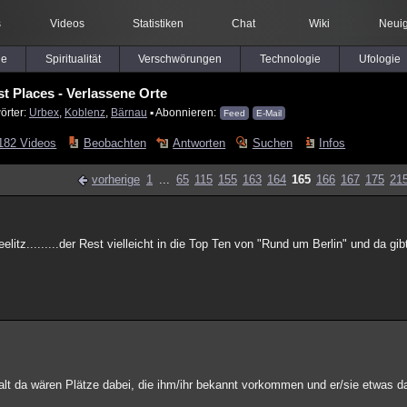
s
Videos
Statistiken
Chat
Wiki
Neuig
le
Spiritualität
Verschwörungen
Technologie
Ufologie
st Places - Verlassene Orte
örter:
Urbex
,
Koblenz
,
Bärnau
▪ Abonnieren:
Feed
E-Mail
182 Videos
Beobachten
Antworten
Suchen
Infos
vorherige
1
...
65
115
155
163
164
165
166
167
175
21
eelitz.........der Rest vielleicht in die Top Ten von "Rund um Berlin" und da g
 halt da wären Plätze dabei, die ihm/ihr bekannt vorkommen und er/sie etwas 