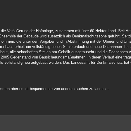
 die Veräußerung der Hofanlage, zusammen mit über 60 Hektar Land. Seit An
Ensemble der Gebäude wird zusätzlich als Denkmalschutzzone geführt. Seit
ommen, die unter den Vorgaben und in Abstimmung mit der Oberen und Unt
nhaus erhielt ein vollständig neues Schieferdach und neue Dachrinnen. Im 
baut, alle schadhaften Stellen am Gebälk ausgetauscht und die Dachrinnen vo
n 2005 Gegenstand von Bausicherungsmaßnahmen, in deren Verlauf eine trag
teils vollständig neu aufgebaut wurden. Das Landesamt für Denkmalschutz h
mmen aber es ist bequemer sie von anderen suchen zu lassen...