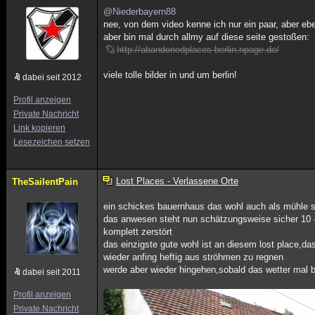
@Niederbayern88
nee, von dem video kenne ich nur ein paar, aber ebe
aber bin mal durch allmy auf diese seite gestoßen:
http://abandonedplaces-berlin.npage.de/
viele tolle bilder in und um berlin!
dabei seit 2012
Profil anzeigen
Private Nachricht
Link kopieren
Lesezeichen setzen
Lost Places - Verlassene Orte
TheSailentPain
ein schickes bauernhaus das wohl auch als mühle se
das anwesen steht nun schätzungsweise sicher 10 -
komplett zerstört
das einzigste gute wohl ist an diesem lost place,d
wieder anfing heftig aus ströhmen zu regnen
werde aber wieder hingehen,sobald das wetter mal b
dabei seit 2011
Profil anzeigen
Private Nachricht