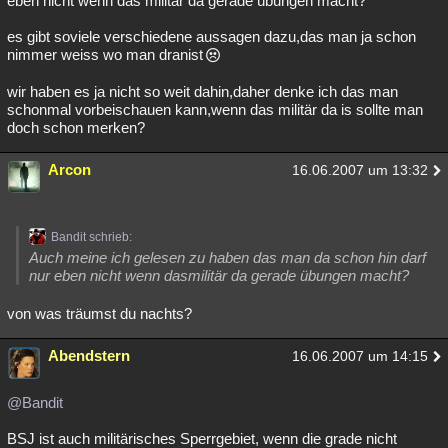
eben nicht wenn das militär da gerade übungen macht?
Besucht
Teilgenommen
Alle
Neue
Geschlossen
es gibt soviele verschiedene aussagen dazu,das man ja schon
nimmer weiss wo man dranist
Lesenswert
Schlüsselwörter
wir haben es ja nicht so weit dahin,daher denke ich das man
schonmal vorbeischauen kann,wenn das militär da is sollte man
doch schon merken?
Arcon
16.06.2007 um 13:32
Bandit schrieb:
Auch meine ich gelesen zu haben das man da schon hin darf
nur eben nicht wenn dasmilitär da gerade übungen macht?
von was träumst du nachts?
Abendstern
16.06.2007 um 14:15
@Bandit
BSJ ist auch militärisches Sperrgebiet, wenn die grade nicht