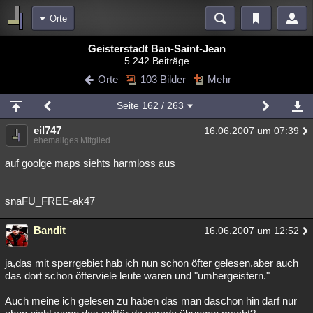
Orte
Bereiche
Geisterstadt Ban-Saint-Jean
5.242 Beiträge
Echtzeit
Diskussionen
Blogs
Videos
Statistiken
Orte
103 Bilder
Mehr
Chat
Wiki
Neuigkeiten
Seite
162
/ 263
meine Rubriken
eil747
16.06.2007 um 07:39
Menschen
Wissenschaft
Politik
Mystery
Kriminalfälle
ehemaliges Mitglied
Spiritualität
Verschwörungen
Technologie
Ufologie
auf goolge maps siehts harmloss aus
Natur
Umfragen
Unterhaltung
snaFU_FREE-ak47
weitere Rubriken
Bandit
Philosophie
Träume
Orte
Esoterik
16.06.2007 um 12:52
Literatur
Astronomie
Helpdesk
Gruppen
Gaming
Filme
ja,das mit sperrgebiet hab ich nun schon öfter gelesen,aber auch
das dort schon öfterviele leute waren und "umhergeistern."
Musik
Clash
Verbesserungen
Allmystery
English
Auch meine ich gelesen zu haben das man daschon hin darf nur
Übersichten