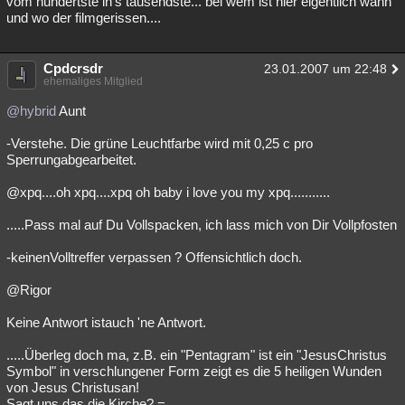
vom hundertste in's tausendste... bei wem ist hier eigentlich wann
und wo der filmgerissen....
Cpdcrsdr
23.01.2007 um 22:48
ehemaliges Mitglied
@hybrid
Aunt
-Verstehe. Die grüne Leuchtfarbe wird mit 0,25 c pro
Sperrungabgearbeitet.
@xpq....oh xpq....xpq oh baby i love you my xpq...........
.....Pass mal auf Du Vollspacken, ich lass mich von Dir Vollpfosten
-keinenVolltreffer verpassen ? Offensichtlich doch.
@Rigor
Keine Antwort istauch 'ne Antwort.
.....Überleg doch ma, z.B. ein "Pentagram" ist ein "JesusChristus
Symbol" in verschlungener Form zeigt es die 5 heiligen Wunden
von Jesus Christusan!
Sagt uns das die Kirche? =