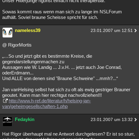
Unser Hitlerjunge rigorist einfach nicht therapierbar.
Sowas kommt raus wenn man sich zu lange im NSLForum
aufhält. Soviel braune Scheisse spricht für sich.
nameless39
23.01.2007 um 12:51
@ RigorMortis
„…So und jetzt gibt es bestimmte Kreise, die
gegendarstellungenmachen zu
Aussagen wie W. Landig ... J.v.H. ... jetzt auch Joe Conrad,
oderErdmann...
Und ALLE von denen sind "Braune Schweine" ...mmh?...“
Jan vanHelsing selbst hat sich zu oft als ewig gestriger Brauner
geoutet. Kann man hier rechtgut nachvollziehen!!!
http://www.h-ref.de/literatur/h/helsing-jan-
van/geheimgesellschaften-1.php
Fedaykin
23.01.2007 um 13:32
Hat Rigor überhaupt mal ne Antwort durchgelesen? Er ist so sturr,