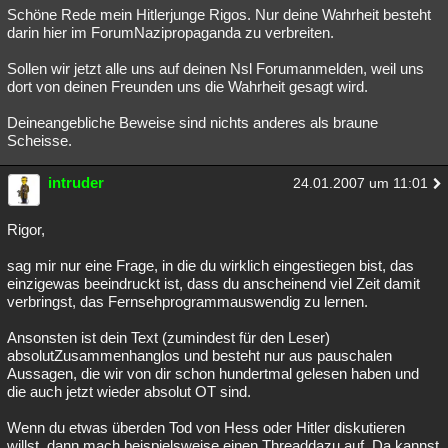
Schöne Rede mein Hitlerjunge Rigos. Nur deine Wahrheit besteht
darin hier im ForumNazipropaganda zu verbreiten.
Sollen wir jetzt alle uns auf deinen Nsl Forumanmelden, weil uns
dort von deinen Freunden uns die Wahrheit gesagt wird.
Deineangebliche Beweise sind nichts anderes als braune
Scheisse.
intruder
24.01.2007 um 11:01
Rigor,
sag mir nur eine Frage, in die du wirklich eingestiegen bist, das
einzigewas beeindruckt ist, dass du anscheinend viel Zeit damit
verbringst, das Fernsehprogrammauswendig zu lernen.
Ansonsten ist dein Text (zumindest für den Leser)
absolutZusammenhanglos und besteht nur aus pauschalen
Aussagen, die wir von dir schon hundertmal gelesen haben und
die auch jetzt wieder absolut OT sind.
Wenn du etwas überden Tod von Hess oder Hitler diskutieren
willst, dann mach beispielsweise einen Threaddazu auf. Da kannst