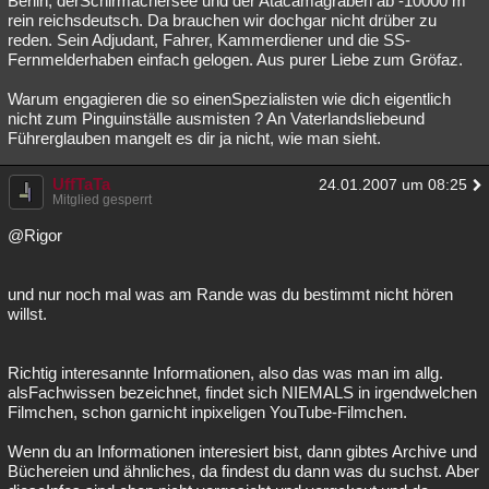
Berlin, derSchirmachersee und der Atacamagraben ab -10000 m
rein reichsdeutsch. Da brauchen wir dochgar nicht drüber zu
reden. Sein Adjudant, Fahrer, Kammerdiener und die SS-
Fernmelderhaben einfach gelogen. Aus purer Liebe zum Gröfaz.
Warum engagieren die so einenSpezialisten wie dich eigentlich
nicht zum Pinguinställe ausmisten ? An Vaterlandsliebeund
Führerglauben mangelt es dir ja nicht, wie man sieht.
UffTaTa
24.01.2007 um 08:25
Mitglied gesperrt
@Rigor
und nur noch mal was am Rande was du bestimmt nicht hören
willst.
Richtig interesannte Informationen, also das was man im allg.
alsFachwissen bezeichnet, findet sich NIEMALS in irgendwelchen
Filmchen, schon garnicht inpixeligen YouTube-Filmchen.
Wenn du an Informationen interesiert bist, dann gibtes Archive und
Büchereien und ähnliches, da findest du dann was du suchst. Aber