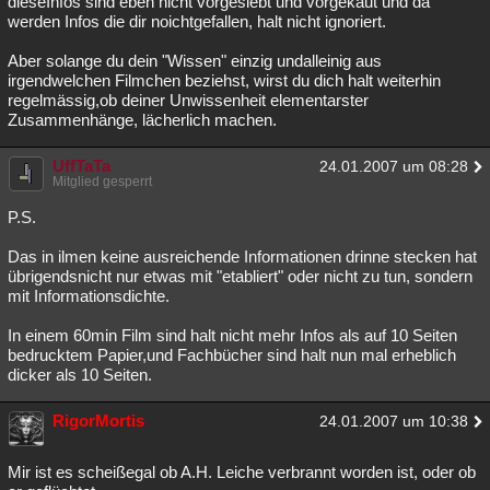
dieseInfos sind eben nicht vorgesiebt und vorgekaut und da
werden Infos die dir noichtgefallen, halt nicht ignoriert.
Aber solange du dein "Wissen" einzig undalleinig aus
irgendwelchen Filmchen beziehst, wirst du dich halt weiterhin
regelmässig,ob deiner Unwissenheit elementarster
Zusammenhänge, lächerlich machen.
UffTaTa
24.01.2007 um 08:28
Mitglied gesperrt
P.S.
Das in ilmen keine ausreichende Informationen drinne stecken hat
übrigendsnicht nur etwas mit "etabliert" oder nicht zu tun, sondern
mit Informationsdichte.
In einem 60min Film sind halt nicht mehr Infos als auf 10 Seiten
bedrucktem Papier,und Fachbücher sind halt nun mal erheblich
dicker als 10 Seiten.
RigorMortis
24.01.2007 um 10:38
Mir ist es scheißegal ob A.H. Leiche verbrannt worden ist, oder ob