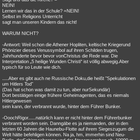
NEIN!
Lernen wir das in der Schule? =NEIN!
Selbst im Religions Unterricht
sagt man unseren Kindern das nicht!
WARUM NICHT?
-Antwort: Weil schon die Athener Hopliten, keltische Kriegerund
Phönizier dieses Venussymbol auf ihren Schilden trugen,
Jahrhunderte bevor bevor vonChristus die Rede war. Die
Interpretation „5 heilige Wunden Christi“ ist völlig abwegig.Aber
typisch für so Leute wie dich.
.....Aber es gibt auch ne Russische Doku,die heißt "Spekulationen
um Hitlers Tod"
(Das hat schon was damit zu tun, aber nurSekundär)
Dort bestätigen einige frühere Geheimagenten, das es niemals
Hitlergewesen
sein kann, der verbrannt wurde, hinter dem Führer Bunker.
-OoochRigor......natürlich kann er nicht hinter dem Führerbunker
verbrannt worden sein. Danngäbe es ja niemanden, der in den
letzten 60 Jahren die Haunebu-Flotte auf ihrem Siegeszugum die
Welt hätte befehligen können. Na ja, hm, immerhin sind Neu-