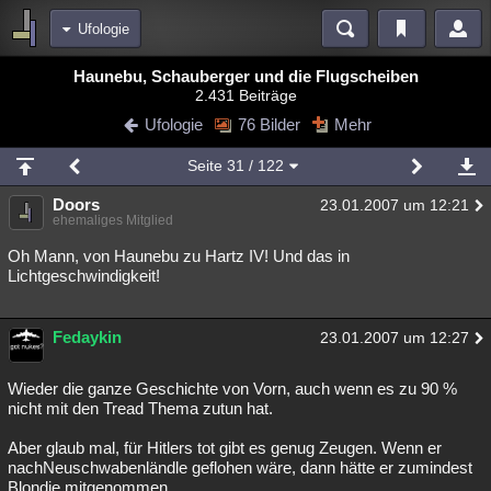
Ufologie
Bereiche
Haunebu, Schauberger und die Flugscheiben
2.431 Beiträge
Echtzeit
Diskussionen
Blogs
Videos
Statistiken
Ufologie
76 Bilder
Mehr
Chat
Wiki
Neuigkeiten
Seite
31
/ 122
meine Rubriken
Doors
23.01.2007 um 12:21
Menschen
Wissenschaft
Politik
Mystery
Kriminalfälle
ehemaliges Mitglied
Spiritualität
Verschwörungen
Technologie
Ufologie
Oh Mann, von Haunebu zu Hartz IV! Und das in
Lichtgeschwindigkeit!
Natur
Umfragen
Unterhaltung
weitere Rubriken
Fedaykin
23.01.2007 um 12:27
Philosophie
Träume
Orte
Esoterik
Literatur
Wieder die ganze Geschichte von Vorn, auch wenn es zu 90 %
Astronomie
Helpdesk
Gruppen
Gaming
Filme
nicht mit den Tread Thema zutun hat.
Aber glaub mal, für Hitlers tot gibt es genug Zeugen. Wenn er
Musik
Clash
Verbesserungen
Allmystery
English
nachNeuschwabenländle geflohen wäre, dann hätte er zumindest
Übersichten
Blondie mitgenommen........