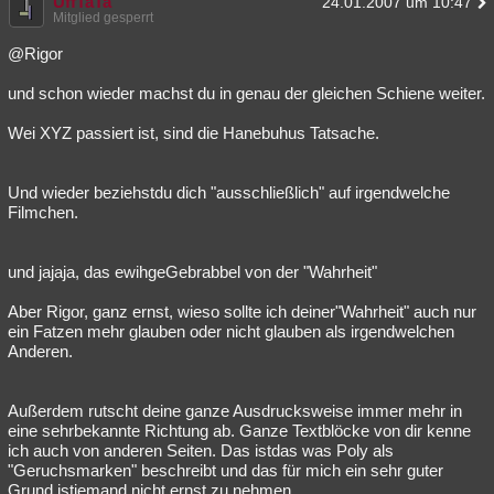
UffTaTa
24.01.2007 um 10:47
Mitglied gesperrt
@Rigor
und schon wieder machst du in genau der gleichen Schiene weiter.
Wei XYZ passiert ist, sind die Hanebuhus Tatsache.
Und wieder beziehstdu dich "ausschließlich" auf irgendwelche
Filmchen.
und jajaja, das ewihgeGebrabbel von der "Wahrheit"
Aber Rigor, ganz ernst, wieso sollte ich deiner"Wahrheit" auch nur
ein Fatzen mehr glauben oder nicht glauben als irgendwelchen
Anderen.
Außerdem rutscht deine ganze Ausdrucksweise immer mehr in
eine sehrbekannte Richtung ab. Ganze Textblöcke von dir kenne
ich auch von anderen Seiten. Das istdas was Poly als
"Geruchsmarken" beschreibt und das für mich ein sehr guter
Grund istjemand nicht ernst zu nehmen.