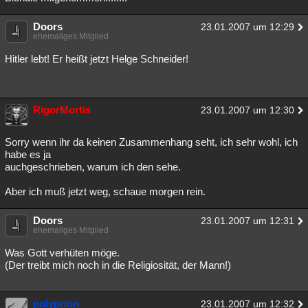
Besucht
Teilgenommen
Alle
Neue
Geschlossen
Doors
23.01.2007 um 12:29
ehemaliges Mitglied
Lesenswert
Schlüsselwörter
Hitler lebt! Er heißt jetzt Helge Schneider!
RigorMortis
23.01.2007 um 12:30
Sorry wenn ihr da keinen Zusammenhang seht, ich sehr wohl, ich
habe es ja
auchgeschrieben, warum ich den sehe.
Aber ich muß jetzt weg, schaue morgen rein.
Doors
23.01.2007 um 12:31
ehemaliges Mitglied
Was Gott verhüten möge.
(Der treibt mich noch in die Religiosität, der Mann!)
polyprion
23.01.2007 um 12:32