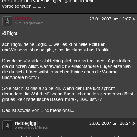
er kann an den vanHellsing ect gar nicht mehr
vorbeischauen...........
UffTaTa
23.01.2007 um 15:07
Mitglied gesperrt
@Rigor
ach Rigor, deine Logik..... weil es kriminelle Politiker
undWirtschaftsbosse gibt, sind die Hanebuhus Realität....
Das deine Vorbilder alaHelsing dich nur halt mit den Lügen füttern
die du hören willst, währewnd dir vielleichtandere Lügen erzählen
die du nicht hören willst, sprechen Einige eben die Wahrheit
undAndere nicht??
So einfach ist das also bei dir. Wenn der Eine lügt spricht
derandere die Wahrheit? wenn Bush Lehmhütten zerbomben lässt
gibt es Reichsdeutsche Basen imIrak, usw. usf.??
Das ist sowas von Eindimensional...
raddegiggl
23.01.2007 um 20:24
ehemaliges Mitglied