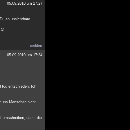
05.09.2010 um 17:27
 Du an unsichtbare
?
melden
05.09.2010 um 17:34
d tod entschieden. Ich
r uns Menschen nicht
t umschreiben, damit die