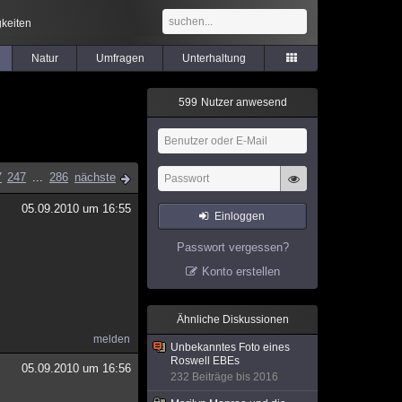
keiten
Natur
Umfragen
Unterhaltung
5
9
9
Nutzer anwesend
7
247
...
286
nächste
05.09.2010 um 16:55
Einloggen
Passwort vergessen?
Konto erstellen
Ähnliche Diskussionen
melden
Unbekanntes Foto eines
Roswell EBEs
05.09.2010 um 16:56
232 Beiträge bis 2016