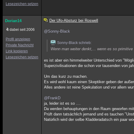
Lesezeichen setzen
Der Ufo-Absturz bei Roswell
Dorian14
dabei seit 2006
@Sonny-Black
Profil anzeigen
Sonny-Black schrieb:
Private Nachricht
Wenn man weiter denkt,... wenn es so primitive
Link kopieren
Lesezeichen setzen
es ist aber ein himmelweiter Unterschied von "Mögl
Superzivilisationen die schon vor tausenden von jah
Um das kurz zu machen.
Es wird wohl kaum einen Skeptiker geben der außeri
Alles andere ist reine Spekulation und vor allem w
@FrankD
ja, leider ist es so ....
Da werden behauptungen in den Raum geworfen mit d
Prüft dann tatsächlich jemand und es tauchen "Unst
Natürlich wird der selbe Kladderadatsch ein paar wo