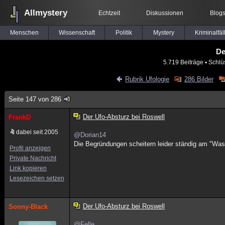
Allmystery
Echtzeit
Diskussionen
Blog
Menschen
Wissenschaft
Politik
Mystery
Kriminalfäl
De
5.719 Beiträge
▪ Schlü
Rubrik Ufologie
286 Bilder
Seite 147 von 286
Der Ufo-Absturz bei Roswell
FrankD
dabei seit 2005
@Dorian14
Die Begründungen scheitern leider ständig am "Was
Profil anzeigen
Private Nachricht
Link kopieren
Lesezeichen setzen
Der Ufo-Absturz bei Roswell
Sonny-Black
@Felle