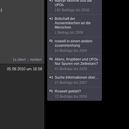
Marilyn Monroe und die
UFOs
-)
195 Beiträge bis 2010
Botschaft der
Ausserirdischen an die
Menschen
1 Beitrag bis 2009
roswell in einem andern
zusammenhang
10 Beiträge bis 2004
Aliens, Kryptiden und UFOs -
1x zitiert
melden
Nur Spuren von Zeitreisen?
05.09.2010 um 16:58
41 Beiträge bis 2026
Suche Informationen über....
15 Beiträge bis 2007
Roswell geklärt?
72 Beiträge bis 2004