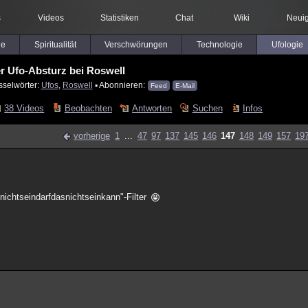
s
Videos
Statistiken
Chat
Wiki
Neuig
le
Spiritualität
Verschwörungen
Technologie
Ufologie
r Ufo-Absturz bei Roswell
sselwörter:
Ufos
,
Roswell
▪ Abonnieren:
Feed
E-Mail
38 Videos
Beobachten
Antworten
Suchen
Infos
vorherige
1
...
47
97
137
145
146
147
148
149
157
19
nichtseindarfdasnichtseinkann"-Filter