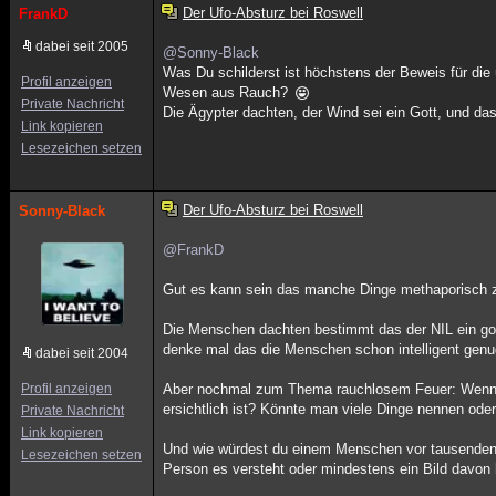
Der Ufo-Absturz bei Roswell
FrankD
dabei seit 2005
@Sonny-Black
Was Du schilderst ist höchstens der Beweis für die
Profil anzeigen
Wesen aus Rauch?
Private Nachricht
Die Ägypter dachten, der Wind sei ein Gott, und da
Link kopieren
Lesezeichen setzen
Der Ufo-Absturz bei Roswell
Sonny-Black
@FrankD
Gut es kann sein das manche Dinge methaporisch zu 
Die Menschen dachten bestimmt das der NIL ein gott 
denke mal das die Menschen schon intelligent gen
dabei seit 2004
Profil anzeigen
Aber nochmal zum Thema rauchlosem Feuer: Wenn ma
ersichtlich ist? Könnte man viele Dinge nennen ode
Private Nachricht
Link kopieren
Und wie würdest du einem Menschen vor tausenden J
Lesezeichen setzen
Person es versteht oder mindestens ein Bild davon 