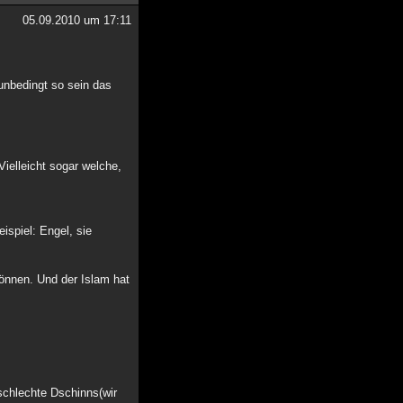
05.09.2010 um 17:11
unbedingt so sein das
ielleicht sogar welche,
ispiel: Engel, sie
können. Und der Islam hat
schlechte Dschinns(wir