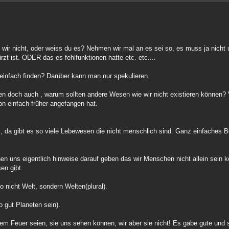
 wir nicht, oder weiss du es? Nehmen wir mal an es sei so, es muss ja nicht 
t ist. ODER das es fehlfunktionen hatte etc. etc....
es einfach finden? Darüber kann man nur spekulieren.
ren doch auch , warum sollten andere Wesen wie wir nicht existieren können? V
tion einfach früher angefangen hat.
, da gibt es so viele Lebewesen die nicht menschlich sind. Ganz einfaches Be
en uns eigentlich hinweise darauf geben das wir Menschen nicht allein sein 
en gibt.
so nicht Welt, sondern Welten(plural).
o gut Planeten sein).
em Feuer seien, sie uns sehen können, wir aber sie nicht! Es gäbe gute und 