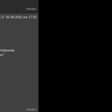
melden
05.09.2010 um 17:03
umfahrende
en"
melden