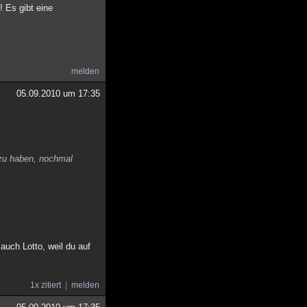
! Es gibt eine
melden
05.09.2010 um 17:35
 zu haben, nochmal
auch Lotto, weil du auf
1x zitiert
melden