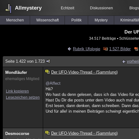
Allmystery
Echtzeit
Diskussionen
Blogs
Menschen
Wissenschaft
Politik
Mystery
Kriminalfäl
Der UF
34.517 Beiträge
▪ Schlüsselwö
Rubrik Ufologie
1.527 Bilder
Seite 1.422 von 1.723
vorher
Der UFO-Video-Thread - (Sammlung)
Mondläufer
ehemaliges Mitglied
@Affect
Hä?
Link kopieren
Wo hast du denn gelesen, dass ich das Video für ec
Lesezeichen setzen
Hast Du Dir die posts unter dem Video auch mal du
Erst lesen, dann denken, dann schreiben. Dann das
Und für alle! in meinen Beiträgen schwingt eigentli
Der UFO-Video-Thread - (Sammlung)
Desmocorse