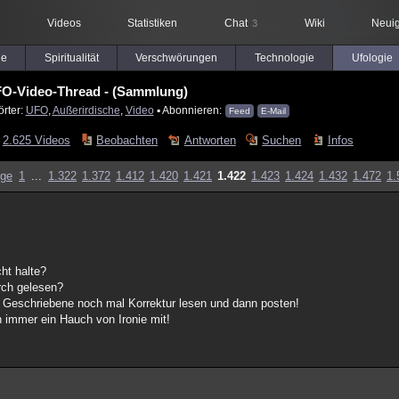
Videos
Statistiken
Chat
Wiki
Neuig
3
le
Spiritualität
Verschwörungen
Technologie
Ufologie
O-Video-Thread - (Sammlung)
rter:
UFO
,
Außerirdische
,
Video
▪ Abonnieren:
Feed
E-Mail
2.625 Videos
Beobachten
Antworten
Suchen
Infos
ige
1
...
1.322
1.372
1.412
1.420
1.421
1.422
1.423
1.424
1.432
1.472
1.
ht halte?
rch gelesen?
 Geschriebene noch mal Korrektur lesen und dann posten!
ch immer ein Hauch von Ironie mit!