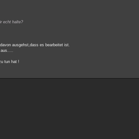
r echt halte?
davon ausgehst,dass es bearbeitet ist.
aus.....
u tun hat !