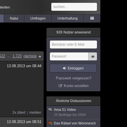
keiten
Natur
Umfragen
Unterhaltung
9
2
8
Nutzer anwesend
522
...
1.723
nächste
13.08.2013 um 08:44
Einloggen
Passwort vergessen?
Konto erstellen
Ähnliche Diskussionen
Area 51 Video
2x zitiert
melden
25 Beiträge bis 2004
13.08.2013 um 08:51
Das Rätsel von Woronesch