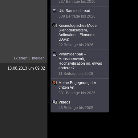
237 Beiträge bis 2010
Ufo-Sammelthread
508 Beiträge bis 2026
Kosmologisches Modell
(Periodensystem,
Antimaterie, Elemente,
UAPs)
22 Beiträge bis 2026
Pyramidenbau –
1x zitiert
melden
Menschenwerk,
Hochzivilisation od. etwas
13.08.2013 um 09:02
anderes?
11 Beiträge bis 2026
Meine Begegnung der
dritten Art
331 Beiträge bis 2026
Videos
43 Beiträge bis 2005