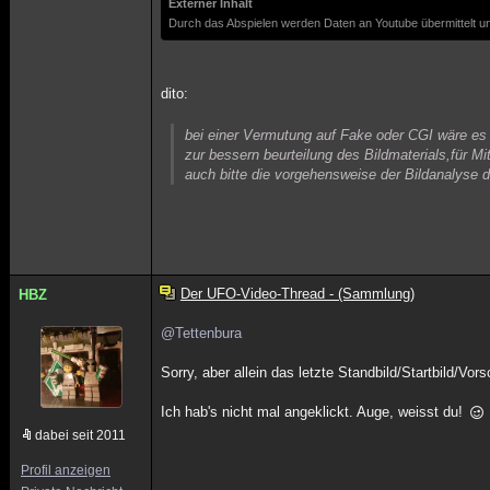
Externer Inhalt
Durch das Abspielen werden Daten an Youtube übermittelt un
dito:
bei einer Vermutung auf Fake oder CGI wäre e
zur bessern beurteilung des Bildmaterials,für Mit
auch bitte die vorgehensweise der Bildanalyse d
Der UFO-Video-Thread - (Sammlung)
HBZ
@Tettenbura
Sorry, aber allein das letzte Standbild/Startbild/V
Ich hab's nicht mal angeklickt. Auge, weisst du!
dabei seit 2011
Profil anzeigen