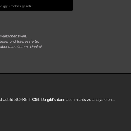
d ggf. Cookies gesetzt.
s wünschenswert,
leser und Interessierte,
abei mitzuliefern. Danke!
orschaubild SCHREIT
CGI
. Da gibt's dann auch nichts zu analysieren...