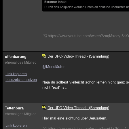
Externer Inhalt
Durch das Abspielen werden Daten an Youtube übermittelt un
https://www.youtube.com/watch?v=qMxeeyI3aY
Der UFO-Video-Thread - (Sammlung)
offenbarung
ehemaliges Mitglied
@Mondläufer
Link kopieren
Lesezeichen setzen
Naja du solltest vielleicht schon lernen nicht ganz 
nicht "real" ist.
Der UFO-Video-Thread - (Sammlung)
Tettenbura
ehemaliges Mitglied
Hier mal eine sichtung über Jerusalem.
Link kopieren
https://www.youtube.com/watch?v=vO-j7Rylja4