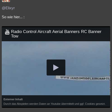
Besucht
Teilgenommen
Alle
Neue
Geschlossen
@Elixyr
Lesenswert
Schlüsselwörter
So wie hier... :
Radio Control Aircraft Aerial Banners RC Banner
Tow
Externer Inhalt
Durch das Abspielen werden Daten an Youtube übermittelt und ggf. Cookies gesetzt.