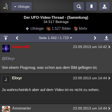
Ufologie
Bereiche
Der UFO-Video-Thread - (Sammlung)
34.517 Beiträge
Echtzeit
Diskussionen
Blogs
Videos
Statistiken
Ufologie
1.527 Bilder
Mehr
Chat
Wiki
Neuigkeiten
2
Seite
1.442
/ 1.723
meine Rubriken
Galaxys81
23.09.2013 um 14:42
Menschen
Wissenschaft
Politik
Mystery
Kriminalfälle
Spiritualität
Verschwörungen
Technologie
Ufologie
@Elixyr
Von einem Flugzeug, was schon aus dem Bild geflogen ist.
Natur
Umfragen
Unterhaltung
weitere Rubriken
Elixyr
23.09.2013 um 14:44
Philosophie
Träume
Orte
Esoterik
Literatur
Ja wahrscheinlich aber auf dem Video ist es nicht zu sehen.
Astronomie
Helpdesk
Gruppen
Gaming
Filme
Musik
Clash
Verbesserungen
Allmystery
English
Amsivarier
23.09.2013 um 14:44
Übersichten