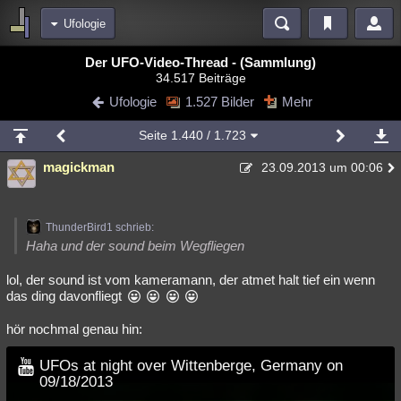
Ufologie
Bereiche
Der UFO-Video-Thread - (Sammlung)
34.517 Beiträge
Echtzeit
Diskussionen
Blogs
Videos
Statistiken
Ufologie
1.527 Bilder
Mehr
Chat
Wiki
Neuigkeiten
2
Seite
1.440
/ 1.723
meine Rubriken
magickman
23.09.2013 um 00:06
Menschen
Wissenschaft
Politik
Mystery
Kriminalfälle
Spiritualität
Verschwörungen
Technologie
Ufologie
ThunderBird1 schrieb:
Natur
Umfragen
Unterhaltung
Haha und der sound beim Wegfliegen
weitere Rubriken
lol, der sound ist vom kameramann, der atmet halt tief ein wenn
das ding davonfliegt
Philosophie
Träume
Orte
Esoterik
Literatur
hör nochmal genau hin:
Astronomie
Helpdesk
Gruppen
Gaming
Filme
UFOs at night over Wittenberge, Germany on
Musik
Clash
Verbesserungen
Allmystery
English
09/18/2013
Übersichten