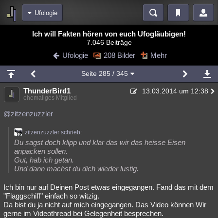
Ufologie
Bereiche
Ich will Fakten hören von euch Ufogläubigen!
7.046 Beiträge
Echtzeit
Diskussionen
Blogs
Videos
Statistiken
Ufologie
208 Bilder
Mehr
Chat
Wiki
Neuigkeiten
2
Seite
285
/ 345
meine Rubriken
ThunderBird1
13.03.2014 um 12:38
Menschen
Wissenschaft
Politik
Mystery
Kriminalfälle
ehemaliges Mitglied
Spiritualität
Verschwörungen
Technologie
Ufologie
@zitzenzuzzler
Natur
Umfragen
Unterhaltung
zitzenzuzzler schrieb:
Du sagst doch klipp und klar das wir das heisse Eisen
weitere Rubriken
anpacken sollen.
Gut, hab ich getan.
Philosophie
Träume
Orte
Esoterik
Literatur
Und dann machst du dich wieder lustig.
Astronomie
Helpdesk
Gruppen
Gaming
Filme
Ich bin nur auf Deinen Post etwas eingegangen. Fand das mit dem
"Flaggschiff" einfach so witzig.
Musik
Clash
Verbesserungen
Allmystery
English
Da bist du ja nicht auf mich eingegangen. Das Video können Wir
gerne im Videothread bei Gelegenheit besprechen.
Übersichten