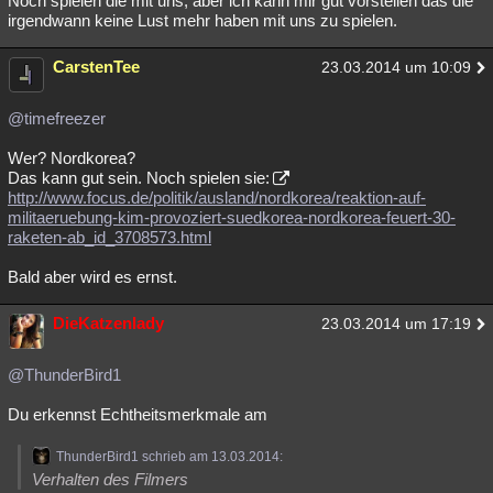
Noch spielen die mit uns, aber ich kann mir gut vorstellen das die
irgendwann keine Lust mehr haben mit uns zu spielen.
CarstenTee
23.03.2014 um 10:09
@timefreezer
Wer? Nordkorea?
Das kann gut sein. Noch spielen sie:
http://www.focus.de/politik/ausland/nordkorea/reaktion-auf-
militaeruebung-kim-provoziert-suedkorea-nordkorea-feuert-30-
raketen-ab_id_3708573.html
Bald aber wird es ernst.
DieKatzenlady
23.03.2014 um 17:19
@ThunderBird1
Du erkennst Echtheitsmerkmale am
ThunderBird1 schrieb am 13.03.2014:
Verhalten des Filmers