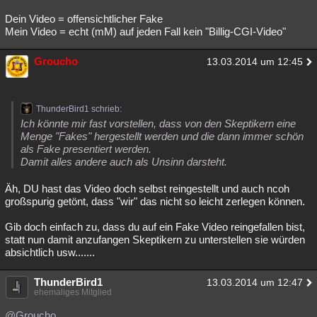
Besucht
Teilgenommen
Alle
Neue
Geschlossen
Dein Video = offensichtlicher Fake
Mein Video = echt (mM) auf jeden Fall kein "Billig-CGI-Video"
Lesenswert
Schlüsselwörter
Groucho
13.03.2014 um 12:45
ThunderBird1 schrieb:
Ich könnte mir fast vorstellen, dass von den Skeptikern eine
Menge "Fakes" hergestellt werden und die dann immer schön
als Fake presentiert werden.
Damit alles andere auch als Unsinn darsteht.
Äh, DU hast das Video doch selbst reingestellt und auch ncoh
großspurig getönt, dass "wir" das nicht so leicht zerlegen können.
Gib doch einfach zu, dass du auf ein Fake Video reingefallen bist,
statt nun damit anzufangen Skeptikern zu unterstellen sie würden
absichtlich usw.......
ThunderBird1
13.03.2014 um 12:47
ehemaliges Mitglied
@Groucho