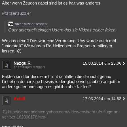
Aber wenn Zeugen dabei sind ist es halt was anderes.
@zitzenzuzzler
zitzenzuzzler schrieb:
Oder unterstellt einigen Usern das sie Videos selber faken.
Wo das denn? Das war eine Vermutung. Uns wurde auch mal
"unterstellt" Wir würden Rc-Helicopter in Bremen rumfliegen
lassen.
NazgulR
15.03.2014 um 23:06
ehemaliges Mitglied
Fakten sind fur die die mit licht schlaffen die die nicht genau
hinsehen der einzige beweis is der glaube viel glauben an gott or
andere gotter und sagen es gibt ihn aber fakten?
Achill
17.03.2014 um 14:52
http://de.nachrichten.yahoo.com/video/erwischt-ufo-flugman-
ver-ber-162300176.html