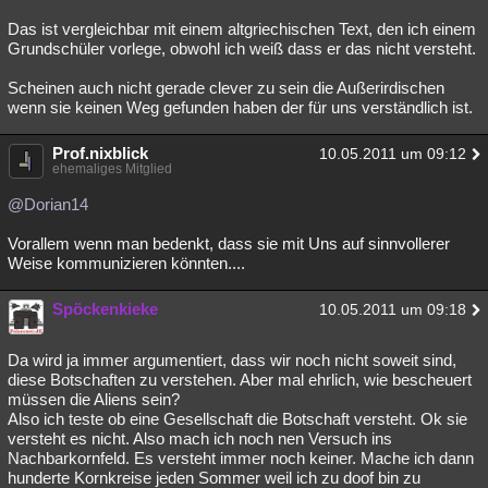
Besucht
Teilgenommen
Alle
Neue
Geschlossen
Das ist vergleichbar mit einem altgriechischen Text, den ich einem
Grundschüler vorlege, obwohl ich weiß dass er das nicht versteht.
Lesenswert
Schlüsselwörter
Scheinen auch nicht gerade clever zu sein die Außerirdischen
wenn sie keinen Weg gefunden haben der für uns verständlich ist.
Prof.nixblick
10.05.2011 um 09:12
ehemaliges Mitglied
@Dorian14
Vorallem wenn man bedenkt, dass sie mit Uns auf sinnvollerer
Weise kommunizieren könnten....
Spöckenkieke
10.05.2011 um 09:18
Da wird ja immer argumentiert, dass wir noch nicht soweit sind,
diese Botschaften zu verstehen. Aber mal ehrlich, wie bescheuert
müssen die Aliens sein?
Also ich teste ob eine Gesellschaft die Botschaft versteht. Ok sie
versteht es nicht. Also mach ich noch nen Versuch ins
Nachbarkornfeld. Es versteht immer noch keiner. Mache ich dann
hunderte Kornkreise jeden Sommer weil ich zu doof bin zu