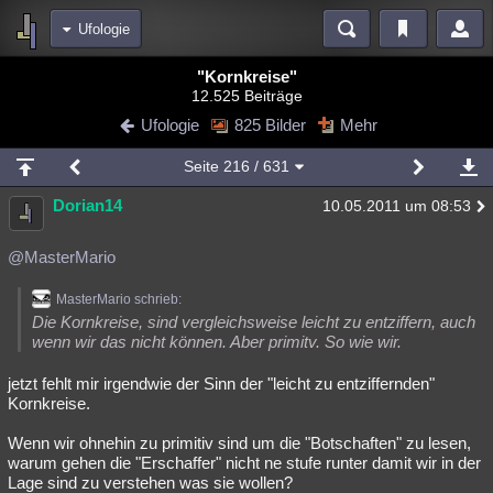
Ufologie
Bereiche
"Kornkreise"
12.525 Beiträge
Echtzeit
Diskussionen
Blogs
Videos
Statistiken
Ufologie
825 Bilder
Mehr
Chat
Wiki
Neuigkeiten
Seite
216
/ 631
meine Rubriken
Dorian14
10.05.2011 um 08:53
Menschen
Wissenschaft
Politik
Mystery
Kriminalfälle
Spiritualität
Verschwörungen
Technologie
Ufologie
@MasterMario
Natur
Umfragen
Unterhaltung
MasterMario schrieb:
Die Kornkreise, sind vergleichsweise leicht zu entziffern, auch
weitere Rubriken
wenn wir das nicht können. Aber primitv. So wie wir.
Philosophie
Träume
Orte
Esoterik
Literatur
jetzt fehlt mir irgendwie der Sinn der "leicht zu entziffernden"
Kornkreise.
Astronomie
Helpdesk
Gruppen
Gaming
Filme
Wenn wir ohnehin zu primitiv sind um die "Botschaften" zu lesen,
Musik
Clash
Verbesserungen
Allmystery
English
warum gehen die "Erschaffer" nicht ne stufe runter damit wir in der
Lage sind zu verstehen was sie wollen?
Übersichten