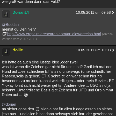
wie groß war denn dann das Feld?
Dorian14
10.05.2011 um 09:58
@Buddah
meinst du Den hier?
http://www.cropcircleresearch.com/articles/arecibo.html
(Archiv-
Version vom 23.07.2011)
Hollie
10.05.2011 um 10:03
Ich hätte da auch eine lustige Idee ,oder zwei...
was ist wenn die Zeichen gar nicht für uns sind? Greif ich mal den
Hund auf ...verschiedene ET`s sind unterwegs (unterschiedlicher
Rassen,solls ja geben) ET X schreibt ich war schon hier nix
besonders zu melden kannst weiterfliegen... oder mein Revier . ET
Y okay lohnt sich nicht weiter gehts . Andere Idee ... USO sind ja
bekannt. Unterirdische Basis gibt Zeichen für UFO und Orb nimmt
Daten auf ...
@dorian
na sicher gabs den
alien a hat für alien b dagelassen so siehts
jetzt aus .. und alien b hat dann schwups sich intruder geschnappt