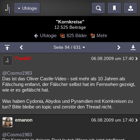
Ufologie
Bereiche
"Kornkreise"
12.525 Beiträge
Echtzeit
Diskussionen
Blogs
Videos
Statistiken
Ufologie
825 Bilder
Mehr
Chat
Wiki
Neuigkeiten
2
Seite
94
/ 631
meine Rubriken
FrankD
06.08.2009 um 17:40
Menschen
Wissenschaft
Politik
Mystery
Kriminalfälle
Spiritualität
Verschwörungen
Technologie
Ufologie
@Cosmo1983
Das ist das Oliver Castle-Video - seit mehr als 10 Jahren als
Fälschung entlarvt, der Fälscher selbst hat im Fernsehen gezeigt,
Natur
Umfragen
Unterhaltung
wie er es gefälscht hat.
weitere Rubriken
Was haben Cydonia, Abydos und Pyramdien mit Kornkreisen zu
Philosophie
Träume
Orte
Esoterik
Literatur
tun? Bitte bleibe on topic und zerstör den Thread nicht.
Astronomie
Helpdesk
Gruppen
Gaming
Filme
emanon
06.08.2009 um 17:40
Musik
Clash
Verbesserungen
Allmystery
English
@Cosmo1983
Übersichten