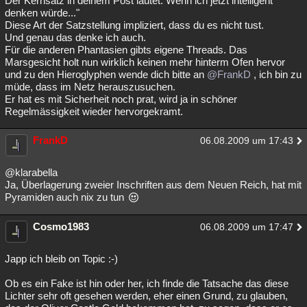
Der Kernsatz in deinem Post lautet: Wenn ich jetzt intelligent
denken würde..."
Besucht
Teilgenommen
Alle
Neue
Geschlossen
Diese Art der Satzstellung impliziert, dass du es nicht tust.
Und genau das denke ich auch.
Lesenswert
Schlüsselwörter
Für die anderen Phantasien gibts eigene Threads. Das
Marsgesicht holt nun wirklich keinen mehr hinterm Ofen hervor
und zu den Hieroglyphen wende dich bitte an
@FrankD
, ich bin zu
müde, dass im Netz herauszusuchen.
Er hat es mit Sicherheit noch prat, wird ja in schöner
Regelmässigkeit wieder hervorgekramt.
FrankD
06.08.2009 um 17:43
@klarabella
Ja, Überlagerung zweier Inschriften aus dem Neuen Reich, hat mit
Pyramiden auch nix zu tun
Cosmo1983
06.08.2009 um 17:47
Japp ich bleib on Topic :-)
Ob es ein Fake ist hin oder her, ich finde die Tatsache das diese
Lichter sehr oft gesehen werden, eher einen Grund, zu glauben,