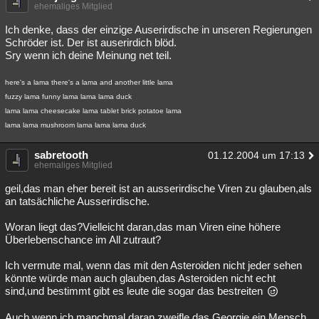
ehemaliges Mitglied
Ich denke, dass der einzige Auserirdische in unseren Regierungen
Schröder ist. Der ist auserirdich blöd.
Sry wenn ich deine Meinung net teil.
here's a lama there's a lama and another little lama
fuzzy lama funny lama lama lama duck
lama lama cheesecake lama tablet brick potatoe lama
lama lama mushroom lama lama lama duck
sabretooth
01.12.2004 um 17:13
ehemaliges Mitglied
geil,das man eher bereit ist an ausserirdische Viren zu glauben,als
an tatsächliche Ausserirdische.
Woran liegt das?Vielleicht daran,das man Viren eine höhere
Überlebenschance im All zutraut?
Ich vermute mal, wenn das mit den Asteroiden nicht jeder sehen
könnte würde man auch glauben,das Asteroiden nicht echt
sind,und bestimmt gibt es leute die sogar das bestreiten
Auch wenn ich manchmal daran zweifle,das Georgie ein Mensch