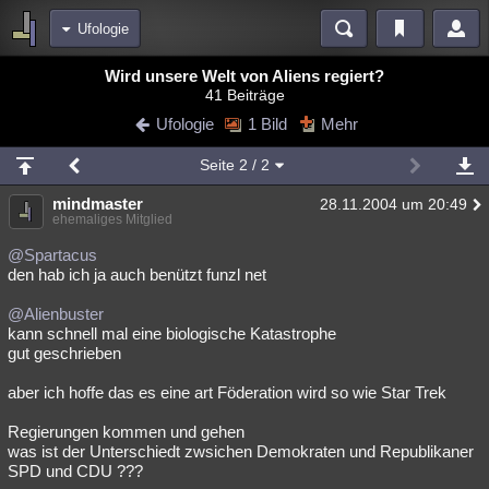
Ufologie
Bereiche
Wird unsere Welt von Aliens regiert?
41 Beiträge
Echtzeit
Diskussionen
Blogs
Videos
Statistiken
Ufologie
1 Bild
Mehr
Chat
Wiki
Neuigkeiten
Seite
2
/ 2
meine Rubriken
mindmaster
28.11.2004 um 20:49
Menschen
Wissenschaft
Politik
Mystery
Kriminalfälle
ehemaliges Mitglied
Spiritualität
Verschwörungen
Technologie
Ufologie
@Spartacus
den hab ich ja auch benützt funzl net
Natur
Umfragen
Unterhaltung
@Alienbuster
weitere Rubriken
kann schnell mal eine biologische Katastrophe
gut geschrieben
Philosophie
Träume
Orte
Esoterik
Literatur
aber ich hoffe das es eine art Föderation wird so wie Star Trek
Astronomie
Helpdesk
Gruppen
Gaming
Filme
Regierungen kommen und gehen
Musik
Clash
Verbesserungen
Allmystery
English
was ist der Unterschiedt zwsichen Demokraten und Republikaner
SPD und CDU ???
Übersichten