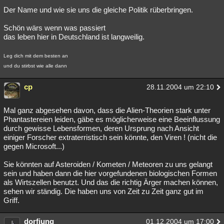
Der Name und wie sie uns die gleiche Politik rüberbringen.
Besucht
Teilgenommen
Alle
Neue
Geschlossen
Schön wärs wenn was passiert
Lesenswert
Schlüsselwörter
das leben hier in Deutschland ist langweilig.
Leg dich mit dem besten an
und du stirbst wie alle dann
cp
28.11.2004 um 22:10
Mal ganz abgesehen davon, dass die Alien-Theorien stark unter
Phantastereien leiden, gäbe es möglicherweise eine Beeinflussung
durch gewisse Lebensformen, deren Ursprung nach Ansicht
einiger Forscher extraterristisch sein könnte, den Viren ! (nicht die
gegen Microsoft...)
Sie könnten auf Asteroiden / Kometen / Meteoren zu uns gelangt
sein und haben dann die hier vorgefundenen biologischen Formen
als Wirtszellen benutzt. Und das die richtig Ärger machen können,
sehen wir ständig. Die haben uns von Zeit zu Zeit ganz gut im
Griff.
dorfjung
01.12.2004 um 17:00