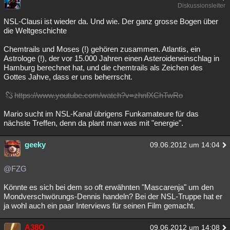
Diskussionsleiter
Besucht
Teilgenommen
Alle
Neue
Geschlossen
NSL-Clausi ist wieder da. Und wie. Der ganz grosse Bogen über
die Weltgeschichte
Lesenswert
Schlüsselwörter
Chemtrails und Moses (!) gehören zusammen. Atlantis, ein
Astrologe (!), der vor 15.000 Jahren einen Asteroideneinschlag in
Hamburg berechnet hat, und die chemtrails als Zeichen des
Gottes Jahve, dass er uns beherrscht.
https://www.youtube.com/watch?v=zhnfXChTwRo
Mario sucht im NSL-Kanal übrigens Funkamateure für das
nächste Treffen, denn da plant man was mit "energie".
geeky
09.06.2012 um 14:04
@FZG
Könnte es sich bei dem so oft erwähnten "Mascarenja" um den
Mondverschwörungs-Dennis handeln? Bei der NSL-Truppe hat er
ja wohl auch ein paar Interviews für seinen Film gemacht.
A38O
09.06.2012 um 14:08