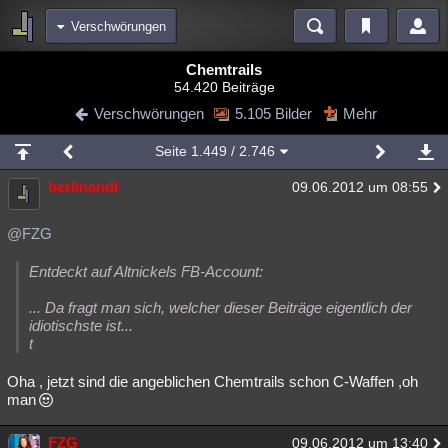
Verschwörungen
Bereiche
Chemtrails
54.420 Beiträge
Echtzeit
Diskussionen
Blogs
Videos
Statistiken
Verschwörungen
5.105 Bilder
Mehr
Chat
Wiki
Neuigkeiten
2
Seite
1.449
/ 2.746
meine Rubriken
berlinandi
09.06.2012 um 08:55
Menschen
Wissenschaft
Politik
Mystery
Kriminalfälle
Spiritualität
Verschwörungen
Technologie
Ufologie
@FZG
Natur
Umfragen
Unterhaltung
Entdeckt auf Altnickels FB-Account:
weitere Rubriken
... Da fragt man sich, welcher dieser Beiträge eigentlich der
idiotischste ist...
Philosophie
Träume
Orte
Esoterik
Literatur
t
Astronomie
Helpdesk
Gruppen
Gaming
Filme
Oha , jetzt sind die angeblichen Chemtrails schon C-Waffen ,oh
man
Musik
Clash
Verbesserungen
Allmystery
English
Übersichten
FZG
09.06.2012 um 13:40