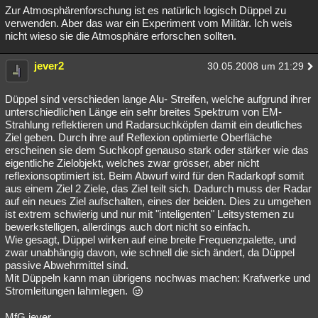
Zur Atmosphärenforschung ist es natürlich logisch Düppel zu
verwenden. Aber das war ein Experiment vom Militär. Ich weis
nicht wieso sie die Atmosphäre erforschen sollten.
jever2
30.05.2008 um 21:29
Düppel sind verschieden lange Alu- Streifen, welche aufgrund ihrer
unterschiedlichen Länge ein sehr breites Spektrum von EM-
Strahlung reflektieren und Radarsuchköpfen damit ein deutliches
Ziel geben. Durch ihre auf Reflexion optimierte Oberfläche
erscheinen sie dem Suchkopf genauso stark oder stärker wie das
eigentliche Zielobjekt, welches zwar grösser, aber nicht
reflexionsoptimiert ist. Beim Abwurf wird für den Radarkopf somit
aus einem Ziel 2 Ziele, das Ziel teilt sich. Dadurch muss der Radar
auf ein neues Ziel aufschalten, eines der beiden. Dies zu umgehen
ist extrem schwierig und nur mit "inteligenten" Leitsystemen zu
bewerkstelligen, allerdings auch dort nicht so einfach.
Wie gesagt, Düppel wirken auf eine breite Frequenzpalette, und
zwar unabhängig davon, wie schnell die sich ändert, da Düppel
passive Abwehrmittel sind.
Mit Düppeln kann man übrigens nochwas machen: Krafwerke und
Stromleitungen lahmlegen.
MfG jever