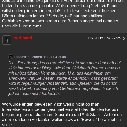
Sind also in deinen Augen die 0,1 % Anteil der Kondensstreifen des
Luftverkehrs an der globalen Wolkenbedeckung "sehr viel", oder
Besucht
Teilgenommen
Alle
Neue
Geschlossen
willst du lediglich erreichen, daß sich diese Leute von dir einen
Bären aufbinden lassen? Schade, daß nur noch hilfloses
Lesenswert
Schlüsselwörter
Geblubber kommt, wenn man eure Behauptungen mal genauer
unter die Lupe nimmt...
berlinandi
11.05.2008 um 22:25
blueavian schrieb am 27.04.2008:
Die "Zerstörung des Himmels" bezieht sich aber dennoch auf
viele interessante Dinge, wie dem Welsbach Patent, gewürzt
mit unbestätigten Vermutungen. U.a. das Aluminium am
Triebwerk war. Bewiesen wurde er dennoch, dass gesprüht
wird in regelmäßigen Abständen, aus Quellen, die du schon
weist. Die eErwähnung von Gedankenmanpulation finde ich
jedoch auch nicht förderlich.
Wo wurde er den bewiesen ? Ich weiss nicht ob man
Internetseiten auf denen geschrieben steht das Blei den Kerosin
beigemengt wird , die einem Staurohre und Anti-Static - Antennen
als Sprühdüsen verkaufen wollen usw. als "Beweis" heranziehen
sollte .