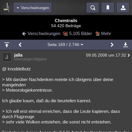
Verschwörungen
Bereiche
Chemtrails
54.420 Beiträge
Echtzeit
Diskussionen
Blogs
Videos
Statistiken
Verschwörungen
5.105 Bilder
Mehr
Chat
Wiki
Neuigkeiten
Seite
169
/ 2.746
meine Rubriken
jalla
09.05.2008 um 17:32
Menschen
Wissenschaft
Politik
Mystery
Kriminalfälle
ehemaliges Mitglied
Spiritualität
Verschwörungen
Technologie
Ufologie
@ knoddelbutz
> Mit darüber Nachdenken meinte ich übrigens über deine
Natur
Umfragen
Unterhaltung
mangelnden
weitere Rubriken
> Meteorologiekenntnisse.
Philosophie
Träume
Orte
Esoterik
Literatur
Ich glaube kaum, daß du die beurteilen kannst.
Astronomie
Helpdesk
Gruppen
Gaming
Filme
> Ich will erst einmal erreichen, dass die Leute kapieren, dass
durch Flugzeuge
Musik
Clash
Verbesserungen
Allmystery
English
> sehr viele Wolken entstehen, die sonst nicht entstehen.
Übersichten