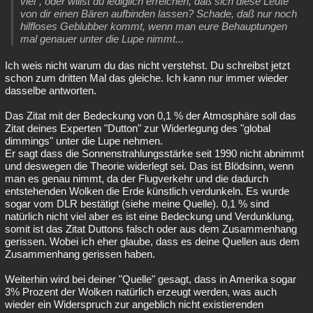
viel", oder willst du lediglich erreichen, daß sich diese Leute
von dir einen Bären aufbinden lassen? Schade, daß nur noch
hilfloses Geblubber kommt, wenn man eure Behauptungen
mal genauer unter die Lupe nimmt...
Ich weis nicht warum du das nicht verstehst. Du schreibst jetzt
schon zum dritten Mal das gleiche. Ich kann nur immer wieder
dasselbe antworten.
Das Zitat mit der Bedeckung von 0,1 % der Atmosphäre soll das
Zitat deines Experten "Dutton" zur Widerlegung des "global
dimmings" unter die Lupe nehmen.
Er sagt dass die Sonnenstrahlungsstärke seit 1990 nicht abnimmt
und deswegen die Theorie widerlegt sei. Das ist Blödsinn, wenn
man es genau nimmt, da der Flugverkehr und die dadurch
entstehenden Wolken die Erde künstlich verdunkeln. Es wurde
sogar vom DLR bestätigt (siehe meine Quelle). 0,1 % sind
natürlich nicht viel aber es ist eine Bedeckung und Verdunklung,
somit ist das Zitat Duttons falsch oder aus dem Zusammenhang
gerissen. Wobei ich eher glaube, dass es deine Quellen aus dem
Zusammenhang gerissen haben.
Weiterhin wird bei deiner "Quelle" gesagt, dass in Amerika sogar
3% Prozent der Wolken natürlich erzeugt werden, was auch
wieder ein Widerspruch zur angeblich nicht existierenden