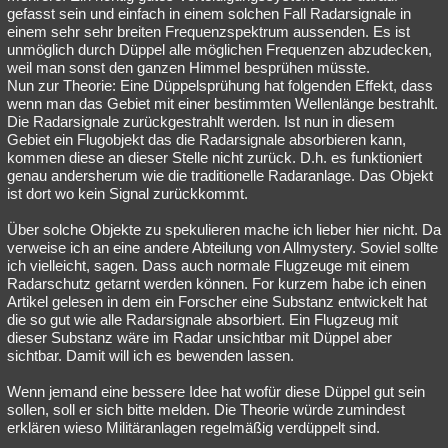
gefasst sein und einfach in einem solchen Fall Radarsignale in
einem sehr sehr breiten Frequenzspektrum aussenden. Es ist
unmöglich durch Düppel alle möglichen Frequenzen abzudecken,
weil man sonst den ganzen Himmel besprühen müsste.
Nun zur Theorie: Eine Düppelsprühung hat folgenden Effekt, dass
wenn man das Gebiet mit einer bestimmten Wellenlänge bestrahlt.
Die Radarsignale zurückgestrahlt werden. Ist nun in diesem
Gebiet ein Flugobjekt das die Radarsignale absorbieren kann,
kommen diese an dieser Stelle nicht zurück. D.h. es funktioniert
genau andersherum wie die traditionelle Radaranlage. Das Objekt
ist dort wo kein Signal zurückkommt.
Über solche Objekte zu spekulieren mache ich lieber hier nicht. Da
verweise ich an eine andere Abteilung von Allmystery. Soviel sollte
ich vielleicht, sagen. Dass auch normale Flugzeuge mit einem
Radarschutz getarnt werden können. For kurzem habe ich einen
Artikel gelesen in dem ein Forscher eine Substanz entwickelt hat
die so gut wie alle Radarsignale absorbiert. Ein Flugzeug mit
dieser Substanz wäre im Radar unsichtbar mit Düppel aber
sichtbar. Damit will ich es bewenden lassen.
Wenn jemand eine bessere Idee hat wofür diese Düppel gut sein
sollen, soll er sich bitte melden. Die Theorie würde zumindest
erklären wieso Militäranlagen regelmäßig verdüppelt sind.