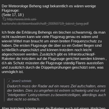
Der Meteorologe Beheng sagt bekanntlich es wären wenige
Flugzeuge:
(Seite 17, 18 )
http://www.imk.uni-
karlsruhe.de/download/chaff_20050719_latest_lang.pdf
Ich finde die Erklärung Behengs ein bischen schwammig, da man
nicht rauslesen kann wie viele Flugzeug genau es wären und
wieviel Mittel man braucht um einen breiten Frequenzschutz zu
haben. Die ersten Flugzeuge die über so ein Gebiet fliegen sind
schließlich ungeschützt und können trotzdem noch leicht
abgeschossen werden. Zusätzlich gibt es Infrarotsuchkopf-
Raketen die trotzdem auf die Flugzeuge gerichtet werden können ,
d.h als Schutz müssten die Flugzeuge ständig Flares ausstoßen
und zusätzlich durch die Düppelsprühungen geschützt sein, was
unmöglich ist.
jever2 schrieb:
Dadurch muss der Radar auf ein neues Ziel aufschalten, eines
der beiden. Dies zu umgehen ist extrem schwierig und nur mit
"inteligenten" Leitsystemen zu bewerkstelligen, allerdings auch
dort nicht so einfach.
Aber trotzdem könnte man die Raketen auch mit einem ähnlichen