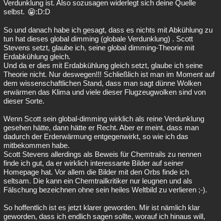
Verdunklung ist. Also sozusagen widerlegt sich deine Quelle
selbst.
:D:D
So und danach habe ich gesagt, dass es nichts mit Abkühlung zu
tun hat dieses global dimming (globale Verdunklung) . Scott
Stevens setzt, glaube ich, seine global dimming-Theorie mit
Erdabkühlung gleich.
Und da er dies mit Erdabkühlung gleich setzt, glaube ich seine
Theorie nicht. Nur deswegen!!! Schließlich ist man im Moment auf
dem wissenschaftlichen Stand, dass man sagt dünne Wolken
erwärmen das Klima und viele dieser Flugzeugwolken sind von
dieser Sorte.
Wenn Scott sein global-dimming wirklich als reine Verdunklung
gesehen hätte, dann hätte er Recht. Aber er meint, dass man
dadurch der Erderwärmung entgegenwirkt, so wie ich das
mitbekommen habe.
Scott Stevens allerdings als Beweis für Chemtrails zu nennen
finde ich gut, da er wirklich interessante Bilder auf seiner
Homepage hat. Vor allem die Bilder mit den Orbs finde ich
seltsam. Die kann ein Chemtrailkritiker nur leugnen und als
Fälschung bezeichnen ohne sein heiles Weltbild zu verlieren ;-).
So hoffentlich ist es jetzt klarer geworden. Mir ist nämlich klar
geworden, dass ich endlich sagen sollte, worauf ich hinaus will,