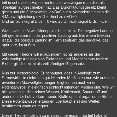
tritt in sehr vielen Experimenten auf, weswegen man dies als
„Realität“ aufgeschrieben hat. Das Durchflutungsgesetz bleibt
gleich und die 3. Maxwellgl. divB=0 auch. Verändern tut sich die
4.Maxwellgleichung div D = rhoel zu divD=0
Und umlaufintegral E ds = 0 wird zu Umlaufintegral E ds= -Uein.
Was soviel heißt wie Monopole gibt es nicht. Die negative Ladung
tritt gemeinsam mit der positiven Ladung auf. Bei einem Elektron
ist z.B. die positive Ladung im Kern zentriert, das negative, das
spürbare, ist außen.
Mit dieser Theorie will er außerdem nichts anderes als die
vollständige Analogie von Elektrizität und Magnetismus fordern.
Bisher gilt dies nicht als vollständiger Gegensatz.
Nun zur Meteorologie: Er behauptet, dass in Analogie zum
Stromwirbel in elektrisch gut leitenden Medien es nun wie aus den
erweiterten Maxwellgleichungen folgt es nun auch einen
Potentialwirbel in elektrisch schlecht leitenden Medien gibt. Wie wir
alle wissen ist dies reines Wasser, Kohlenstoff, Sauerstoff und
andere in der Luft vorkommende Stoffe spricht organische Stoffe.
Diese Potentialwirbel erzeugen überhaupt erst das Wetter,
bestimmen wann es regnet...
Diese Theorie finde ich zu mindest interessant. Zu tief habe ich