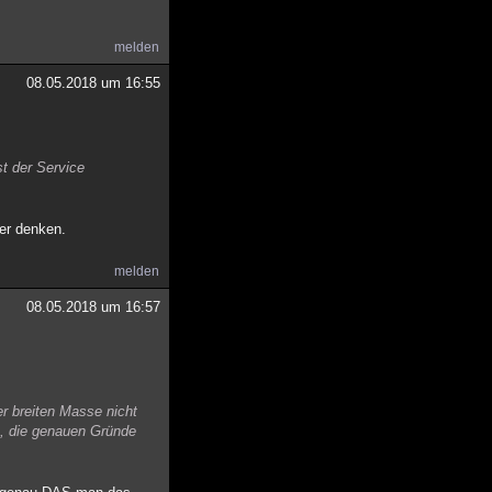
melden
08.05.2018 um 16:55
t der Service
ber denken.
melden
08.05.2018 um 16:57
er breiten Masse nicht
e, die genauen Gründe