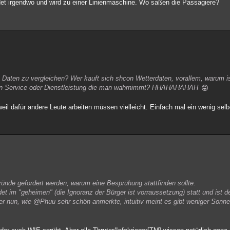
ndet irgendwo und wird zu einer Linienmaschine. Wo saßen die Passagiere?
 Daten zu vergleichen? Wer kauft sich shcon Wetterdaten, vorallem, warum is
inen Service oder Dienstleistung die man wahrnimmt? HHAHAHAHAH
weil dafür andere Leute arbeiten müssen vielleicht. Einfach mal ein wenig sel
ründe gefordert werden, warum eine Besprühung stattfinden sollte.
t im "geheimen" (die Ignoranz der Bürger ist vorraussetzung) statt und ist d
 der nun, wie @Phuu sehr schön anmerkte, intuitiv meint es gibt weniger Sonn