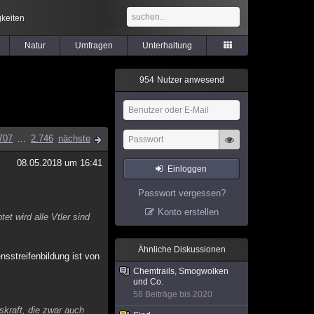
keiten
Natur
Umfragen
Unterhaltung
9
5
4
Nutzer anwesend
707
...
2.746
nächste
08.05.2018 um 16:41
Einloggen
Passwort vergessen?
Konto erstellen
t wird alle Vtler sind
Ähnliche Diskussionen
nsstreifenbildung ist von
Chemtrails, Smogwolken
und Co.
58 Beiträge bis 2020
skraft, die zwar auch