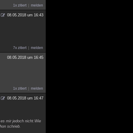
1x zitiert
melden
08.05.2018 um 16:43
7x zitiert
melden
08.05.2018 um 16:45
1x zitiert
melden
08.05.2018 um 16:47
 es mir jedoch nicht.Wie
hon schrieb.