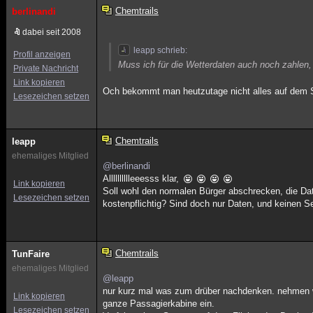
Chemtrails
berlinandi
dabei seit 2008
leapp schrieb:
Profil anzeigen
Muss ich für die Wetterdaten auch noch zahlen
Private Nachricht
Link kopieren
Och bekommt man heutzutage nicht alles auf dem Ser
Lesezeichen setzen
Chemtrails
leapp
ehemaliges Mitglied
@berlinandi
Alllllllllleeesss klar,
Link kopieren
Soll wohl den normalen Bürger abschrecken, die Dat
Lesezeichen setzen
kostenpflichtig? Sind doch nur Daten, und keine
Chemtrails
TunFaire
ehemaliges Mitglied
@leapp
nur kurz mal was zum drüber nachdenken. nehmen wir
Link kopieren
ganze Passagierkabine ein.
Lesezeichen setzen