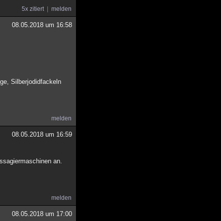
5x zitiert
melden
08.05.2018 um 16:58
e, Silberjodidfackeln
melden
08.05.2018 um 16:59
Passagiermaschinen an.
melden
08.05.2018 um 17:00