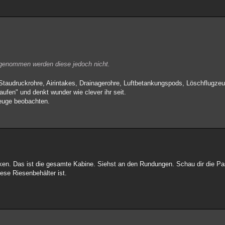
stgenommen werden diese jedoch nicht.
Staudruckrohre, Airintakes, Drainagerohre, Luftbetankungspods, Löschflugzeug
aufen" und denkt wunder wie clever ihr seit.
gzeuge beobachten.
erken. Das ist die gesamte Kabine. Siehst an den Rundungen. Schau dir die 
iese Riesenbehälter ist.