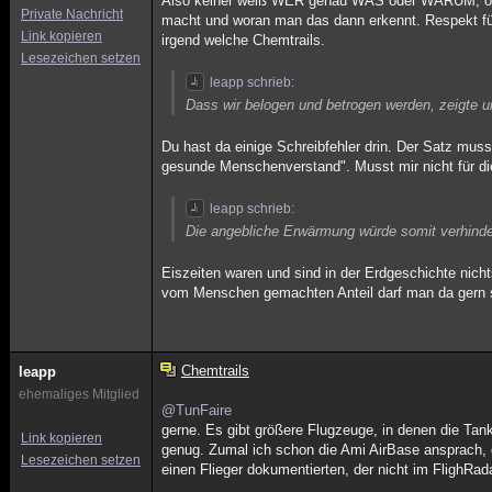
Also keiner weiß WER genau WAS oder WARUM, oder
Private Nachricht
macht und woran man das dann erkennt. Respekt für
Link kopieren
irgend welche Chemtrails.
Lesezeichen setzen
leapp schrieb:
Dass wir belogen und betrogen werden, zeigte u
Du hast da einige Schreibfehler drin. Der Satz muss
gesunde Menschenverstand". Musst mir nicht für di
leapp schrieb:
Die angebliche Erwärmung würde somit verhinde
Eiszeiten waren und sind in der Erdgeschichte nic
vom Menschen gemachten Anteil darf man da gern st
Chemtrails
leapp
ehemaliges Mitglied
@TunFaire
gerne. Es gibt größere Flugzeuge, in denen die Tan
Link kopieren
genug. Zumal ich schon die Ami AirBase ansprach,
Lesezeichen setzen
einen Flieger dokumentierten, der nicht im FlighRada