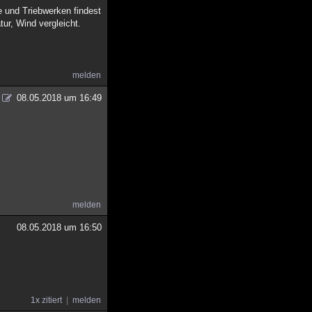
 und Triebwerken findest
tur, Wind vergleicht.
melden
08.05.2018 um 16:49
melden
08.05.2018 um 16:50
1x zitiert
melden