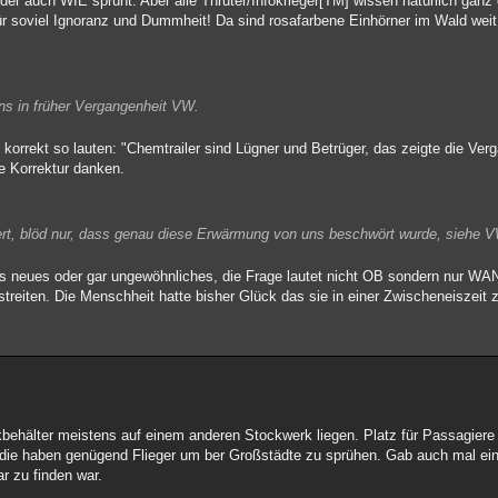
 auch WIE sprüht. Aber alle Thruter/Infokrieger[TM] wissen natürlich gan
 soviel Ignoranz und Dummheit! Da sind rosafarbene Einhörner im Wald weit a
ns in früher Vergangenheit VW.
 korrekt so lauten: "Chemtrailer sind Lügner und Betrüger, das zeigte die Ver
e Korrektur danken.
rt, blöd nur, dass genau diese Erwärmung von uns beschwört wurde, siehe VW
hts neues oder gar ungewöhnliches, die Frage lautet nicht OB sondern nur W
reiten. Die Menschheit hatte bisher Glück das sie in einer Zwischeneiszeit 
kbehälter meistens auf einem anderen Stockwerk liegen. Platz für Passagiere
 die haben genügend Flieger um ber Großstädte zu sprühen. Gab auch mal ei
r zu finden war.