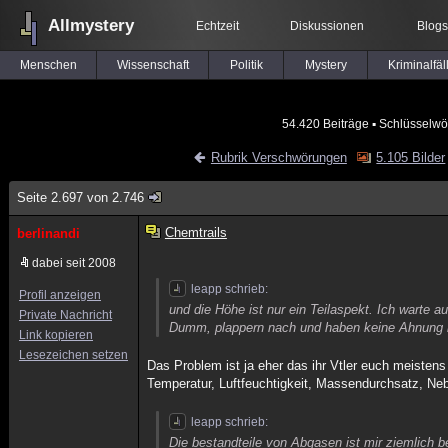
Allmystery
Echtzeit
Diskussionen
Blogs
Menschen
Wissenschaft
Politik
Mystery
Kriminalfäl
54.420 Beiträge
▪ Schlüsselwö
Rubrik Verschwörungen
5.105 Bilder
Seite 2.697 von 2.746
Chemtrails
berlinandi
dabei seit 2008
leapp schrieb:
Profil anzeigen
und die Höhe ist nur ein Teilaspekt. Ich warte 
Private Nachricht
Dumm, plappern nach und haben keine Ahnung is
Link kopieren
Lesezeichen setzen
Das Problem ist ja eher das ihr Vtler euch meistens
Temperatur, Luftfeuchtigkeit, Massendurchsatz, Ne
leapp schrieb:
Die bestandteile von Abgasen ist mir ziemlich b