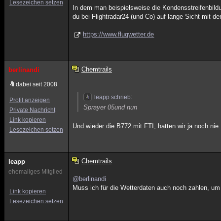
Lesezeichen setzen
In dem man beispielsweise die Kondensstreifenbild
du bei Flightradar24 (und Co) auf lange Sicht mit dem
https://www.flugwetter.de
Chemtrails
berlinandi
dabei seit 2008
leapp schrieb:
Profil anzeigen
Sprayer 05und nun
Private Nachricht
Link kopieren
Und wieder die B772 mit FTI, hatten wir ja noch nie
Lesezeichen setzen
Chemtrails
leapp
ehemaliges Mitglied
@berlinandi
Muss ich für die Wetterdaten auch noch zahlen, um
Link kopieren
Lesezeichen setzen