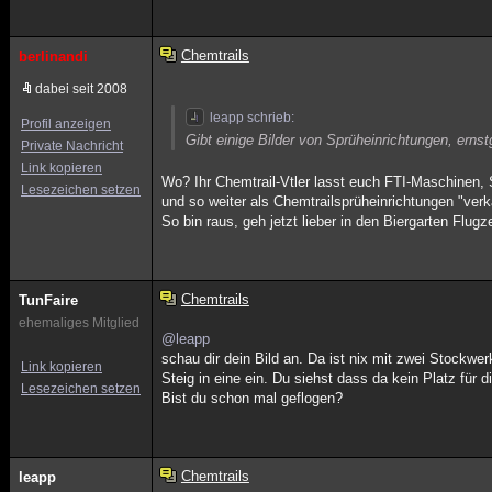
Chemtrails
berlinandi
dabei seit 2008
leapp schrieb:
Profil anzeigen
Gibt einige Bilder von Sprüheinrichtungen, ern
Private Nachricht
Link kopieren
Wo? Ihr Chemtrail-Vtler lasst euch FTI-Maschinen, 
Lesezeichen setzen
und so weiter als Chemtrailsprüheinrichtungen "verk
So bin raus, geh jetzt lieber in den Biergarten Flu
Chemtrails
TunFaire
ehemaliges Mitglied
@leapp
schau dir dein Bild an. Da ist nix mit zwei Stockw
Link kopieren
Steig in eine ein. Du siehst dass da kein Platz für d
Lesezeichen setzen
Bist du schon mal geflogen?
Chemtrails
leapp