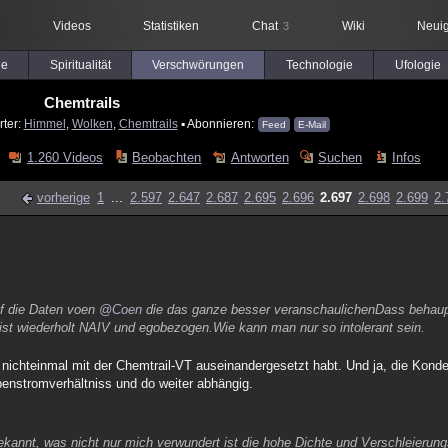
Videos
Statistiken
Chat
Wiki
Neuig
3
le
Spiritualität
Verschwörungen
Technologie
Ufologie
Chemtrails
rter:
Himmel
,
Wolken
,
Chemtrails
▪ Abonnieren:
Feed
E-Mail
1.260 Videos
Beobachten
Antworten
Suchen
Infos
vorherige
1
...
2.597
2.647
2.687
2.695
2.696
2.697
2.698
2.699
2.
auf die Daten voen
@Coen
die das ganze besser veranschaulichenDass behaupte
t wiederholt NAIV und egobezogen.Wie kann man nur so intolerant sein.
 nichteinmal mit der Chemtrail-VT auseinandergesetzt habt. Und ja, die Konde
benstromverhältniss und do weiter abhängig.
ekannt, was nicht nur mich verwundert ist die hohe Dichte und Verschleierung