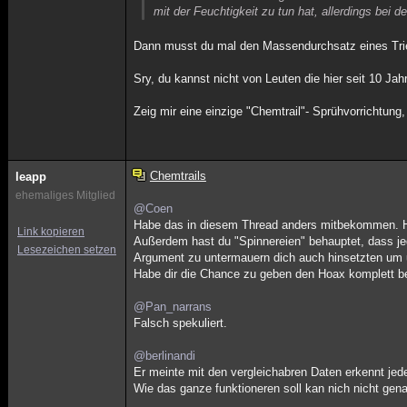
mit der Feuchtigkeit zu tun hat, allerdings bei
Dann musst du mal den Massendurchsatz eines Tri
Sry, du kannst nicht von Leuten die hier seit 10 Ja
Zeig mir eine einzige "Chemtrail"- Sprühvorrichtung
Chemtrails
leapp
ehemaliges Mitglied
@Coen
Habe das in diesem Thread anders mitbekommen. Hi
Link kopieren
Außerdem hast du "Spinnereien" behauptet, dass je
Lesezeichen setzen
Argument zu untermauern dich auch hinsetzten um u
Habe dir die Chance zu geben den Hoax komplett bei
@Pan_narrans
Falsch spekuliert.
@berlinandi
Er meinte mit den vergleichabren Daten erkennt jede
Wie das ganze funktioneren soll kan nich nicht gen