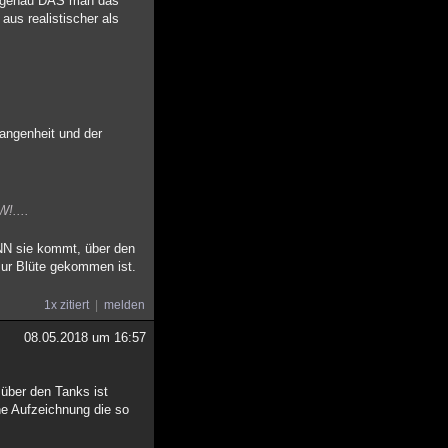
z genau DAS man das
us realistischer als
gangenheit und der
!....
ANN sie kommt, über den
zur Blüte gekommen ist.
1x zitiert
melden
08.05.2018 um 16:57
 über den Tanks ist
ne Aufzeichnung die so