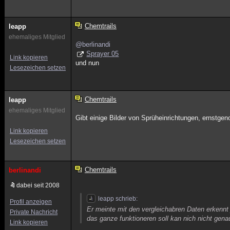
Chemtrails
leapp
ehemaliges Mitglied
@berlinandi
Sprayer 05
Link kopieren
und nun
Lesezeichen setzen
Chemtrails
leapp
ehemaliges Mitglied
Gibt einige Bilder von Sprüheinrichtungen, ernstge
Link kopieren
Lesezeichen setzen
Chemtrails
berlinandi
dabei seit 2008
leapp schrieb:
Profil anzeigen
Er meinte mit den vergleichabren Daten erkennt 
Private Nachricht
das ganze funktioneren soll kan nich nicht gen
Link kopieren