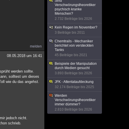
Sind
Verschwörungstheoretiker
psychisch kranke
Menschen?
2.732 Beiträge bis 2026
Kein Regen im November?
3 Beiträge bis 2011
Chemtrails - Mechaniker
berichtet von versteckten
melden
Tanks
45 Beiträge bis 2021
08.05.2018 um 16:41
Beispiele der Manipulation
durch Medien gesucht
prüht werden sollte.
3.893 Beiträge bis 2026
ann, solltest um dieses
oll wie du das angehst.
JFK - Attentataufdeckung
32.174 Beiträge bis 2025
Werden
Verschwörungstheoretiker
immer dümmer?
2.810 Beiträge bis 2026
mir jedoch nicht.
chon schrieb.