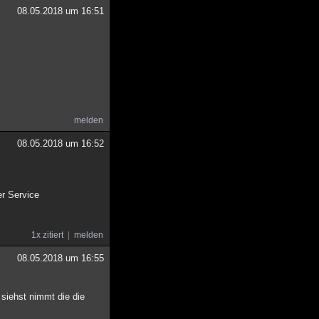
08.05.2018 um 16:51
melden
08.05.2018 um 16:52
er Service
1x zitiert
melden
08.05.2018 um 16:55
 siehst nimmt die die