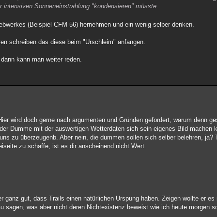
 der intensiven Sonneneinstrahlung "kondensieren" müsste
ebwerkes (Beispiel CFM 56) hernehmen und ein wenig selber denken.
hren schreiben das diese beim "Urschleim" anfangen.
, dann kann man weiter reden.
er wird doch gerne nach argumenten und Gründen gefordert, warum denn ges
der Dumme mit der auswertigen Wetterdaten sich sein eigenes Bild machen k
ns zu überzeugenb. Aber nein, die dummen sollen sich selber belehren, ja? T
seite zu schaffe, ist es dir anscheinend nicht Wert.
r ganz gut, dass Trails einen natürlichen Urspung haben. Zeigen wollte er es 
au sagen, was aber nicht deren Nichtexistenz beweist wie ich heute morgen s