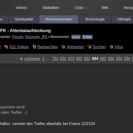
Videos
Statistiken
Chat
Wiki
Neuig
2
le
Spiritualität
Verschwörungen
Technologie
Ufologie
FK - Attentataufdeckung
lwörter:
Psiram
,
Kennedy
,
JFK
▪ Abonnieren:
Feed
E-Mail
r
611 Videos
Beobachten
Antworten
Suchen
Infos
vorherige
1
...
784
834
874
882
883
884
885
886
894
934
position nicht.
dem Treffer. ;-)
hältst, verortet den Treffer ebenfalls bei Frame 223/224