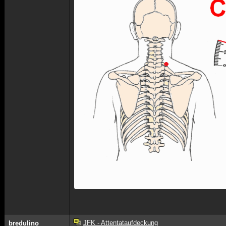
JFK - Attentataufdeckung
bredulino