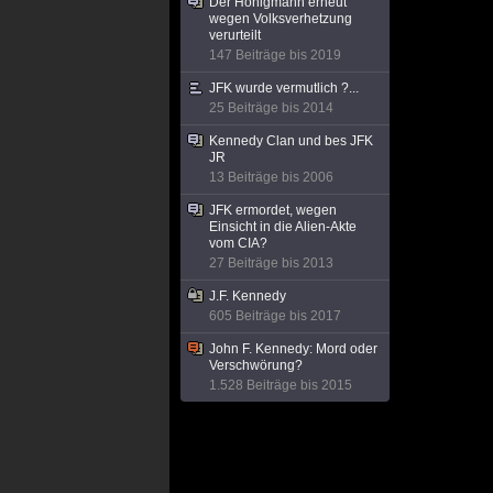
Der Honigmann erneut
wegen Volksverhetzung
verurteilt
147 Beiträge bis 2019
JFK wurde vermutlich ?...
25 Beiträge bis 2014
Kennedy Clan und bes JFK
JR
13 Beiträge bis 2006
JFK ermordet, wegen
Einsicht in die Alien-Akte
vom CIA?
27 Beiträge bis 2013
J.F. Kennedy
605 Beiträge bis 2017
John F. Kennedy: Mord oder
Verschwörung?
1.528 Beiträge bis 2015