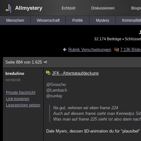
Allmystery
Echtzeit
Diskussionen
Blogs
Menschen
Wissenschaft
Politik
Mystery
Kriminalfäl
J
32.174 Beiträge
▪ Schlüsse
Rubrik Verschwörungen
7.136 Bilde
Seite 884 von 1.625
JFK - Attentataufdeckung
bredulino
versteckt
@Groucho
@Lambach
Private Nachricht
@sunlay
Link kopieren
Lesezeichen setzen
Na gut, nehmen wir eben frame 224
Auch auf diesem frame sieht man Kennedys Sitz
Was man auf frame 225 sieht ist also dann nach 
Dale Myers, dessen §D-animation du für "plausibel" 