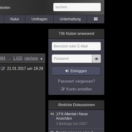
keiten
Natur
Umfragen
Unterhaltung
7
3
6
Nutzer anwesend
984
...
1.625
nächste
21.01.2017 um 19:29
Einloggen
Passwort vergessen?
Konto erstellen
Ähnliche Diskussionen
J.F.K Attentat / Neue
Ansichten
3 Beiträge bis 2007