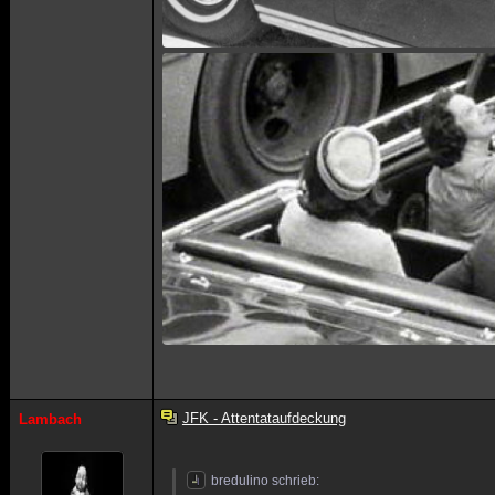
JFK - Attentataufdeckung
Lambach
bredulino schrieb: