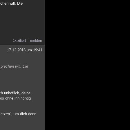
chen will. Die
1x zitiert
melden
17.12.2016 um 19:41
prechen will. Die
ch unhöflich, deine
os ohne ihn richtig
rsetzen", um dich dann