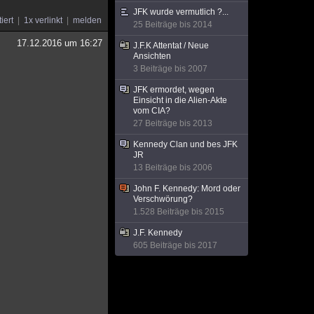
JFK wurde vermutlich ?...
tiert
1x verlinkt
melden
25 Beiträge bis 2014
17.12.2016 um 16:27
J.F.K Attentat / Neue
Ansichten
3 Beiträge bis 2007
JFK ermordet, wegen
Einsicht in die Alien-Akte
vom CIA?
27 Beiträge bis 2013
Kennedy Clan und bes JFK
JR
13 Beiträge bis 2006
John F. Kennedy: Mord oder
Verschwörung?
1.528 Beiträge bis 2015
J.F. Kennedy
605 Beiträge bis 2017