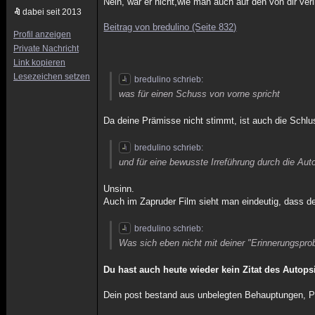
Nein, war er nicht,wie man auch auf den von dir ver
dabei seit 2013
Beitrag von bredulino (Seite 832)
Profil anzeigen
Private Nachricht
Link kopieren
Lesezeichen setzen
bredulino schrieb:
was für einen Schuss von vorne spricht
Da deine Prämisse nicht stimmt, ist auch die Schlu
bredulino schrieb:
und für eine bewusste Irreführung durch die Aut
Unsinn.
Auch im Zapruder Film sieht man eindeutig, dass d
bredulino schrieb:
Was sich eben nicht mit deiner "Erinnerungspro
Du hast auch heute wieder kein Zitat des Autops
Dein post bestand aus unbelegten Behauptungen, Pö