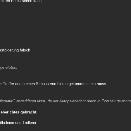
linkten Fotos sehen kann.
ssfolgerung falsch
opsiefotos.
er Treffer durch einen Schuss von hinten gekommen sein muss.
blematik" wegerklären lässt, da der Autopsiebericht durch in Echtzeit gewon
ieberichtes gebracht.
beleien und Trollerei.