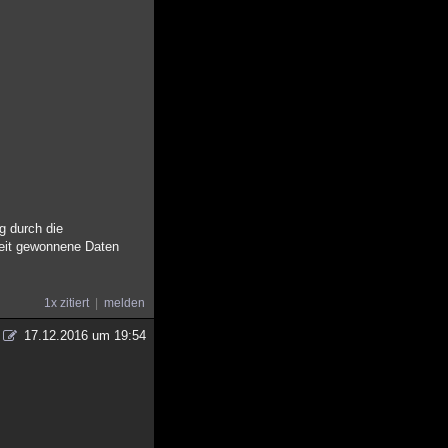
g durch die
tzeit gewonnene Daten
1x zitiert
melden
17.12.2016 um 19:54