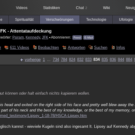
Videos
Statistiken
Chat
Wiki
Neuig
2
le
Spiritualität
Verschwörungen
Technologie
Ufologie
FK - Attentataufdeckung
lwörter:
Psiram
,
Kennedy
,
JFK
▪ Abonnieren:
Feed
E-Mail
r
611 Videos
Beobachten
Antworten
Suchen
Infos
vorherige
1
...
734
784
824
832
833
834
835
836
844
884
gut können oder halt einfach nichts kapierem wollen.
is head and exited on the right side of his face and pretty well blew away the 
r part of his neck and the best of my knowledge, or the best of my memory, o
ca/med_testimony/Lipsey_1-18-78/HSCA-Lipsey.htm
nglisch kannst - wieviele Kugeln sind also ingesamt lt. Lipsey auf Kennedy a