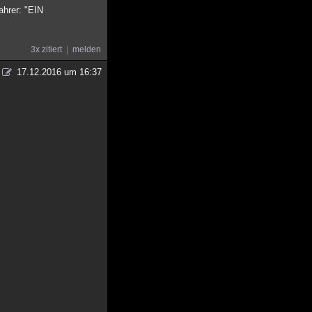
ahrer: "EIN
3x zitiert
melden
17.12.2016 um 16:37