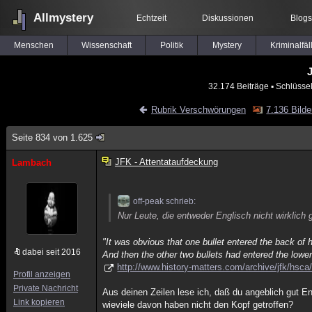
Allmystery
Echtzeit
Diskussionen
Blogs
Menschen
Wissenschaft
Politik
Mystery
Kriminalfäl
J
32.174 Beiträge
▪ Schlüsse
Rubrik Verschwörungen
7.136 Bilde
Seite 834 von 1.625
JFK - Attentataufdeckung
Lambach
off-peak schrieb:
Nur Leute, die entweder Englisch nicht wirklich 
"It was obvious that one bullet entered the back of h
dabei seit 2016
And then the other two bullets had entered the lowe
http://www.history-matters.com/archive/jfk/hs
Profil anzeigen
Private Nachricht
Aus deinen Zeilen lese ich, daß du angeblich gut E
Link kopieren
wieviele davon haben nicht den Kopf getroffen?