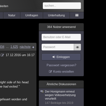
keiten
Natur
Umfragen
Unterhaltung
3
6
4
Nutzer anwesend
934
...
1.625
nächste
17.12.2016 um 16:17
Einloggen
Passwort vergessen?
Konto erstellen
right side of his head.
Ähnliche Diskussionen
ne had exited."
Der Honigmann erneut
wegen Volksverhetzung
verurteilt
bgefeuert worden und
147 Beiträge bis 2019