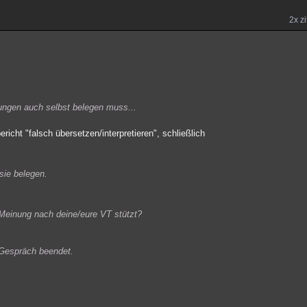
2x zi
ungen auch selbst belegen muss...
icht "falsch übersetzen/interpretieren", schließlich
sie belegen.
 Meinung nach deine/eure VT stützt?
r Gespräch beendet.