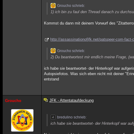
Groucho schrieb:
1) ich bin zu faul den Thread danach zu durch
Kommst du dann mit deinem Vorwurf des "Zitatterror
http://assassinationofjfk.net/patspeer-com-fact-
Groucho schrieb:
2) Du beantwortest mir endlich meine Frage, (wa
ich habe sie beantwortet- der Hinterkopf war aufger
Autopsiefotos. Was sich eben nicht mit deiner "Eri
entstand
JFK - Attentataufdeckung
Groucho
bredulino schrieb:
ich habe sie beantwortet- der Hinterkopf war au