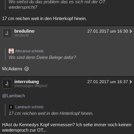
Wo siehst du das problem das es sich mit der OT
Besucht
Teilgenommen
Alle
Neue
Geschlossen
wiederspricht?
17 cm reichen weit in den Hinterkopf hinein.
Lesenswert
Schlüsselwörter
bredulino
27.01.2017 um 16:30
versteckt
Africanus schrieb:
Wo sind denn Deine Belege dafür?
McAdams
interrobang
27.01.2017 um 16:37
ehemaliges Mitglied
@Lambach
Lambach schrieb:
17 cm reichen weit in den Hinterkopf hinein.
HAst du Kennedys Kopf vermessen? Ich sehe immer noch keinen
wiederspruch zur OT...