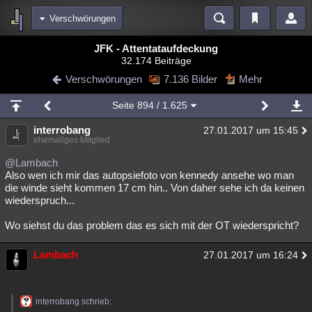
Verschwörungen
Bereiche
JFK - Attentataufdeckung
32.174 Beiträge
Echtzeit
Diskussionen
Blogs
Videos
Statistiken
Verschwörungen
7.136 Bilder
Mehr
Chat
Wiki
Neuigkeiten
2
Seite
894
/ 1.625
meine Rubriken
interrobang
27.01.2017 um 15:45
Menschen
Wissenschaft
Politik
Mystery
Kriminalfälle
ehemaliges Mitglied
Spiritualität
Verschwörungen
Technologie
Ufologie
@Lambach
Also wen ich mir das autopsiefoto von kennedy ansehe wo man
die winde sieht kommen 17 cm hin.. Von daher sehe ich da keinen
Natur
Umfragen
Unterhaltung
wiederspruch...
weitere Rubriken
Wo siehst du das problem das es sich mit der OT wiederspricht?
Philosophie
Träume
Orte
Esoterik
Literatur
Lambach
27.01.2017 um 16:24
Astronomie
Helpdesk
Gruppen
Gaming
Filme
Musik
Clash
Verbesserungen
Allmystery
English
interrobang schrieb:
Übersichten