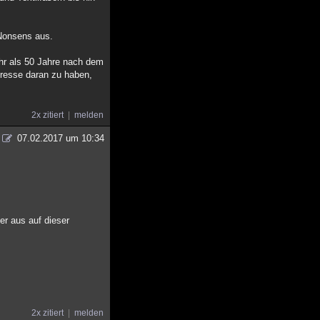
 Nonsens aus.
ehr als 50 Jahre nach dem
eresse daran zu haben,
2x zitiert
melden
07.02.2017 um 10:34
er aus auf dieser
2x zitiert
melden