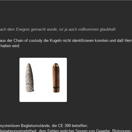
 nach dem Ereignis gemacht wurde, ist ja auch vollkommen glaubhaft.
us der Chain of custody die Kugeln nicht identifizieren konnten und daß Her
halten wird:
 mysteriösen Begleitumstände, die CE 399 betreffen.
inaheunversehrtheit, dem Fehlen jeglicher Spuren von Gewebe, Blutspuren un