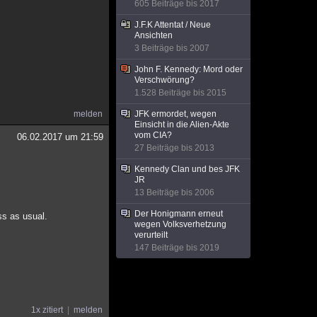
605 Beiträge bis 2017
J.F.K Attentat / Neue
Ansichten
3 Beiträge bis 2007
John F. Kennedy: Mord oder
Verschwörung?
1.528 Beiträge bis 2015
melden
JFK ermordet, wegen
Einsicht in die Alien-Akte
vom CIA?
06.02.2017 um 21:59
27 Beiträge bis 2013
Kennedy Clan und bes JFK
JR
13 Beiträge bis 2006
Der Honigmann erneut
s as usual.
wegen Volksverhetzung
verurteilt
147 Beiträge bis 2019
1x zitiert
melden