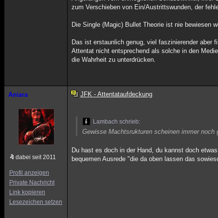
zum Verschieben von Ein/Austrittswunden, der fehl
Die Single (Magic) Bullet Theorie ist nie bewiesen 
Das ist erstaunlich genug, viel faszinierender abe
Attentat nicht entsprechend als solche in den Med
die Wahrheit zu unterdrücken.
JFK - Attentataufdeckung
Aniara
Lambach schrieb:
Gewisse Machtsrukturen scheinen immer noch gr
Du hast es doch in der Hand, du kannst doch etwas 
dabei seit 2011
bequemen Ausrede "die da oben lassen das sowieso 
Profil anzeigen
Private Nachricht
Link kopieren
Lesezeichen setzen