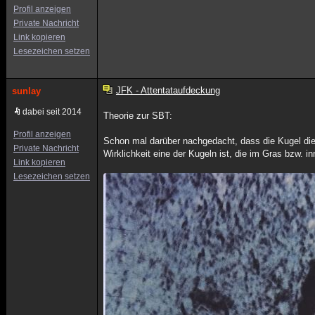
Profil anzeigen
Private Nachricht
Link kopieren
Lesezeichen setzen
JFK - Attentataufdeckung
sunlay
dabei seit 2014
Theorie zur SBT:
Profil anzeigen
Schon mal darüber nachgedacht, dass die Kugel die
Private Nachricht
Wirklichkeit eine der Kugeln ist, die im Gras bzw.
Link kopieren
Lesezeichen setzen