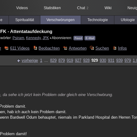
Videos
Statistiken
Chat
Wiki
Neuig
2
le
Spiritualität
Verschwörungen
Technologie
Ufologie
FK - Attentataufdeckung
lwörter:
Psiram
,
Kennedy
,
JFK
▪ Abonnieren:
Feed
E-Mail
r
611 Videos
Beobachten
Antworten
Suchen
Infos
vorherige
1
...
829
879
919
927
928
929
930
931
939
979
1.
, da sehe ich jetzt kein Problem oder gleich eine Verschwörung.
 Problem damit.
hen, hab ich auch kein Problem damit.
, wenn Bardwell Odum behauptet, niemals im Parkland Hospital den Herren To
 Problem damit!