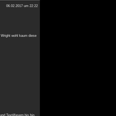
06.02.2017 um 22:22
r Wright wohl kaum diese
d Textilfasern bis hin