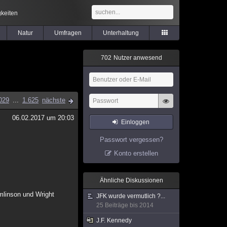
keiten
Natur
Umfragen
Unterhaltung
7
0
2
Nutzer anwesend
029
...
1.625
nächste
06.02.2017 um 20:03
Einloggen
Passwort vergessen?
Konto erstellen
Ähnliche Diskussionen
mlinson und Wright
JFK wurde vermutlich ?...
25 Beiträge bis 2014
J.F. Kennedy