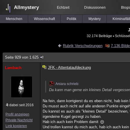
Allmystery
Echtzeit
Diskussionen
Blogs
Menschen
Wissenschaft
Politik
Mystery
Kriminalfäl
J
32.174 Beiträge
▪ Schlüsse
Rubrik Verschwörungen
7.136 Bilde
Seite 929 von 1.625
JFK - Attentataufdeckung
Lambach
Aniara schrieb:
Da kann man gerne ein kleines Detail vergessen
Na fein, dann korrigierst du es eben nicht, hab kein
dabei seit 2016
Du musst auch nicht auf alle anderen Punkte einge
Du kannst es auch als "kleines Detail" bezeichnen
Profil anzeigen
irgendeine Kugel gezeigt zu haben.
Private Nachricht
Hab ich auch kein Problem damit
Link kopieren
Und trollen kannst du mich auch, hab ich auch kein