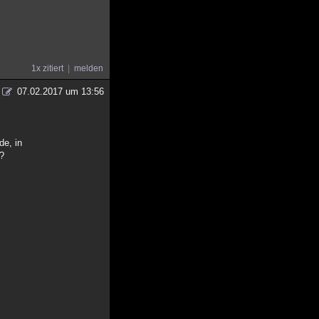
1x zitiert
melden
07.02.2017 um 13:56
de, in
t?