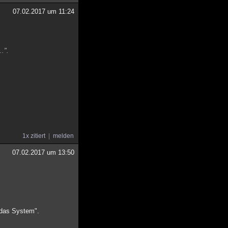
07.02.2017 um 11:24
.".
1x zitiert
melden
07.02.2017 um 13:50
 "das System".