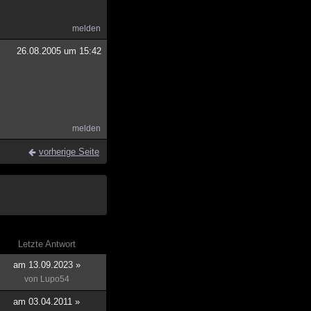
melden
26.08.2005 um 15:42
melden
vorherige Seite
Letzte Antwort
am 13.09.2023 »
von
Lupo54
am 03.04.2011 »