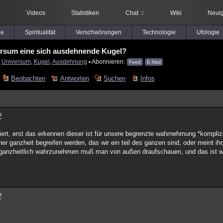
Videos
Statistiken
Chat
Wiki
Neuig
2
le
Spiritualität
Verschwörungen
Technologie
Ufologie
ersum eine sich ausdehnende Kugel?
:
Universum
,
Kugel
,
Ausdehnung
▪ Abonnieren:
Feed
E-Mail
Beobachten
Antworten
Suchen
Infos
?
ert, erst das erkennen dieser ist für unsere begrenzte wahrnehmung *komplizi
 ganzheit begreifen werden, das wir ein teil des ganzen sind, oder meint ihr, 
 ganzheitlich wahrzunehmen muß man von außen draufschauen, und das ist w
?