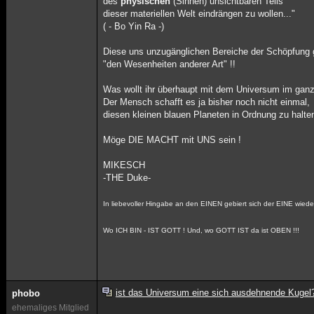
des
physischen
(Sinnen) unsichtbaren Teils
dieser materiellen Welt eindrängen zu wollen..."
( - Bo Yin Ra -)
Diese uns unzugänglichen Bereiche der Schöpfung
"den Wesenheiten anderer Art" !!
Was wollt ihr überhaupt mit dem Universum im gan
Der Mensch schafft es ja bisher noch nicht einmal,
diesen kleinen blauen Planeten in Ordnung zu halten
Möge DIE MACHT mit UNS sein !
MIKESCH
-THE Duke-
In liebevoller Hingabe an den EINEN gebiert sich der EINE wieder
Wo ICH BIN - IST GOTT ! Und, wo GOTT IST da ist OBEN !!!
ist das Universum eine sich ausdehnende Kugel
phobo
ehemaliges Mitglied