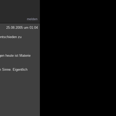
melden
25.08.2005 um 01:04
entschieden zu
en heute ist Materie
m Sinne. Eigentlich