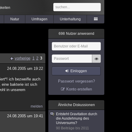
keiten
Natur
Umfragen
Unterhaltung
6
9
8
Nutzer anwesend
vorherige
1
2
3
24.08.2005 um 19:22
Einloggen
ert*! ich bezweifle auch
Passwort vergessen?
eine bakterie ist sich
Konto erstellen
ohl in unserem
Ähnliche Diskussionen
melden
Entsteht Gravitation durch
24.08.2005 um 19:41
die Ausdehnung des
Universums?
90 Beiträge bis 2011