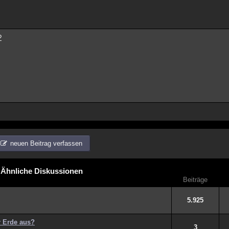
?
neuen Beitrag verfassen
Ähnliche Diskussionen
Beiträge
5.925
 Erde aus?
3