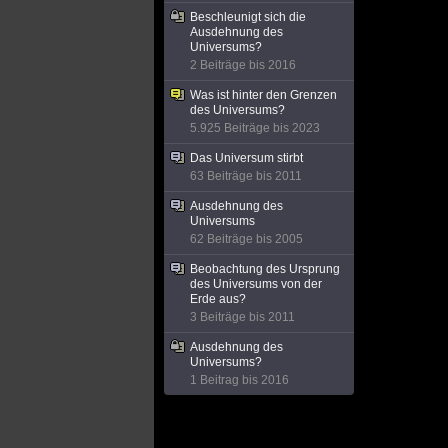
Beschleunigt sich die
Ausdehnung des
Universums?
2 Beiträge bis 2016
Was ist hinter den Grenzen
des Universums?
5.925 Beiträge bis 2023
Das Universum stirbt
63 Beiträge bis 2011
Ausdehnung des
Universums
62 Beiträge bis 2005
Beobachtung des Ursprung
des Universums von der
Erde aus?
3 Beiträge bis 2011
Ausdehnung des
Universums?
1 Beitrag bis 2016