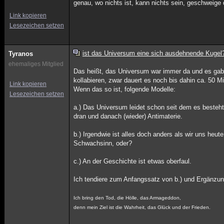
genau, wo nichts ist, kann nichts sein, geschweige
Link kopieren
Lesezeichen setzen
ist das Universum eine sich ausdehnende Kugel
Tyranos
ehemaliges Mitglied
Das heißt, das Universum war immer da und es gab k
kollabieren, zwar dauert es noch bis dahin ca. 50 M
Link kopieren
Wenn das so ist, folgende Modelle:
Lesezeichen setzen
a.) Das Universum leidet schon seit dem es beste
dran und danach (wieder) Antimaterie.
b.) Irgendwie ist alles doch anders als wir uns he
Schwachsinn, oder?
c.) An der Geschichte ist etwas oberfaul.
Ich tendiere zum Anfangssatz von b.) und Ergänzun
Ich bring den Tod, die Hölle, das Armageddon,
denn mein Ziel ist die Wahrheit, das Glück und der Frieden.