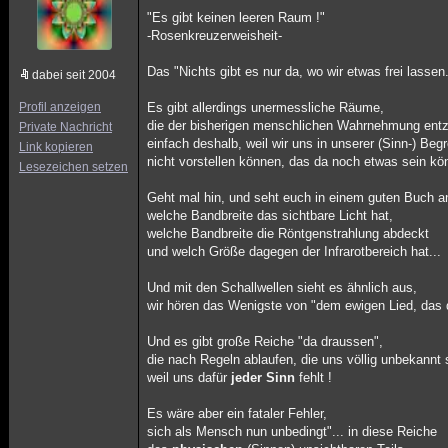
"Es gibt keinen leeren Raum !"
-Rosenkreuzerweisheit-
Das "Nichts gibt es nur da, wo wir etwas frei lassen.
dabei seit 2004
Profil anzeigen
Es gibt allerdings unermessliche Räume,
die der bisherigen menschlichen Wahrnehmung entz
Private Nachricht
einfach deshalb, weil wir uns in unserer (Sinn-) Be
Link kopieren
nicht vorstellen können, das da noch etwas sein kön
Lesezeichen setzen
Geht mal hin, und seht euch in einem guten Buch a
welche Bandbreite das sichtbare Licht hat,
welche Bandbreite die Röntgenstrahlung abdeckt
und welch Größe dagegen der Infrarotbereich hat...
Und mit den Schallwellen sieht es ähnlich aus,
wir hören das Wenigste von "dem ewigen Lied, das 
Und es gibt große Reiche "da draussen",
die nach Regeln ablaufen, die uns völlig unbekannt 
weil uns dafür
jeder Sinn
fehlt !
Es wäre aber ein fataler Fehler,
sich als Mensch nun unbedingt"... in diese Reiche