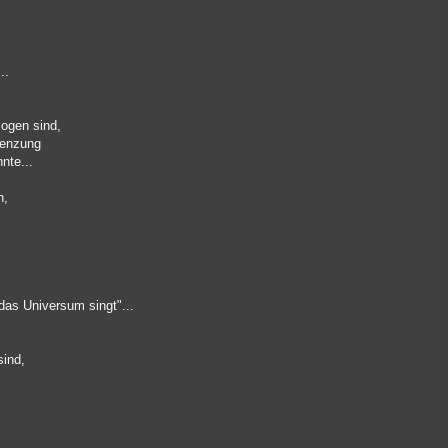
..
ogen sind,
grenzung
nte...
n,
das Universum singt"...
sind,