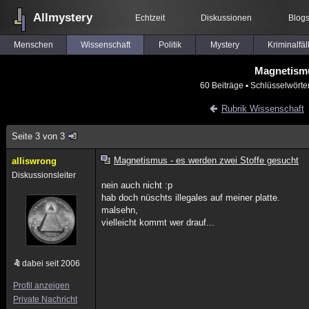
Allmystery
Echtzeit
Diskussionen
Blog
Menschen
Wissenschaft
Politik
Mystery
Kriminalfäl
Magnetismu
60 Beiträge
▪ Schlüsselwörte
Rubrik Wissenschaft
Seite 3 von 3
Magnetismus - es werden zwei Stoffe gesucht
alliswrong
Diskussionsleiter
nein auch nicht :p
hab doch nüschts illegales auf meiner platte.
malsehn,
vielleicht kommt wer drauf...
dabei seit 2006
Profil anzeigen
Private Nachricht