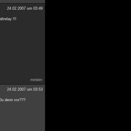
24.02.2007 um 03:49
ltrelay !!!
melden
24.02.2007 um 03:53
 Du denn vor???