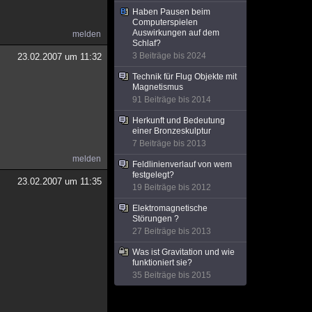
Haben Pausen beim
Computerspielen
Auswirkungen auf dem
melden
Schlaf?
3 Beiträge bis 2024
23.02.2007 um 11:32
Technik für Flug Objekte mit
Magnetismus
91 Beiträge bis 2014
Herkunft und Bedeutung
einer Bronzeskulptur
7 Beiträge bis 2013
melden
Feldlinienverlauf von wem
festgelegt?
23.02.2007 um 11:35
19 Beiträge bis 2012
Elektromagnetische
Störungen ?
27 Beiträge bis 2013
Was ist Gravitation und wie
funktioniert sie?
35 Beiträge bis 2015