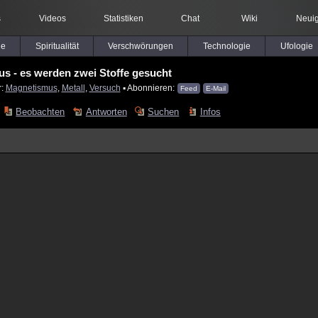
s
Videos
Statistiken
Chat
Wiki
Neuig
le
Spiritualität
Verschwörungen
Technologie
Ufologie
s - es werden zwei Stoffe gesucht
r:
Magnetismus
,
Metall
,
Versuch
▪ Abonnieren:
Feed
E-Mail
Beobachten
Antworten
Suchen
Infos