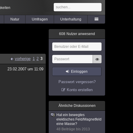
keiten
Natur
Umfragen
Unterhaltung
6
0
8
Nutzer anwesend
vorherige
1
2
3
23.02.2007 um 11:09
Einloggen
Passwort vergessen?
Konto erstellen
Ähnliche Diskussionen
Hat ein bewegtes
elektisches Feld/Magnetfeld
eine Masse?
48 Beiträge bis 2013