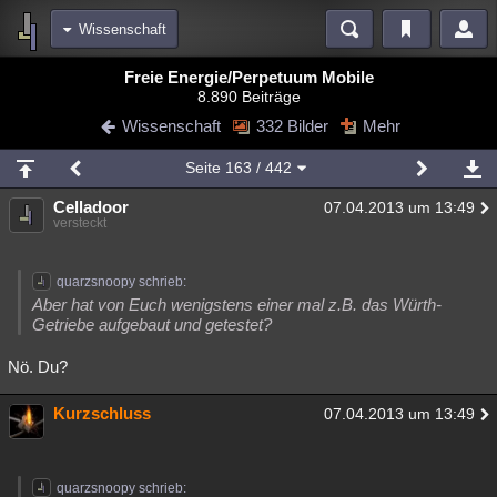
Wissenschaft
Bereiche
Freie Energie/Perpetuum Mobile
8.890 Beiträge
Echtzeit
Diskussionen
Blogs
Videos
Statistiken
Wissenschaft
332 Bilder
Mehr
Chat
Wiki
Neuigkeiten
Seite
163
/ 442
meine Rubriken
Celladoor
07.04.2013 um 13:49
Menschen
Wissenschaft
Politik
Mystery
Kriminalfälle
versteckt
Spiritualität
Verschwörungen
Technologie
Ufologie
quarzsnoopy schrieb:
Natur
Umfragen
Unterhaltung
Aber hat von Euch wenigstens einer mal z.B. das Würth-
Getriebe aufgebaut und getestet?
weitere Rubriken
Nö. Du?
Philosophie
Träume
Orte
Esoterik
Literatur
Astronomie
Helpdesk
Gruppen
Gaming
Filme
Kurzschluss
07.04.2013 um 13:49
Musik
Clash
Verbesserungen
Allmystery
English
Übersichten
quarzsnoopy schrieb: