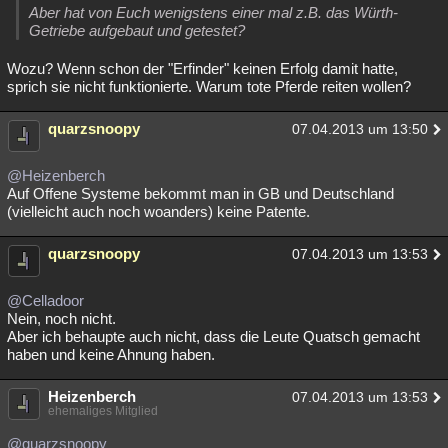
Aber hat von Euch wenigstens einer mal z.B. das Würth-
Besucht
Teilgenommen
Alle
Neue
Geschlossen
Getriebe aufgebaut und getestet?
Lesenswert
Schlüsselwörter
Wozu? Wenn schon der "Erfinder" keinen Erfolg damit hatte,
sprich sie nicht funktionierte. Warum tote Pferde reiten wollen?
quarzsnoopy
07.04.2013 um 13:50
@Heizenberch
Auf Offene Systeme bekommt man in GB und Deutschland
(vielleicht auch noch woanders) keine Patente.
quarzsnoopy
07.04.2013 um 13:53
@Celladoor
Nein, noch nicht.
Aber ich behaupte auch nicht, dass die Leute Quatsch gemacht
haben und keine Ahnung haben.
Heizenberch
07.04.2013 um 13:53
ehemaliges Mitglied
@quarzsnoopy