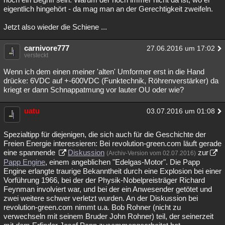
eigentlich hingehört - da mag man an der Gerechtigkeit zweifeln.
Jetzt also wieder die Schiene ...
carnivore777
27.06.2016 um 17:02
versteckt
Wenn ich dem einen meiner 'alten' Umformer erst in die Hand
drücke: 6VDC auf +-600VDC (Funktechnik, Röhrenverstärker) da
kriegt er dann Schnappatmung vor lauter OU oder wie?
uatu
03.07.2016 um 01:08
Spezialtipp für diejenigen, die sich auch für die Geschichte der
Freien Energie interessieren: Bei revolution-green.com läuft gerade
eine spannende
Diskussion
zur
(Archiv-Version vom 02.07.2016)
Papp Engine
, einem angeblichen "Edelgas-Motor". Die Papp
Engine erlangte traurige Bekanntheit durch eine Explosion bei einer
Vorführung 1966, bei der der Physik-Nobelpreisträger Richard
Feynman involviert war, und bei der ein Anwesender getötet und
zwei weitere schwer verletzt wurden. An der Diskussion bei
revolution-green.com nimmt u.a. Bob Rohner (nicht zu
verwechseln mit seinem Bruder John Rohner) teil, der seinerzeit