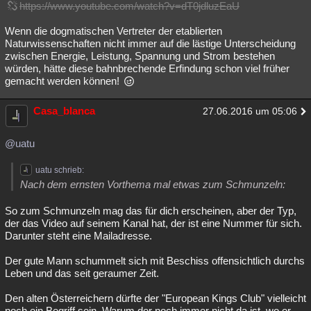
https://www.youtube.com/watch?v=dT0jdluzEaU
Wenn die dogmatischen Vertreter der etablierten
Naturwissenschaften nicht immer auf die lästige Unterscheidung
zwischen Energie, Leistung, Spannung und Strom bestehen
würden, hätte diese bahnbrechende Erfindung schon viel früher
gemacht werden können!
Casa_blanca
27.06.2016 um 05:06
@uatu
uatu schrieb:
Nach dem ernsten Vorthema mal etwas zum Schmunzeln:
So zum Schmunzeln mag das für dich erscheinen, aber der Typ,
der das Video auf seinem Kanal hat, der ist eine Nummer für sich.
Darunter steht eine Mailadresse.
Der gute Mann schummelt sich mit Beschiss offensichtlich durchs
Leben und das seit geraumer Zeit.
Den alten Österreichern dürfte der "European Kings Club" vielleicht
noch ein Begriff sein. Warum der noch immer nicht da ist, wo er