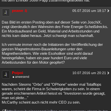
mit dem Erfinder Josef Papp zusammengearbeitet hat.
peawe
05.07.2016 um 18:17
Das Bild im ersten Posting oben auf dieser Seite von JoschiX,
zeigt überdeutlich den Wahnsinn des Freie Energie-Scheißdrecks.
Ein Mordsaufwand an Geld, Material und Arbeitsstunden und
nichts kam dabei heraus. Jetzt schweigt man schamhaft.
Ich vermute immer noch die Initiatoren der Veröffentlichung der
ganzen Magnetmotoren-Bauanleitungen unter den
Magnetherstellern. Wie viele Esoholiker sind wohl darauf
hereingefallen, haben ein paar hundert Euro und viele
Arbeitsstunden für den Motor geopfert?
Poipoi
10.07.2016 um 20:21
anwesend
Nachdem Steorns "Orbo" und "OPhone" wieder mal Totalflops
waren, scheint die Firma in Schwierigkeiten zu sein. In einem
gerade erschienenen Artikel heisst es "Investoren wurde gesagt,
man sei pleite..."
McCarthy scheint auch nicht mehr CEO zu sein.