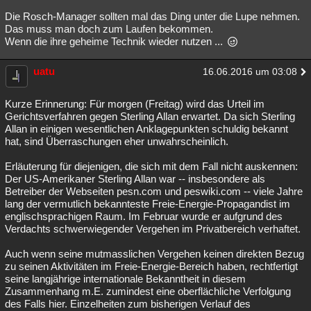
Die Rosch-Manager sollten mal das Ding unter die Lupe nehmen.
Das muss man doch zum Laufen bekommen.
Wenn die ihre geheime Technik wieder nutzen ...
uatu
16.06.2016 um 03:08
Kurze Erinnerung: Für morgen (Freitag) wird das Urteil im
Gerichtsverfahren gegen Sterling Allan erwartet. Da sich Sterling
Allan in einigen wesentlichen Anklagepunkten schuldig bekannt
hat, sind Überraschungen eher unwahrscheinlich.
Erläuterung für diejenigen, die sich mit dem Fall nicht auskennen:
Der US-Amerikaner Sterling Allan war -- insbesondere als
Betreiber der Webseiten pesn.com und peswiki.com -- viele Jahre
lang der vermutlich bekannteste Freie-Energie-Propagandist im
englischsprachigen Raum. Im Februar wurde er aufgrund des
Verdachts schwerwiegender Vergehen im Privatbereich verhaftet.
Auch wenn seine mutmasslichen Vergehen keinen direkten Bezug
zu seinen Aktivitäten im Freie-Energie-Bereich haben, rechtfertigt
seine langjährige internationale Bekanntheit in diesem
Zusammenhang m.E. zumindest eine oberflächliche Verfolgung
des Falls hier. Einzelheiten zum bisherigen Verlauf des