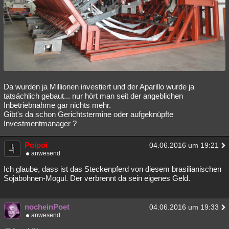
Besucht
Teilgenommen
Alle
Neue
Geschlossen
Lesenswert
Schlüsselwörter
Da wurden ja Millionen investiert und der Aparillo wurde ja
tatsächlich gebaut... nur hört man seit der angeblichen
Inbetriebnahme gar nichts mehr.
Gibt's da schon Gerichtstermine oder aufgeknüpfte
Investmentmanager ?
Poipoi
04.06.2016 um 19:21
anwesend
Ich glaube, dass ist das Steckenpferd von diesem brasilianischen
Sojabohnen-Mogul. Der verbrennt da sein eigenes Geld.
nocheinPoet
04.06.2016 um 19:33
anwesend