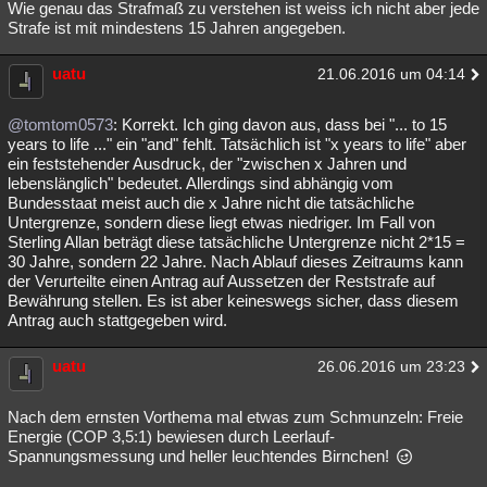
Wie genau das Strafmaß zu verstehen ist weiss ich nicht aber jede
Strafe ist mit mindestens 15 Jahren angegeben.
uatu
21.06.2016 um 04:14
@tomtom0573
: Korrekt. Ich ging davon aus, dass bei "... to 15
years to life ..." ein "and" fehlt. Tatsächlich ist "x years to life" aber
ein feststehender Ausdruck, der "zwischen x Jahren und
lebenslänglich" bedeutet. Allerdings sind abhängig vom
Bundesstaat meist auch die x Jahre nicht die tatsächliche
Untergrenze, sondern diese liegt etwas niedriger. Im Fall von
Sterling Allan beträgt diese tatsächliche Untergrenze nicht 2*15 =
30 Jahre, sondern 22 Jahre. Nach Ablauf dieses Zeitraums kann
der Verurteilte einen Antrag auf Aussetzen der Reststrafe auf
Bewährung stellen. Es ist aber keineswegs sicher, dass diesem
Antrag auch stattgegeben wird.
uatu
26.06.2016 um 23:23
Nach dem ernsten Vorthema mal etwas zum Schmunzeln: Freie
Energie (COP 3,5:1) bewiesen durch Leerlauf-
Spannungsmessung und heller leuchtendes Birnchen!