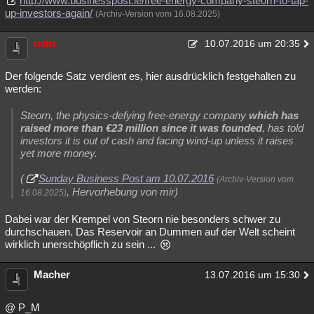
http://www.businesspost.ie/free-energy-company-steorn-to-tap-
up-investors-again/
(Archiv-Version vom 16.08.2025)
uatu
10.07.2016 um 20:35
Der folgende Satz verdient es, hier ausdrücklich festgehalten zu
werden:
Steorn, the physics-defying free-energy company
which has
raised more than €23 million since it was founded
, has told
investors it is out of cash and facing wind-up unless it raises
yet more money.
(
Sunday Business Post am 10.07.2016
(Archiv-Version vom
, Hervorhebung von mir)
16.08.2025)
Dabei war der Krempel von Steorn nie besonders schwer zu
durchschauen. Das Reservoir an Dummen auf der Welt scheint
wirklich unerschöpflich zu sein ...
Macher
13.07.2016 um 15:30
@ P_M