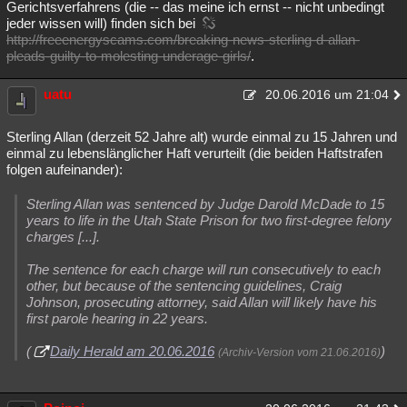
Gerichtsverfahrens (die -- das meine ich ernst -- nicht unbedingt
jeder wissen will) finden sich bei
http://freeenergyscams.com/breaking-news-sterling-d-allan-
pleads-guilty-to-molesting-underage-girls/
.
uatu
20.06.2016 um 21:04
Sterling Allan (derzeit 52 Jahre alt) wurde einmal zu 15 Jahren und
einmal zu lebenslänglicher Haft verurteilt (die beiden Haftstrafen
folgen aufeinander):
Sterling Allan was sentenced by Judge Darold McDade to 15
years to life in the Utah State Prison for two first-degree felony
charges [...].
The sentence for each charge will run consecutively to each
other, but because of the sentencing guidelines, Craig
Johnson, prosecuting attorney, said Allan will likely have his
first parole hearing in 22 years.
(
Daily Herald am 20.06.2016
)
(Archiv-Version vom 21.06.2016)