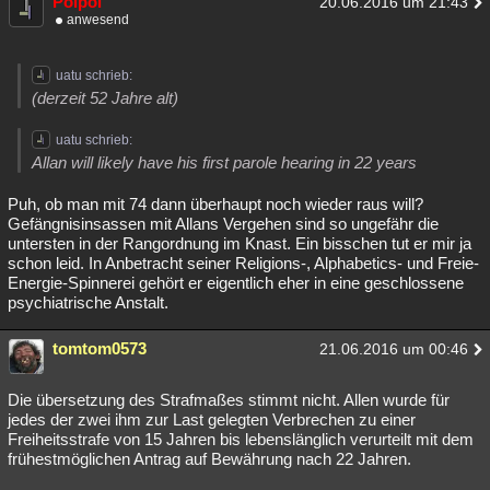
Poipoi
20.06.2016 um 21:43
anwesend
uatu schrieb:
(derzeit 52 Jahre alt)
uatu schrieb:
Allan will likely have his first parole hearing in 22 years
Puh, ob man mit 74 dann überhaupt noch wieder raus will?
Gefängnisinsassen mit Allans Vergehen sind so ungefähr die
untersten in der Rangordnung im Knast. Ein bisschen tut er mir ja
schon leid. In Anbetracht seiner Religions-, Alphabetics- und Freie-
Energie-Spinnerei gehört er eigentlich eher in eine geschlossene
psychiatrische Anstalt.
tomtom0573
21.06.2016 um 00:46
Die übersetzung des Strafmaßes stimmt nicht. Allen wurde für
jedes der zwei ihm zur Last gelegten Verbrechen zu einer
Freiheitsstrafe von 15 Jahren bis lebenslänglich verurteilt mit dem
frühestmöglichen Antrag auf Bewährung nach 22 Jahren.