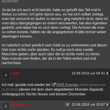
@JoschiX
Ja da bin ich auch echt betrübt, hatte so gehofft das Teil mal in
Aktion zu sehen. Ich gehe davon aus, es hat sich selber zerlegt,
man hat versucht es laufen zu lassen, ging natürlich nicht, dann ist
man dazu übergegangen es extern anzuwerfen, hat also irgendwo
gedreht, und dabei hat es sich dann zerlegt. Die Achsen die man
so sehen konnte, hätten nie die angegebenen Kräfte immer weiter
übertragen können.
Ist natürlich schon peinlich sein Geld so zu verbrennen und darum
hört man nichts mehr darüber. Es soll ja noch eine zweite
Maschine geben, aber auch über die ist nichts mehr zu hören.
Man müsste wen finden, der da in der Nähe wohnt und mal
nachschaut.
uatu
15.06.2016 um 04:41
Ich hab' gerade mal wieder bei
RAR Energia
(Archiv-Version vom
(denen mit dem oben abgebildeten Monster-Apparat)
31.05.2016)
vorbeigeguckt: Nichts Neues seit letztem Dezember.
peawe
15.06.2016 um 20:07