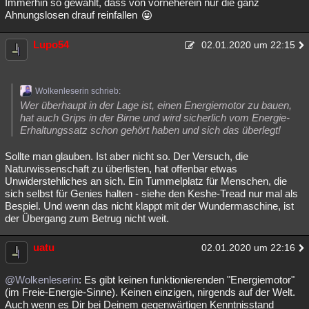
Immerhin so gewählt, dass von vorneherein nur die ganz
Ahnungslosen drauf reinfallen
Lupo54
02.01.2020 um 22:15
Wolkenleserin schrieb:
Wer überhaupt in der Lage ist, einen Energiemotor zu bauen,
hat auch Grips in der Birne und wird sicherlich vom Energie-
Erhaltungssatz schon gehört haben und sich das überlegt!
Sollte man glauben. Ist aber nicht so. Der Versuch, die
Naturwissenschaft zu überlisten, hat offenbar etwas
Unwiderstehliches an sich. Ein Tummelplatz für Menschen, die
sich selbst für Genies halten - siehe den Keshe-Tread nur mal als
Bespiel. Und wenn das nicht klappt mit der Wundermaschine, ist
der Übergang zum Betrug nicht weit.
uatu
02.01.2020 um 22:16
@Wolkenleserin
: Es gibt keinen funktionierenden "Energiemotor"
(im Freie-Energie-Sinne). Keinen einzigen, nirgends auf der Welt.
Auch wenn es Dir bei Deinem gegenwärtigen Kenntnisstand