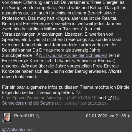
von dieser Erfahrung kann ich Dir versichern: "Freie Energie" ist
ein Sumpf von Inkompetenz, Geschwätz und Betrug. Das gilt fast
ausnahmslos, u.a. auch für einige in diesem Bereich aktive
Professoren. Das mag hart klingen, aber das ist die Realität.
Betrug mit Freie-Energie-Konzepten ist weltweit jedes Jahr ein
zwei- bis dreistelliges Millionen-"Business" (u.a. mit
Vorauszahlungen, Anzahlungen, Lizenzen, Einwerben von
Spenden, etc.). Das ist nicht erst neuerdings so, sondern lässt
sich über Jahrzehnte und Jahrhunderte zurückverfolgen. Als
Beispiel kannst Du Dir das mehr als zwanzig Jahre
zurückgehende
NET-Journal-Archiv der Schneiders
(ein in
Freie-Energie-Kreisen sehr bekanntes Schweizer Ehepaar)
ansehen.
Alle
dort über die Jahre vorgestellten Freie-Energie-
Konzepte haben sich als Unsinn oder Betrug erwiesen.
Nichts
davon funktioniert.
Für ein paar allgemeine Infos zu diesem Thema möchte ich Dir die
folgenden beiden Threads empfehlen:
https://power2world.net/viewtopic.php?f=17&t=102
und
Die
Schneiders und die Scams
.
(Archiv-Version vom 20.10.2019)
Peter0167
02.01.2020 um 21:38
@Wolkenleserin