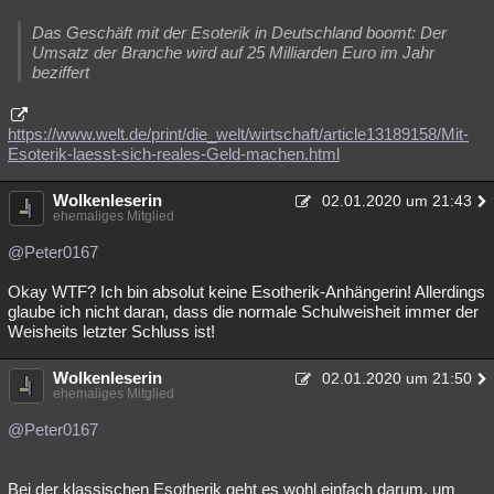
Das Geschäft mit der Esoterik in Deutschland boomt: Der
Umsatz der Branche wird auf 25 Milliarden Euro im Jahr
beziffert
https://www.welt.de/print/die_welt/wirtschaft/article13189158/Mit-
Esoterik-laesst-sich-reales-Geld-machen.html
Wolkenleserin
02.01.2020 um 21:43
ehemaliges Mitglied
@Peter0167
Okay WTF? Ich bin absolut keine Esotherik-Anhängerin! Allerdings
glaube ich nicht daran, dass die normale Schulweisheit immer der
Weisheits letzter Schluss ist!
Wolkenleserin
02.01.2020 um 21:50
ehemaliges Mitglied
@Peter0167
Bei der klassischen Esotherik geht es wohl einfach darum, um