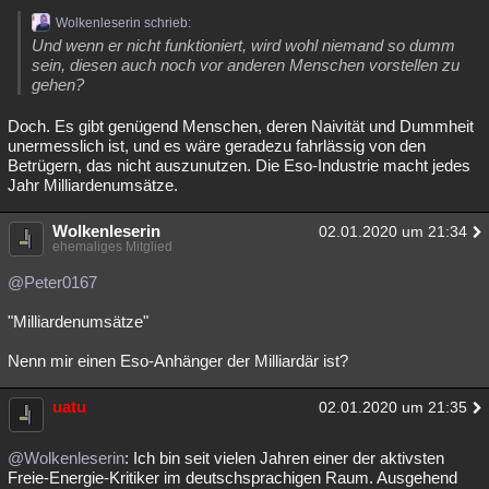
Besucht
Wolkenleserin schrieb:
Teilgenommen
Alle
Neue
Geschlossen
Und wenn er nicht funktioniert, wird wohl niemand so dumm
sein, diesen auch noch vor anderen Menschen vorstellen zu
Lesenswert
Schlüsselwörter
gehen?
Doch. Es gibt genügend Menschen, deren Naivität und Dummheit
unermesslich ist, und es wäre geradezu fahrlässig von den
Betrügern, das nicht auszunutzen. Die Eso-Industrie macht jedes
Jahr Milliardenumsätze.
Wolkenleserin
02.01.2020 um 21:34
ehemaliges Mitglied
@Peter0167
"Milliardenumsätze"
Nenn mir einen Eso-Anhänger der Milliardär ist?
uatu
02.01.2020 um 21:35
@Wolkenleserin
: Ich bin seit vielen Jahren einer der aktivsten
Freie-Energie-Kritiker im deutschsprachigen Raum. Ausgehend