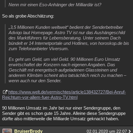
Nenn mir einen Eso-Anhänger der Milliardär ist?
So als grobe Abschätzung:
„3,5 Millionen Kunden weltweit“ bedient der Senderbetreiber
Adviqo laut Homepage. Astro TV ist nur das Aushängeschild
des Marktführers für Lebensberatung. Unter seinem Dach
bündelt er 14 Internetportale und Hotlines, von horoskop.de bis
zum Telefonanbieter Viversum.
Es geht um Geld, um viel Geld. 90 Millionen Euro Umsatz
erwirtschaftet der Konzern nach eigenen Angaben. Das
Geschäft mit energetisch aufgeladenen Glassteinen und
anderem Klimbim scheint also tatsächlich reich zu machen –
wenn auch nur den Sender.
https://www.welt.de/vermischtes/article138432727/Bei-Anruf-
Reichtum-vor-allem-fuer-Astro-TV.html
90 Millionen Umsatz im Jahr bei nur einer Sendergruppe, den
Sender gibt es schon gute 15 Jahre. Alleine diese Sendergruppe
dürfte also mittlerweile die Milliarde Umsatz geknackt haben.
BruiserBrody
02.01.2020 um 22:07