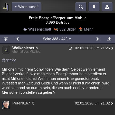
Wissenschaft
Bereiche
Freie Energie/Perpetuum Mobile
8.890 Beiträge
Echtzeit
Diskussionen
Blogs
Videos
Statistiken
Wissenschaft
332 Bilder
Mehr
Chat
Wiki
Neuigkeiten
Seite
388
/ 442
meine Rubriken
Wolkenleserin
02.01.2020 um 21:26
Menschen
Wissenschaft
Politik
Mystery
Kriminalfälle
ehemaliges Mitglied
Spiritualität
Verschwörungen
Technologie
Ufologie
@geeky
Millionen mit ihrem Schwindel? Wie das? Selbst wenn jemand
Natur
Umfragen
Unterhaltung
Bücher verkauft, wie man einen Energiemotor baut, verdient er
weitere Rubriken
nicht Millionen damit! Wenn man einen Energiemotor baut,
investiert man Zeit und Geld! Und wenn er nicht funktioniert, wird
Philosophie
Träume
Orte
Esoterik
Literatur
wohl niemand so dumm sein, diesen auch noch vor anderen
Menschen vorstellen zu gehen?
Astronomie
Helpdesk
Gruppen
Gaming
Filme
Peter0167
02.01.2020 um 21:32
Musik
Clash
Verbesserungen
Allmystery
English
Übersichten