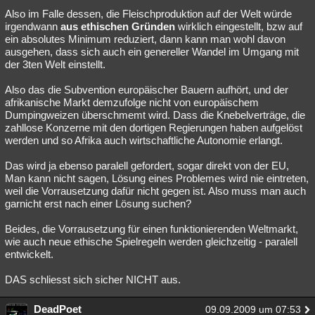
Also im Falle dessen, die Fleischproduktion auf der Welt würde
Besucht
Teilgenommen
Alle
Neue
Geschlossen
irgendwann
aus ethischen Gründen
wirklich eingestellt, bzw auf
ein absolutes Minimum reduziert, dann kann man wohl davon
Lesenswert
Schlüsselwörter
ausgehen, dass sich auch ein genereller Wandel im Umgang mit
der 3ten Welt einstellt.
Also das die Subvention europäischer Bauern aufhört, und der
afrikanische Markt demzufolge nicht von europäischem
Dumpingweizen überschmemt wird. Dass die Knebelverträge, die
zahllose Konzerne mit den dortigen Regierungen haben aufgelöst
werden und so Afrika auch wirtschaftliche Autonomie erlangt.
Das wird ja ebenso paralell gefordert, sogar direkt von der EU,
Man kann nicht sagen, Lösung eines Problemes wird nie eintreten,
weil die Vorrausetzung dafür nicht gegen ist. Also muss man auch
garnicht erst nach einer Lösung suchen?
Beides, die Vorrausetzung für einen funktionierenden Weltmarkt,
wie auch neue ethische Spielregeln werden gleichzeitig - paralell
entwickelt.
DAS schliesst sich sicher NICHT aus.
DeadPoet
09.09.2009 um 07:53