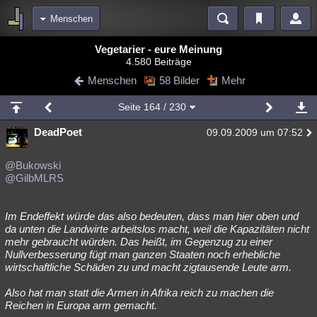
Menschen
Bereiche
Vegetarier - eure Meinung
4.580 Beiträge
Echtzeit
Diskussionen
Blogs
Videos
Statistiken
Menschen
58 Bilder
Mehr
Chat
Wiki
Neuigkeiten
Seite
164
/ 230
meine Rubriken
DeadPoet
09.09.2009 um 07:52
Menschen
Wissenschaft
Politik
Mystery
Kriminalfälle
Spiritualität
Verschwörungen
Technologie
Ufologie
@Bukowski
@GilbMLRS
Natur
Umfragen
Unterhaltung
weitere Rubriken
Im Endeffekt würde das also bedeuten, dass man hier oben und
da unten die Landwirte arbeitslos macht, weil die Kapazitäten nicht
Philosophie
Träume
Orte
Esoterik
Literatur
mehr gebraucht würden. Das heißt, im Gegenzug zu einer
Nullverbesserung fügt man ganzen Staaten noch erhebliche
Astronomie
Helpdesk
Gruppen
Gaming
Filme
wirtschaftliche Schäden zu und macht zigtausende Leute arm.
Musik
Clash
Verbesserungen
Allmystery
English
Also hat man statt die Armen in Afrika reich zu machen die
Reichen in Europa arm gemacht.
Übersichten