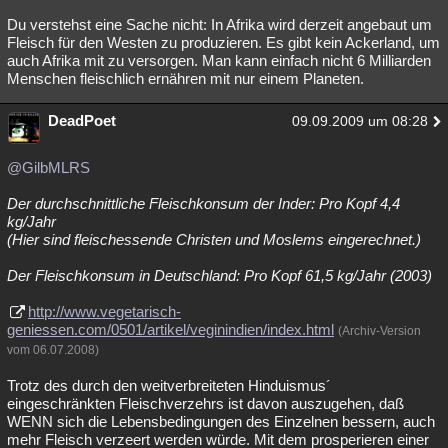
Du verstehst eine Sache nicht: In Afrika wird derzeit angebaut um
Fleisch für den Westen zu produzieren. Es gibt kein Ackerland, um
auch Afrika mit zu versorgen. Man kann einfach nicht 6 Milliarden
Menschen fleischlich ernähren mit nur einem Planeten.
DeadPoet
09.09.2009 um 08:28
@GilbMLRS
Der durchschnittliche Fleischkonsum der Inder: Pro Kopf 4,4
kg/Jahr
(Hier sind fleischessende Christen und Moslems eingerechnet.)
Der Fleischkonsum in Deutschland: Pro Kopf 61,5 kg/Jahr (2003)
http://www.vegetarisch-
geniessen.com/0501/artikel/veginindien/index.html
(Archiv-Version
vom 06.07.2008)
Trotz des durch den weitverbreiteten Hinduismus´
eingeschränkten Fleischverzehrs ist davon auszugehen, daß
WENN sich die Lebensbedingungen des Einzelnen bessern, auch
mehr Fleisch verzeert werden würde. Mit dem prosperieren einer