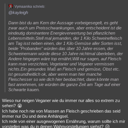
Vymaanika schrieb:
@kayleigh
Dann bist du am Kern der Aussage vorbeigesegelt, es geht
zwar auch um Preisschwankungen, aber entscheident ist die
eindeutig dominantere Energieverwertung bei pflanzlichen
Lebensmitteln.Stell mal jemanden, der 1 Kilo Schweinefleisch
am Tag isst neben einen, der 1 Kilo Gemüse aller Sorten isst,
beide "Probanden" würden das über 10 Jahre essen, der
Schweinemann würde diese 10 Jahre nichtmal überleben, der
Andere hingegen wäre top ernährt.Will nur sagen, auf Fleisch
kann man verzichten, Vegetarier und Veganer vermissen
nichts.Ein gesundes Maß an Fleisch und gemüse, Obst etc.
ist gesundheitlich ok, aber wenn man hier manche
Fleischesser so wie dich hier beobachtet, dann könnte man
fast annehmen, sie würden die ganze Zeit am Tage auf einer
Schwarte kauen.
Wieso nur neigen Veganer wie du immer nur alles so extrem zu
sehen?
Ich habe noch nie von Massen an Fleisch geschrieben das seid
immer nur Du und deine Anhängsel.
Ich rede von einer ausgewogenen Ernährung, warum sollte ich mir
vorstellen was du in deinen Wahnvorstellungen siehst?