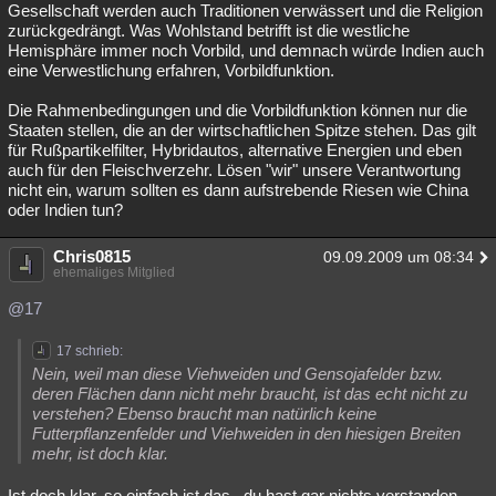
Gesellschaft werden auch Traditionen verwässert und die Religion
zurückgedrängt. Was Wohlstand betrifft ist die westliche
Hemisphäre immer noch Vorbild, und demnach würde Indien auch
eine Verwestlichung erfahren, Vorbildfunktion.
Die Rahmenbedingungen und die Vorbildfunktion können nur die
Staaten stellen, die an der wirtschaftlichen Spitze stehen. Das gilt
für Rußpartikelfilter, Hybridautos, alternative Energien und eben
auch für den Fleischverzehr. Lösen "wir" unsere Verantwortung
nicht ein, warum sollten es dann aufstrebende Riesen wie China
oder Indien tun?
Chris0815
09.09.2009 um 08:34
ehemaliges Mitglied
@17
17 schrieb:
Nein, weil man diese Viehweiden und Gensojafelder bzw.
deren Flächen dann nicht mehr braucht, ist das echt nicht zu
verstehen? Ebenso braucht man natürlich keine
Futterpflanzenfelder und Viehweiden in den hiesigen Breiten
mehr, ist doch klar.
Ist doch klar, so einfach ist das...du hast gar nichts verstanden,