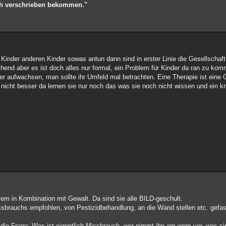
lich verschrieben bekommen."
 Kinder anderen Kinder sowas antun dann sind in erster Linie die Gesellscha
hend aber es ist doch alles nur formal, ein Problem für Kinder da ran zu komm
r aufwachsen, man sollte ihr Umfeld mal betrachten. Eine Therapie ist eine
icht besser da lernen sie nur noch das was sie noch nicht wissen und ein krim
lem in Kombination mit Gewalt. Da sind sie alle BILD-geschult.
ssbrauchs empfohlen, von Pestizidbehandlung, an die Wand stellen etc. gefase
 die Frage: Was ist eigentlich Missbrauch, wer nimmt ihn am wem vor, was si