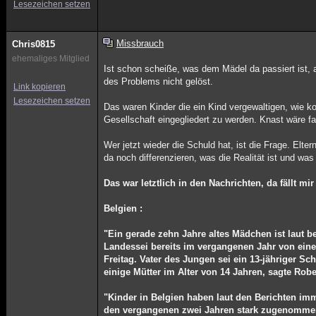
Lesezeichen setzen
Missbrauch
Chris0815
ehemaliges Mitglied
Ist schon scheiße, was dem Mädel da passiert ist, 
des Problems nicht gelöst.
Link kopieren
Lesezeichen setzen
Das waren Kinder die ein Kind vergewaltigen, wie k
Gesellschaft eingegliedert zu werden. Knast wäre f
Wer jetzt wieder die Schuld hat, ist die Frage. Elt
da noch differenzieren, was die Realität ist und wa
Das war letztlich in den Nachrichten, da fällt mir
Belgien :
"Ein gerade zehn Jahre altes Mädchen ist laut 
Landessei bereits im vergangenen Jahr von ei
Freitag. Vater des Jungen sei ein 13-jähriger Sch
einige Mütter im Alter von 14 Jahren, sagte Robe
"Kinder in Belgien haben laut den Berichten im
den vergangenen zwei Jahren stark zugenommen