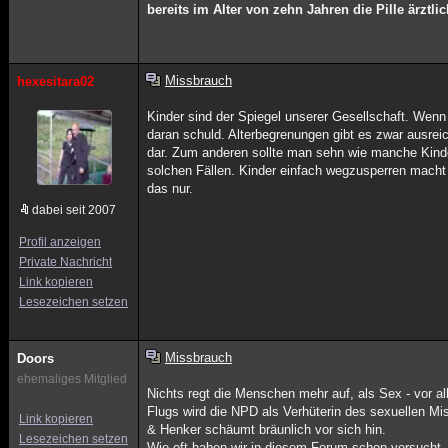
bereits im Alter von zehn Jahren die Pille ärzt
Missbrauch
hexesitara02
Kinder sind der Spiegel unserer Gesellschaft. Wenn
daran schuld. Alterbegrenungen gibt es zwar ausreic
dar. Zum anderen sollte man sehn wie manche Kinde
solchen Fällen. Kinder einfach wegzusperren macht n
das nur.
dabei seit 2007
Profil anzeigen
Private Nachricht
Link kopieren
Lesezeichen setzen
Missbrauch
Doors
ehemaliges Mitglied
Nichts regt die Menschen mehr auf, als Sex - vor al
Flugs wird die NPD als Verhüterin des sexuellen Mi
Link kopieren
& Henker schäumt bräunlich vor sich hin.
Lesezeichen setzen
Wie oft haben wir in diesem Forum schon versucht,