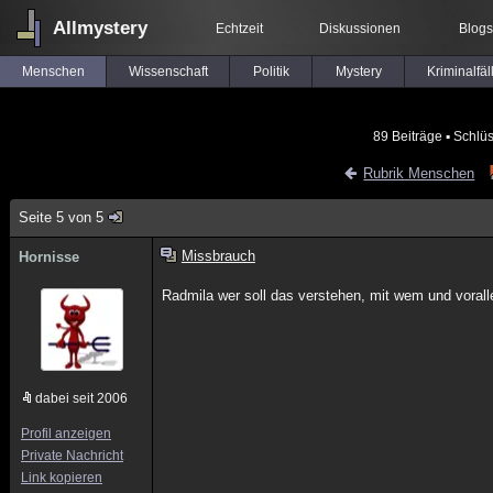
Allmystery
Echtzeit
Diskussionen
Blogs
Menschen
Wissenschaft
Politik
Mystery
Kriminalfäl
89 Beiträge
▪ Schlüs
Rubrik Menschen
Seite 5 von 5
Missbrauch
Hornisse
Radmila wer soll das verstehen, mit wem und voral
dabei seit 2006
Profil anzeigen
Private Nachricht
Link kopieren