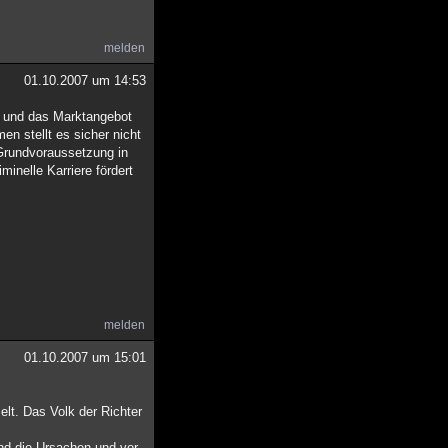
melden
01.10.2007 um 14:53
ft und das Marktangebot
en stellt es sicher nicht
 Grundvoraussetzung in
inelle Karriere fördert
melden
01.10.2007 um 15:01
lt. Das Volk der Richter
nd die Ursachen und vor