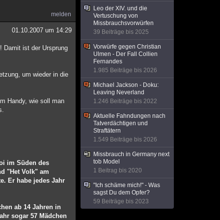
Leo der XIV. und die
melden
Vertuschung von
Missbrauchsvorwürfen
01.10.2007 um 14:29
39 Beiträge bis 2025
Vorwürfe gegen Christian
! Damit ist der Ursprung
Ulmen - Der Fall Collien
Fernandes
1.985 Beiträge bis 2026
etzung, um wieder in die
Michael Jackson - Doku:
Leaving Neverland
rem Handy, wie soll man
1.246 Beiträge bis 2022
s.
Aktuelle Fahndungen nach
Tatverdächtigen und
Straftätern
1.549 Beiträge bis 2026
Missbrauch in Germany next
tob Model
roi im Süden des
1 Beitrag bis 2020
nd "Het Volk" am
te. Er habe jedes Jahr
"Ich schäme mich!" - Was
sagst Du dem Opfer?
59 Beiträge bis 2023
chen ab 14 Jahren in
Jahr sogar 57 Mädchen