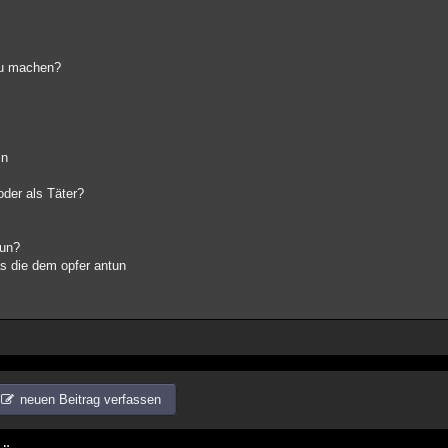
zu machen?
in
oder als Täter?
tun?
as die dem opfer antun
neuen Beitrag verfassen