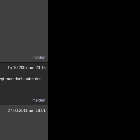
melden
15.10.2007 um 23:15
egt man doch satte drei
melden
27.03.2011 um 18:01