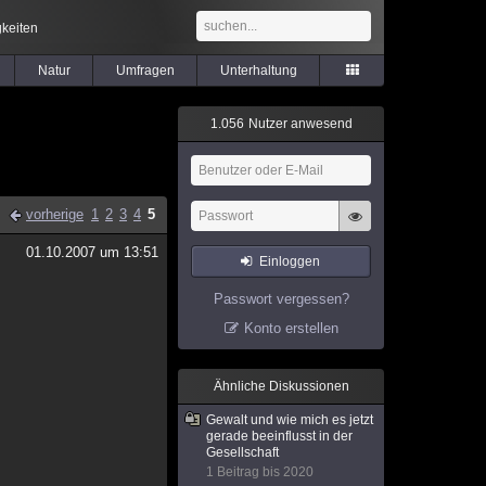
keiten
Natur
Umfragen
Unterhaltung
1
.
0
5
6
Nutzer anwesend
vorherige
1
2
3
4
5
01.10.2007 um 13:51
Einloggen
Passwort vergessen?
Konto erstellen
Ähnliche Diskussionen
Gewalt und wie mich es jetzt
gerade beeinflusst in der
Gesellschaft
1 Beitrag bis 2020