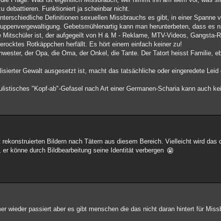
u debattieren. Funktioniert ja scheinbar nicht.
nterschiedliche Definitionen sexuellen Missbrauchs es gibt, in einer Spanne 
ruppenvergewaltigung. Gebetsmühlenartig kann man herunterbeten, dass es ni
e Mitschüler ist, der aufgegeilt von H & M - Reklame, MTV-Videos, Gangsta-
berocktes Rotkäppchen herfällt. Es hört einem einfach keiner zu!
hwester, der Opa, die Oma, der Onkel, die Tante. Der Tatort heisst Familie, 
sierter Gewalt ausgesetzt ist, macht das tatsächliche oder eingeredete Leid 
populistisches "Kopf-ab"-Gefasel nach Art einer Germanen-Scharia kann auch ke
rekonstruierten Bildern nach Tätern aus diesem Bereich. Vielleicht wird das d
t, er könne durch Bildbearbeitung seine Identität verbergen
 wieder passiert aber es gibt menschen die das nicht daran hintert für Mis