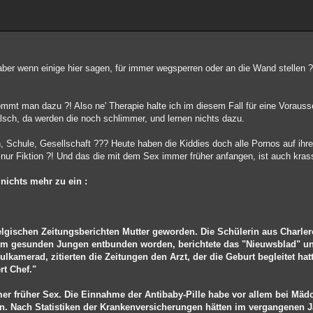
aber wenn einige hier sagen, für immer wegsperren oder an die Wand stellen ?
ommt man dazu ?! Also ne' Therapie halte ich im diesem Fall für eine Vorauss
alsch, da werden die noch schlimmer, und lernen nichts dazu.
ern, Schule, Gesellschaft ??? Heute haben die Kiddies doch alle Pornos auf ih
s nur Fiktion ?! Und das die mit dem Sex immer früher anfangen, ist auch kras
 nichts mehr zu ein :
belgischen Zeitungsberichten Mutter geworden. Die Schülerin aus Charle
nem gesunden Jungen entbunden worden, berichtete das "Nieuwsblad" u
ulkamerad, zitierten die Zeitungen den Arzt, der die Geburt begleitet hat
rt Chef."
mer früher Sex. Die Einnahme der Antibaby-Pille habe vor allem bei Mäd
. Nach Statistiken der Krankenversicherungen hätten im vergangenen 