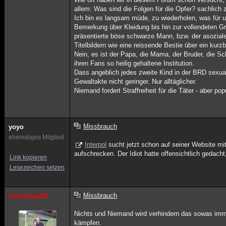
allem: Was sind die Folgen für die Opfer? sachlich z
Ich bin es langsam müde, zu wiederholen, was für u
Bemerkung über Kleidung bis hin zur vollendeten G
präsentierte böse schwarze Mann, bzw. der asozial
Titelbildern wie eine reissende Bestie über ein kurz
Nein, es ist der Papa, die Mama, der Bruder, die Sc
ihren Fans so heilig gehaltene Institution.
Dass angeblich jedes zweite Kind in der BRD sexuali
Gewaltakte nicht geringer. Nur alltäglicher.
Niemand fordert Straffreiheit für die Täter - aber 
Missbrauch
yoyo
ehemaliges Mitglied
Interpol
sucht jetzt schon auf seiner Website mit 
aufschrecken. Der Idiot hatte offensichtlich gedach
Link kopieren
Lesezeichen setzen
Missbrauch
hexesitara02
Nichts und Niemand wird verhindern das sowas immer
kämpfen.