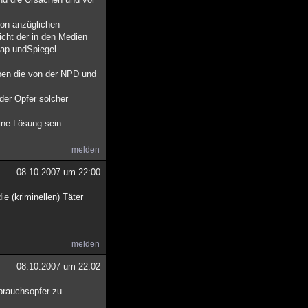
von anzüglichen
cht der in den Medien
Rap undSpiegel-
eben die von der NPD und
der Opfer solcher
ine Lösung sein.
melden
08.10.2007 um 22:00
ie (kriminellen) Täter
melden
08.10.2007 um 22:02
sbrauchsopfer zu