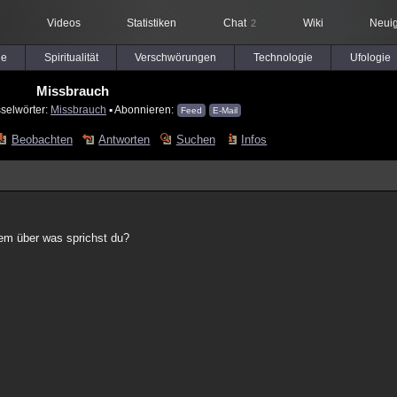
Videos
Statistiken
Chat
Wiki
Neuig
2
le
Spiritualität
Verschwörungen
Technologie
Ufologie
Missbrauch
selwörter:
Missbrauch
▪ Abonnieren:
Feed
E-Mail
Beobachten
Antworten
Suchen
Infos
lem über was sprichst du?