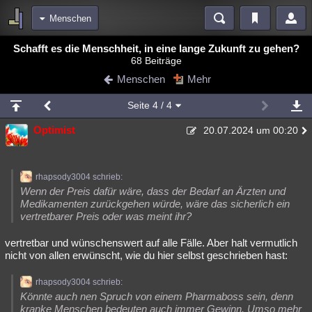
Menschen
Bereiche
Schafft es die Menschheit, in eine lange Zukunft zu gehen?
68 Beiträge
Echtzeit
Diskussionen
Blogs
Videos
Statistiken
Menschen
Mehr
Chat
Wiki
Neuigkeiten
Seite
4
/ 4
meine Rubriken
Optimist
20.07.2024 um 00:20
Menschen
Wissenschaft
Politik
Mystery
Kriminalfälle
Spiritualität
Verschwörungen
Technologie
Ufologie
rhapsody3004 schrieb:
Natur
Umfragen
Unterhaltung
Wenn der Preis dafür wäre, dass der Bedarf an Ärzten und
Medikamenten zurückgehen würde, wäre das sicherlich ein
weitere Rubriken
vertretbarer Preis oder was meint ihr?
Philosophie
Träume
Orte
Esoterik
Literatur
vertretbar und wünschenswert auf alle Fälle. Aber halt vermutlich
nicht von allen erwünscht, wie du hier selbst geschrieben hast:
Astronomie
Helpdesk
Gruppen
Gaming
Filme
rhapsody3004 schrieb:
Musik
Clash
Verbesserungen
Allmystery
English
Könnte auch nen Spruch von einem Pharmaboss sein, denn
Übersichten
kranke Menschen bedeuten auch immer Gewinn. Umso mehr