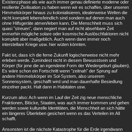
Existenzphase als wie auch immer genau definierte moderne oder
resiliente Zivilisation zu haben wenn wir es schaffen, über unseren
Himmelskörper hinaus zu kolonialisieren, idealerweise Welten die
nicht komplett lebensfeindlich sind sondern auf denen man auch
ohne Hilfsgeräte atmen/leben kann. Die Menschheit muss sich
quasi "streuen", dann negiert man auf nicht absehbare Zeit
immerhin mögliche solare oder kosmische Auslöschfaktoren nicht
komplett aber maßgeblich. Auch wenn dann immer noch
interstellare Kriege usw. hier wüten könnten.
Fakt ist, dass ich die ferne Zukunft logischerweise nicht mehr
erleben werde. Zumindest nicht in diesem Bewusstsein und
Körper (für jene die an irgendeine Form der Wiedergeburt glauben).
Es wäre schon ein Fortschritt wenn "zeitnah" der Sprung auf
andere Himmelskörper im Sol-System, also unserem
Sonnensystem, geschafft wird und man dauerhafte Besiedlung
einzelner packt. Halt dann in Habitaten usw.
Kurzum also: Ach wenn im Lauf der Zeit zig neue menschliche
Fraktionen, Blöcke, Staaten, was auch immer kommen und gehen
werden sowie kulturelle Identitäten, die Menschheit an sich hätte
ein längeres Überleben gesichert wenn es das Verteilen im All
schafft.
Ansonsten ist die nächste Katastrophe für die Erde irgendwann