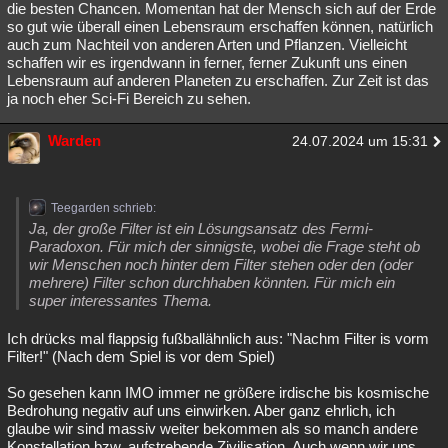
die besten Chancen. Momentan hat der Mensch sich auf der Erde
so gut wie überall einen Lebensraum erschaffen können, natürlich
auch zum Nachteil von anderen Arten und Pflanzen. Vielleicht
schaffen wir es irgendwann in ferner, ferner Zukunft uns einen
Lebensraum auf anderen Planeten zu erschaffen. Zur Zeit ist das
ja noch eher Sci-Fi Bereich zu sehen.
Warden
24.07.2024 um 15:31
Teegarden schrieb:
Ja, der große Filter ist ein Lösungsansatz des Fermi-
Paradoxon. Für mich der sinnigste, wobei die Frage steht ob
wir Menschen noch hinter dem Filter stehen oder den (oder
mehrere) Filter schon durchhaben könnten. Für mich ein
super interessantes Thema.
Ich drücks mal flappsig fußballähnlich aus: "Nachm Filter is vorm
Filter!" (Nach dem Spiel is vor dem Spiel)
So gesehen kann IMO immer ne größere irdische bis kosmische
Bedrohung negativ auf uns einwirken. Aber ganz ehrlich, ich
glaube wir sind massiv weiter bekommen als so manch andere
Konstellation bzw. aufstrebende Zivilisation. Auch wenn wir uns