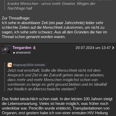
kranke Menschen - umso mehr Gewinn. Wegen der
Besucht
Teilgenommen
Alle
Neue
Geschlossen
Nachfrage halt
Lesenswert
Schlüsselwörter
Zur Threadfrage:
Ich sehe in absehbarer Zeit (ein paar Jahrzehnte) leider sehr
schlechte Zeiten auf die Menschheit zukommen, um nicht zu
sagen, ich sehe sehr schwarz. Aus all den Gründen die hier im
Thread schon genannt worden waren.
Teegarden
20.07.2024 um 13:47
anwesend
rhapsody3004 schrieb:
Jetzt mal ernsthaft; Sollte die Menschheit nicht mit dem
Anspruch und Ziel in die Zukunft gehen daran zu arbeiten,
dass mehr und mehr Menschen möglichst schon von
vornherein so lange es geht gesund bleiben und im Idealfall
nur friedlich an Altersschwäche sterben?
Das findet tatsächlich schon statt. In den letzten 100 Jahren steigt
die Lebenserwartung. Vieles ist heute möglich, was früher noch
undenkbar war. Penicillin wurde entdeckt, Transplantationen von
Organen, erst gestern habe ich von einer erneuten HIV Heilung