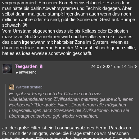
vorprogrammiert. Ein neuer Kometeneinschlag etc. Es sei denn
man hätte bis dahin Abwehrsysteme und Technik dagegen. Aber
selbst dann, mal ganz stumpf: Irgendwann auch wenn das noch
millionen Jahre oder so sind, gibt die Sonne den Geist auf. Pumpe
schwach
Vom Umstand abgesehen dass sie bis Kollaps oder Explosion
massiv an Größe zunehmen wird und hier alles verkokelt war es
das dann irgendwann mit habitabler Zone im System. Wenn es
dann irgendeine moderne Form der Menschheit noch geben sollte,
hat es es idealerweise sonstwohin geschafft.
Teegarden
24.07.2024 um 14:15
anwesend
Warden schrieb:
Es gibt zur Frage nach der Chance nach bzw.
Überlebensdauer von Zivilisationen mitunter, glaube ich, einen
Fachbegriff: "Der große Filter". Drumherum alle möglichen
Fragestellungen nach Szenarien die Zivilisationen, wenn sie
überhaupt entstehen, ggf. wieder vernichten.
Ja, der große Filter ist ein Lösungsansatz des Fermi-Paradoxon.
Für mich der sinnigste, wobei die Frage steht ob wir Menschen
noch hinter dem Filter stehen oder den (oder mehrere) Filter schon