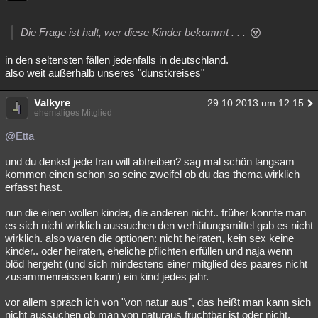
Besucht
Teilgenommen
Alle
Neue
Geschlossen
Die Frage ist halt, wer diese Kinder bekommt . . .
Lesenswert
Schlüsselwörter
in den seltensten fällen jedenfalls in deutschland.
also weit außerhalb unseres "dunstkreises"
Valkyre
29.10.2013 um 12:15
ehemaliges Mitglied
@Etta
und du denkst jede frau will abtreiben? sag mal schön langsam
kommen einen schon so seine zweifel ob du das thema wirklich
erfasst hast.
nun die einen wollen kinder, die anderen nicht.. früher konnte man
es sich nicht wirklich aussuchen den verhütungsmittel gab es nicht
wirklich. also waren die optionen: nicht heiraten, kein sex keine
kinder.. oder heiraten, eheliche pflichten erfüllen und naja wenn
blöd hergeht (und sich mindestens einer mitglied des paares nicht
zusammenreissen kann) ein kind jedes jahr.
vor allem sprach ich von "von natur aus", das heißt man kann sich
nicht aussuchen ob man von naturaus fruchtbar ist oder nicht.