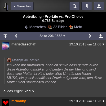
Menschen
Bereiche
Abtreibung - Pro-Life vs. Pro-Choice
6.785 Beiträge
Echtzeit
Diskussionen
Blogs
Videos
Statistiken
Menschen
32 Bilder
Mehr
Chat
Wiki
Neuigkeiten
2
Seite
206
/ 332
meine Rubriken
mariedasschaf
29.10.2013 um 11:08
Menschen
Wissenschaft
Politik
Mystery
Kriminalfälle
Spiritualität
Verschwörungen
Technologie
Ufologie
cassiopeia88 schrieb:
Natur
Umfragen
Unterhaltung
Ich kann nur mutmaßen, aber ich denke dass gerade durch
diese Abtreibungskritiker und Leuten die der Meinung sind,
weitere Rubriken
dass eine Mutter ihr Kind unter allen Umständen lieben
MUSS, ein gesellschaftlicher Druck aufgebaut wird, den diese
Philosophie
Träume
Orte
Esoterik
Literatur
Mütter nicht standhalten können.
Astronomie
Helpdesk
Gruppen
Gaming
Filme
Ja, das ergibt Sinn! :/
Musik
Clash
Verbesserungen
Allmystery
English
mrhanky
29.10.2013 um 11:23
Übersichten