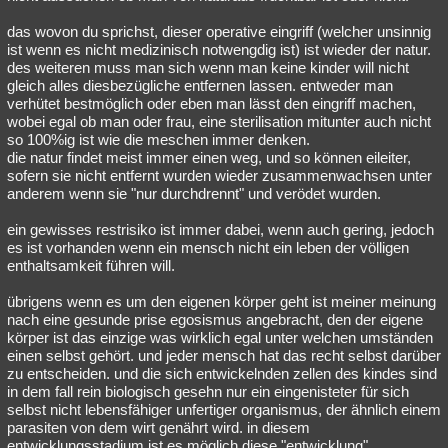
das wovon du sprichst, dieser operative eingriff (welcher unsinnig
ist wenn es nicht medizinisch notwengdig ist) ist wieder der natur.
des weiteren muss man sich wenn man keine kinder will nicht
gleich alles diesbezügliche entfernen lassen. entweder man
verhütet bestmöglich oder eben man lässt den eingriff machen,
wobei egal ob man oder frau, eine sterilisation mitunter auch nicht
so 100%ig ist wie die meschen immer denken.
die natur findet meist immer einen weg, und so können eileiter,
sofern sie nicht entfernt wurden wieder zusammenwachsen unter
anderem wenn sie "nur durchdrennt" und verödet wurden.
ein gewisses restrisiko ist immer dabei, wenn auch gering, jedoch
es ist vorhanden wenn ein mensch nicht ein leben der völligen
enthaltsamkeit führen will.
übrigens wenn es um den eigenen körper geht ist meiner meinung
nach eine gesunde prise egosismus angebracht, den der eigene
körper ist das einzige was wirklich egal unter welchen umständen
einen selbst gehört. und jeder mensch hat das recht selbst darüber
zu entscheiden. und die sich entwickelnden zellen des kindes sind
in dem fall rein biologisch gesehn nur ein eingenisteter für sich
selbst nicht lebensfähiger unfertiger organismus, der ähnlich einem
parasiten von dem wirt genährt wird. in diesem
entwicklungsstadium ist es möglich diese "entwicklung"