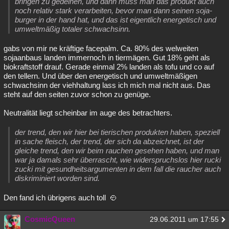
bringen zu gedeihen, und dann muss man das produkt auch
noch relativ stark verarbeiten, bevor man dann seinen soja-
burger in der hand hat, und das ist eigentlich energetisch und
umweltmäßig totaler schwachsinn.
gabs von mir ne kräftige facepalm. Ca. 80% des welweiten
sojaanbaus landen immernoch in tiermägen. Gut 18% geht als
biokraftstoff drauf. Gerade einmal 2% landen als tofu und co auf
den tellern. Und über den energetisch und umweltmäßigen
schwachsinn der viehhaltung lass ich mich mal nicht aus. Das
steht auf den seiten zuvor schon zu genüge.
Neutralität liegt scheinbar im auge des betrachters.
der trend, den wir hier bei tierischen produkten haben, speziell
in sache fleisch, der trend, der sich da abzeichnet, ist der
gleiche trend, den wir beim rauchen gesehen haben, und man
war ja damals sehr überrascht, wie widerspruchslos hier rucki
zucki mit gesundheitsargumenten in dem fall die raucher auch
diskriminiert worden sind.
Den fand ich übrigens auch toll
CosmicQueen
29.06.2011 um 17:55