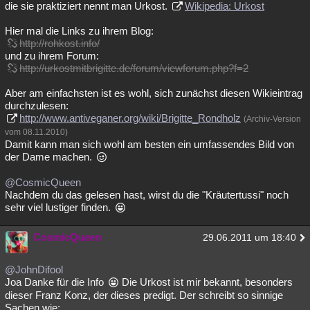
die sie praktiziert nennt man Urkost.
Wikipedia: Urkost
Hier mal die Links zu ihrem Blog:
http://rohkost.info/
und zu ihrem Forum:
http://urkostmitbrigitte.de/forum/viewforum.php?f=2
Aber am einfachsten ist es wohl, sich zunächst diesen Wikieintrag
durchzulesen:
http://www.antiveganer.org/wiki/Brigitte_Rondholz
(Archiv-Version
vom 08.11.2010)
Damit kann man sich wohl am besten ein umfassendes Bild von
der Dame machen.
@CosmicQueen
Nachdem du das gelesen hast, wirst du die "Kräutertussi" noch
sehr viel lustiger finden.
CosmicQueen
29.06.2011 um 18:40
@JohnDifool
Joa Danke für die Info
Die Urkost ist mir bekannt, besonders
dieser Franz Konz, der dieses predigt. Der schreibt so sinnige
Sachen wie: