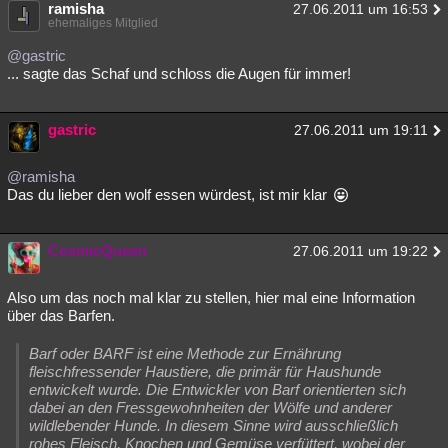
ramisha
27.06.2011 um 16:53
Besucht
Teilgenommen
Alle
Neue
Geschlossen
ehemaliges Mitglied
@gastric
Lesenswert
Schlüsselwörter
... sagte das Schaf und schloss die Augen für immer!
gastric
27.06.2011 um 19:11
@ramisha
Das du lieber den wolf essen würdest, ist mir klar
CosmicQueen
27.06.2011 um 19:22
Also um das noch mal klar zu stellen, hier mal eine Information
über das Barfen.
Barf oder BARF ist eine Methode zur Ernährung
fleischfressender Haustiere, die primär für Haushunde
entwickelt wurde. Die Entwickler von Barf orientierten sich
dabei an den Fressgewohnheiten der Wölfe und anderer
wildlebender Hunde. In diesem Sinne wird ausschließlich
rohes Fleisch, Knochen und Gemüse verfüttert, wobei der