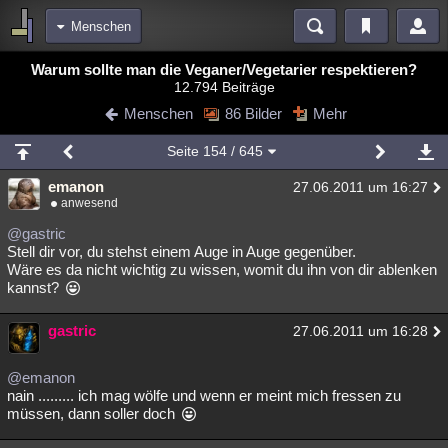
Menschen
Bereiche
Warum sollte man die Veganer/Vegetarier respektieren?
12.794 Beiträge
Echtzeit
Diskussionen
Blogs
Videos
Statistiken
Menschen
86 Bilder
Mehr
Chat
Wiki
Neuigkeiten
2
Seite
154
/ 645
meine Rubriken
emanon
27.06.2011 um 16:27
Menschen
Wissenschaft
Politik
Mystery
Kriminalfälle
anwesend
Spiritualität
Verschwörungen
Technologie
Ufologie
@gastric
Stell dir vor, du stehst einem Auge in Auge gegenüber.
Wäre es da nicht wichtig zu wissen, womit du ihn von dir ablenken
Natur
Umfragen
Unterhaltung
kannst?
weitere Rubriken
gastric
Philosophie
Träume
Orte
Esoterik
Literatur
27.06.2011 um 16:28
Astronomie
Helpdesk
Gruppen
Gaming
Filme
@emanon
nain ......... ich mag wölfe und wenn er meint mich fressen zu
Musik
Clash
Verbesserungen
Allmystery
English
müssen, dann soller doch
Übersichten