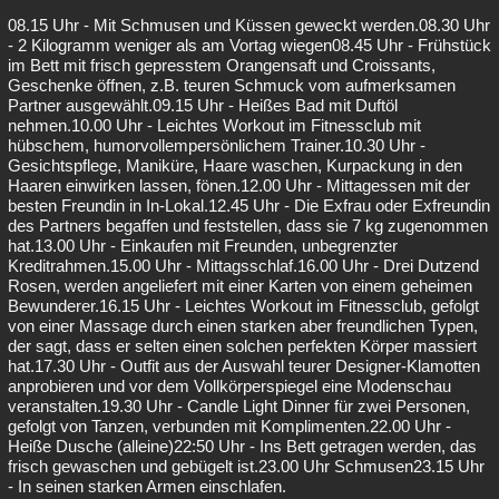
08.15 Uhr - Mit Schmusen und Küssen geweckt werden.08.30 Uhr
- 2 Kilogramm weniger als am Vortag wiegen08.45 Uhr - Frühstück
im Bett mit frisch gepresstem Orangensaft und Croissants,
Geschenke öffnen, z.B. teuren Schmuck vom aufmerksamen
Partner ausgewählt.09.15 Uhr - Heißes Bad mit Duftöl
nehmen.10.00 Uhr - Leichtes Workout im Fitnessclub mit
hübschem, humorvollempersönlichem Trainer.10.30 Uhr -
Gesichtspflege, Maniküre, Haare waschen, Kurpackung in den
Haaren einwirken lassen, fönen.12.00 Uhr - Mittagessen mit der
besten Freundin in In-Lokal.12.45 Uhr - Die Exfrau oder Exfreundin
des Partners begaffen und feststellen, dass sie 7 kg zugenommen
hat.13.00 Uhr - Einkaufen mit Freunden, unbegrenzter
Kreditrahmen.15.00 Uhr - Mittagsschlaf.16.00 Uhr - Drei Dutzend
Rosen, werden angeliefert mit einer Karten von einem geheimen
Bewunderer.16.15 Uhr - Leichtes Workout im Fitnessclub, gefolgt
von einer Massage durch einen starken aber freundlichen Typen,
der sagt, dass er selten einen solchen perfekten Körper massiert
hat.17.30 Uhr - Outfit aus der Auswahl teurer Designer-Klamotten
anprobieren und vor dem Vollkörperspiegel eine Modenschau
veranstalten.19.30 Uhr - Candle Light Dinner für zwei Personen,
gefolgt von Tanzen, verbunden mit Komplimenten.22.00 Uhr -
Heiße Dusche (alleine)22:50 Uhr - Ins Bett getragen werden, das
frisch gewaschen und gebügelt ist.23.00 Uhr Schmusen23.15 Uhr
- In seinen starken Armen einschlafen.