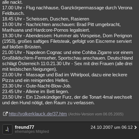
alle nackt.
17.00 Uhr - Flug nachhause, Ganzkörpermassage durch Verona
Feldbusch.
18.45 Uhr - Scheissen, Duschen, Rasieren
19.00 Uhr - Nachrichten anschauen: Brad Pitt umgebracht,
Marihuana und Hardcore-Pornos legalisiert.
19.30 Uhr - Abendessen: Hummer als Vorspeise, Dom Perignon
(1953), großes saftiges Filetsteak, gefolgt von Eiscreme serviert
auf bloßen Brüsten.
21.00 Uhr - Napoleon Cognac und eine Cohiba Zigarre vor einem
Großbildschirm-Fernseher, Sportschau anschauen. Deutschland
schlägt Österreich 11:0.21.30 Uhr - Sex mit drei Frauen (alle drei
mit lesbischen Neigungen).
23.00 Uhr - Massage und Bad im Whirlpool, dazu eine leckere
Pizza und ein reinigendes Helles.
23.30 Uhr - Gute-Nacht-Blow-Job.
23.45 Uhr - Alleine im Bett liegen.
23.50 Uhr - Ein 12sekündiger Furz, der die Tonart 4mal wechselt
und den Hund nötigt, den Raum zu verlassen.
http://volkerklauck.de/37.htm
(Archiv-Version vom 06.05.2005)
freund77
24.10.2007 um 06:12
ehemaliges Mitglied