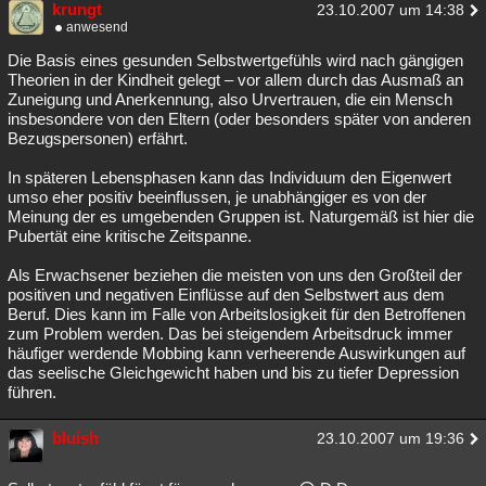
krungt
23.10.2007 um 14:38
Besucht
Teilgenommen
Alle
Neue
Geschlossen
anwesend
Die Basis eines gesunden Selbstwertgefühls wird nach gängigen
Lesenswert
Schlüsselwörter
Theorien in der Kindheit gelegt – vor allem durch das Ausmaß an
Zuneigung und Anerkennung, also Urvertrauen, die ein Mensch
insbesondere von den Eltern (oder besonders später von anderen
Bezugspersonen) erfährt.
In späteren Lebensphasen kann das Individuum den Eigenwert
umso eher positiv beeinflussen, je unabhängiger es von der
Meinung der es umgebenden Gruppen ist. Naturgemäß ist hier die
Pubertät eine kritische Zeitspanne.
Als Erwachsener beziehen die meisten von uns den Großteil der
positiven und negativen Einflüsse auf den Selbstwert aus dem
Beruf. Dies kann im Falle von Arbeitslosigkeit für den Betroffenen
zum Problem werden. Das bei steigendem Arbeitsdruck immer
häufiger werdende Mobbing kann verheerende Auswirkungen auf
das seelische Gleichgewicht haben und bis zu tiefer Depression
führen.
bluish
23.10.2007 um 19:36