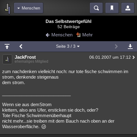
Menschen
Bereiche
Das Selbstwertgefühl
52 Beiträge
Echtzeit
Diskussionen
Blogs
Videos
Statistiken
Menschen
Mehr
Chat
Wiki
Neuigkeiten
2
Seite
3
/ 3
meine Rubriken
JackFrost
06.01.2007 um 17:12
Menschen
Wissenschaft
Politik
Mystery
Kriminalfälle
ehemaliges Mitglied
Spiritualität
Verschwörungen
Technologie
Ufologie
zum nachdenken vielleicht noch: nur tote fische schwimmen im
strom, denkende steigenaus
dem strom.
Natur
Umfragen
Unterhaltung
weitere Rubriken
____________________________
Philosophie
Träume
Orte
Esoterik
Literatur
Wenn sie aus demStrom
klettern, also ans Ufer, ersticken sie doch, oder?
Astronomie
Helpdesk
Gruppen
Gaming
Filme
Tote Fische Schwimmenüberhaupt
nicht mehr...sie treiben mit dem Bauch nach oben an der
Musik
Clash
Verbesserungen
Allmystery
English
Wasseroberfläche.
Übersichten