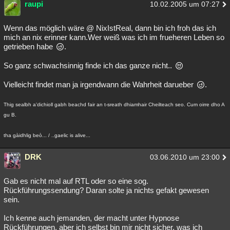
raupi
10.02.2005 um 07:27
Besucht
Teilgenommen
Alle
Neue
Geschlossen
Wenn das möglich wäre @ NixIstReal, dann bin ich froh das ich
Lesenswert
Schlüsselwörter
mich an nix erinner kann.Wer weiß was ich im frueheren Leben so
getrieben habe
.
So ganz schwachsinnig finde ich das ganze nicht..
Vielleicht findet man ja irgendwann die Wahrheit darueber
.
Thig sealbh a'dichioll gabh beachd fair an t-sreath dhiamhair Cheilteach seo. Cum oirre dho A
gu B.
tha gàidhlig beò... / ..gaelic is alive...
DRK
03.06.2010 um 23:00
Gab es nicht mal auf RTL oder so eine sog.
Rückführungssendung? Daran solte ja nichts gefakt gewesen
sein.
Ich kenne auch jemanden, der macht unter Hypnose
Rückführungen, aber ich selbst bin mir nicht sicher, was ich