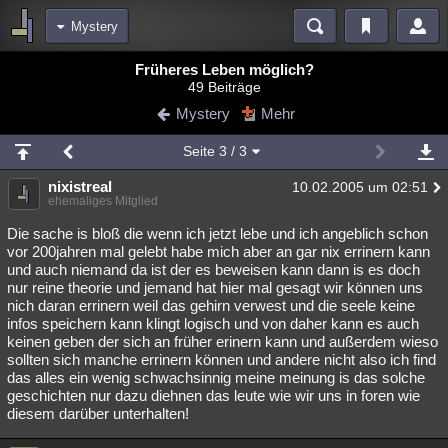
Mystery
Bereiche
Früheres Leben möglich?
49 Beiträge
Echtzeit
Diskussionen
Blogs
Videos
Statistiken
Mystery
Mehr
Chat
Wiki
Neuigkeiten
Seite
3
/ 3
meine Rubriken
nixistreal
10.02.2005 um 02:51
Menschen
Wissenschaft
Politik
Mystery
Kriminalfälle
ehemaliges Mitglied
Spiritualität
Verschwörungen
Technologie
Ufologie
Die sache is bloß die wenn ich jetzt lebe und ich angeblich schon
vor 200jahren mal gelebt habe mich aber an gar nix errinern kann
und auch niemand da ist der es beweisen kann dann is es doch
Natur
Umfragen
Unterhaltung
nur reine theorie und jemand hat hier mal gesagt wir können uns
weitere Rubriken
nich daran errinern weil das gehirn verwest und die seele keine
infos speichern kann klingt logisch und von daher kann es auch
Philosophie
Träume
Orte
Esoterik
Literatur
keinen geben der sich an früher erinern kann und außerdem wieso
sollten sich manche errinern können und andere nicht also ich find
Astronomie
Helpdesk
Gruppen
Gaming
Filme
das alles ein wenig schwachsinnig meine meinung is das solche
geschichten nur dazu diehnen das leute wie wir uns in foren wie
Musik
Clash
Verbesserungen
Allmystery
English
diesem darüber unterhalten!
Übersichten