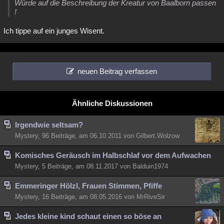
Würde auf die Beschreibung der Kreatur von Baalborn passen
Besucht
Teilgenommen
Alle
Neue
Geschlossen
!
Ich tippe auf ein junges Wisent.
Lesenswert
Schlüsselwörter
neuen Beitrag verfassen
Ähnliche Diskussionen
Irgendwie seltsam?
Mystery, 96 Beiträge, am 06.10.2011 von Gilbert.Wolzow
Komisches Geräusch im Halbschlaf vor dem Aufwachen
Mystery, 5 Beiträge, am 08.11.2017 von Balduin1974
Emmeringer Hölzl, Frauen Stimmen, Pfiffe
Mystery, 16 Beiträge, am 08.05.2016 von MrRiveSir
Jedes kleine kind schaut einen so böse an