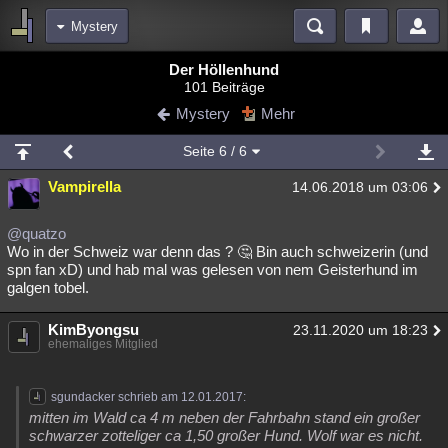
Mystery
Bereiche
Der Höllenhund
101 Beiträge
Echtzeit
Diskussionen
Blogs
Videos
Statistiken
Mystery
Mehr
Chat
Wiki
Neuigkeiten
2
Seite
6
/ 6
meine Rubriken
Vampirella
14.06.2018 um 03:06
Menschen
Wissenschaft
Politik
Mystery
Kriminalfälle
Spiritualität
Verschwörungen
Technologie
Ufologie
@quatzo
Wo in der Schweiz war denn das ? 🤔 Bin auch schweizerin (und
spn fan xD) und hab mal was gelesen von nem Geisterhund im
Natur
Umfragen
Unterhaltung
galgen tobel.
weitere Rubriken
KimByongsu
Philosophie
Träume
Orte
Esoterik
23.11.2020 um 18:23
Literatur
ehemaliges Mitglied
Astronomie
Helpdesk
Gruppen
Gaming
Filme
sgundacker schrieb am 12.01.2017:
Musik
Clash
Verbesserungen
Allmystery
English
mitten im Wald ca 4 m neben der Fahrbahn stand ein großer
schwarzer zotteliger ca 1,50 großer Hund. Wolf war es nicht.
Übersichten