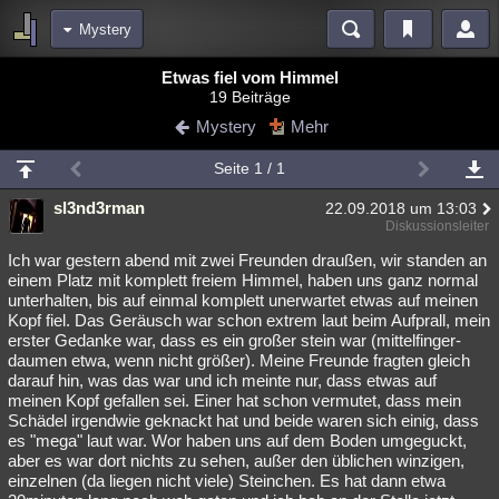
Mystery
Bereiche
Etwas fiel vom Himmel
19 Beiträge
Echtzeit
Diskussionen
Blogs
Videos
Statistiken
Mystery
Mehr
Chat
Wiki
Neuigkeiten
2
Seite 1 / 1
meine Rubriken
sl3nd3rman
22.09.2018 um 13:03
Menschen
Wissenschaft
Politik
Mystery
Kriminalfälle
Diskussionsleiter
Spiritualität
Verschwörungen
Technologie
Ufologie
Ich war gestern abend mit zwei Freunden draußen, wir standen an
einem Platz mit komplett freiem Himmel, haben uns ganz normal
unterhalten, bis auf einmal komplett unerwartet etwas auf meinen
Natur
Umfragen
Unterhaltung
Kopf fiel. Das Geräusch war schon extrem laut beim Aufprall, mein
weitere Rubriken
erster Gedanke war, dass es ein großer stein war (mittelfinger-
daumen etwa, wenn nicht größer). Meine Freunde fragten gleich
Philosophie
Träume
Orte
Esoterik
Literatur
darauf hin, was das war und ich meinte nur, dass etwas auf
meinen Kopf gefallen sei. Einer hat schon vermutet, dass mein
Astronomie
Helpdesk
Gruppen
Gaming
Filme
Schädel irgendwie geknackt hat und beide waren sich einig, dass
es "mega" laut war. Wor haben uns auf dem Boden umgeguckt,
Musik
Clash
Verbesserungen
Allmystery
English
aber es war dort nichts zu sehen, außer den üblichen winzigen,
einzelnen (da liegen nicht viele) Steinchen. Es hat dann etwa
Übersichten