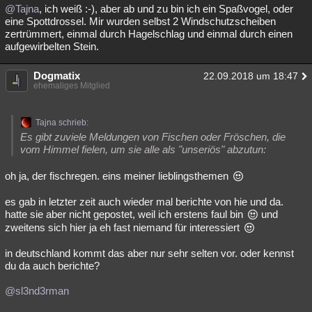
@Tajna
, ich weiß :-), aber ab und zu bin ich ein Spaßvogel, oder
eine Spottdrossel. Mir wurden selbst 2 Windschutzscheiben
zertrümmert, einmal durch Hagelschlag und einmal durch einen
aufgewirbelten Stein.
Dogmatix
22.09.2018 um 18:47
ehemaliges Mitglied
Tajna schrieb:
Es gibt zuviele Meldungen von Fischen oder Fröschen, die
vom Himmel fielen, um sie alle als "unseriös" abzutun:
oh ja, der fischregen. eins meiner lieblingsthemen
es gab in letzter zeit auch wieder mal berichte von hie und da.
hatte sie aber nicht gepostet, weil ich erstens faul bin
und
zweitens sich hier ja eh fast niemand für interessiert
in deutschland kommt das aber nur sehr selten vor. oder kennst
du da auch berichte?
@sl3nd3rman