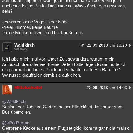
20minuten lang noch weh getan und ich hab an der Stelle jetzt
auch eine kleine Beule. Die Frage ist: Was könnte das gewesen
Besucht
Teilgenommen
Alle
Neue
Geschlossen
sein?
Lesenswert
Schlüsselwörter
-es waren keine Vögel in der Nähe
-freier Himmel, keine Bäume
-keine Menschen weit und breit außer uns
Waldkirch
22.09.2018 um 13:20
versteckt
Ich habe mich mal vor langer Zeit gewundert, warum mein
Autodach drei oder vier kleine Dellen hatte. Irgendwann hörte ich
ein paarmal ein lautes Plock und schaute nach. Ein Rabe ließ
Walnüsse drauffallen damit sie aufgehen.
Mittelscheitel
22.09.2018 um 14:03
@Waldkirch
Schlau, der Rabe im Garten meiner Elternlässt die immer vom
Bus überrollen.
@sl3nd3rman
Gefrorene Kacke aus einem Flugzeugklo, kommt gar nicht mal so