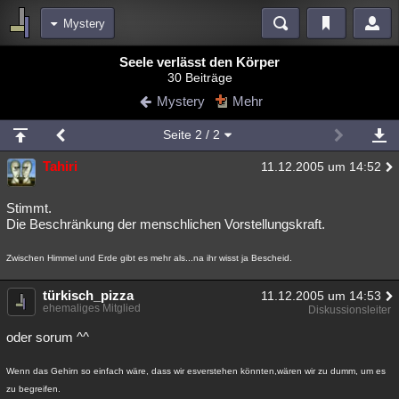
Mystery
Bereiche
Seele verlässt den Körper
30 Beiträge
Echtzeit
Diskussionen
Blogs
Videos
Statistiken
Mystery
Mehr
Chat
Wiki
Neuigkeiten
Seite
2
/ 2
meine Rubriken
Tahiri
11.12.2005 um 14:52
Menschen
Wissenschaft
Politik
Mystery
Kriminalfälle
Spiritualität
Verschwörungen
Technologie
Ufologie
Stimmt.
Die Beschränkung der menschlichen Vorstellungskraft.
Natur
Umfragen
Unterhaltung
Zwischen Himmel und Erde gibt es mehr als...na ihr wisst ja Bescheid.
weitere Rubriken
Philosophie
türkisch_pizza
Träume
Orte
Esoterik
Literatur
11.12.2005 um 14:53
ehemaliges Mitglied
Diskussionsleiter
Astronomie
Helpdesk
Gruppen
Gaming
Filme
oder sorum ^^
Musik
Clash
Verbesserungen
Allmystery
English
Wenn das Gehirn so einfach wäre, dass wir esverstehen könnten,wären wir zu dumm, um es
zu begreifen.
Übersichten