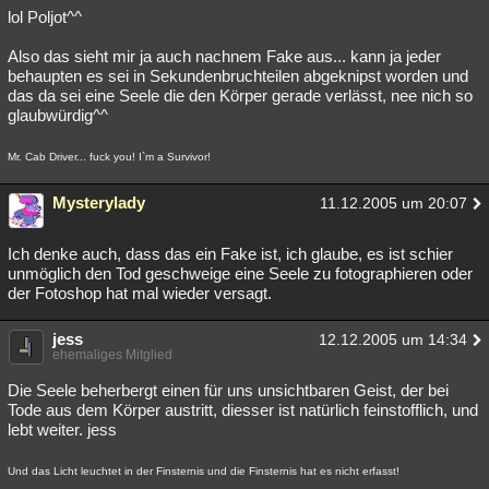
lol Poljot^^
Also das sieht mir ja auch nachnem Fake aus... kann ja jeder
behaupten es sei in Sekundenbruchteilen abgeknipst worden und
das da sei eine Seele die den Körper gerade verlässt, nee nich so
glaubwürdig^^
Mr. Cab Driver... fuck you! I`m a Survivor!
Mysterylady
11.12.2005 um 20:07
Ich denke auch, dass das ein Fake ist, ich glaube, es ist schier
unmöglich den Tod geschweige eine Seele zu fotographieren oder
der Fotoshop hat mal wieder versagt.
jess
12.12.2005 um 14:34
ehemaliges Mitglied
Die Seele beherbergt einen für uns unsichtbaren Geist, der bei
Tode aus dem Körper austritt, diesser ist natürlich feinstofflich, und
lebt weiter. jess
Und das Licht leuchtet in der Finsternis und die Finsternis hat es nicht erfasst!