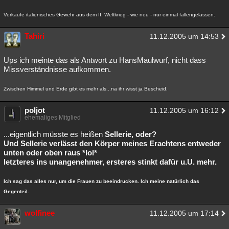
Besucht
Teilgenommen
Alle
Neue
Geschlossen
Verkaufe italienisches Gewehr aus dem II. Weltkrieg - wie neu - nur einmal fallengelassen.
Lesenswert
Schlüsselwörter
Tahiri
11.12.2005 um 14:53
Ups ich meinte das als Antwort zu HansMaulwurf, nicht dass
Missverständnisse aufkommen.
Zwischen Himmel und Erde gibt es mehr als...na ihr wisst ja Bescheid.
poljot
11.12.2005 um 16:12
ehemaliges Mitglied
...eigentlich müsste es heißen
Sellerie, oder?
Und Sellerie verlässt den Körper meines Erachtens entweder
unten oder oben raus *lol*
letzteres ins unangenehmer, ersteres stinkt dafür u.U. mehr.
Ich sag das alles nur, um die Frauen zu beeindrucken. Ich meine natürlich das
Gegenteil.
wolfinee
11.12.2005 um 17:14